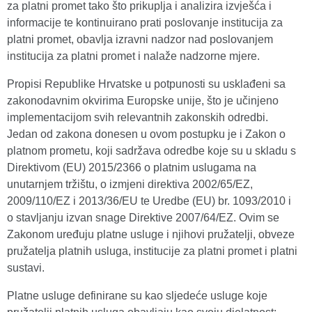
za platni promet tako što prikuplja i analizira izvješća i
informacije te kontinuirano prati poslovanje institucija za
platni promet, obavlja izravni nadzor nad poslovanjem
institucija za platni promet i nalaže nadzorne mjere.
Propisi Republike Hrvatske u potpunosti su usklađeni sa
zakonodavnim okvirima Europske unije, što je učinjeno
implementacijom svih relevantnih zakonskih odredbi.
Jedan od zakona donesen u ovom postupku je i Zakon o
platnom prometu, koji sadržava odredbe koje su u skladu s
Direktivom (EU) 2015/2366 o platnim uslugama na
unutarnjem tržištu, o izmjeni direktiva 2002/65/EZ,
2009/110/EZ i 2013/36/EU te Uredbe (EU) br. 1093/2010 i
o stavljanju izvan snage Direktive 2007/64/EZ. Ovim se
Zakonom uređuju platne usluge i njihovi pružatelji, obveze
pružatelja platnih usluga, institucije za platni promet i platni
sustavi.
Platne usluge definirane su kao sljedeće usluge koje