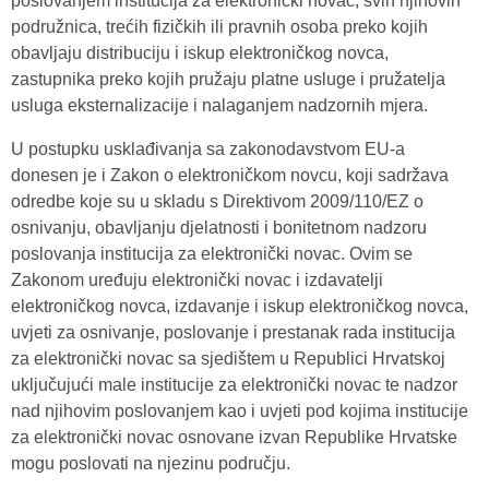
poslovanjem institucija za elektronički novac, svih njihovih
podružnica, trećih fizičkih ili pravnih osoba preko kojih
obavljaju distribuciju i iskup elektroničkog novca,
zastupnika preko kojih pružaju platne usluge i pružatelja
usluga eksternalizacije i nalaganjem nadzornih mjera.
U postupku usklađivanja sa zakonodavstvom EU-a
donesen je i Zakon o elektroničkom novcu, koji sadržava
odredbe koje su u skladu s Direktivom 2009/110/EZ o
osnivanju, obavljanju djelatnosti i bonitetnom nadzoru
poslovanja institucija za elektronički novac. Ovim se
Zakonom uređuju elektronički novac i izdavatelji
elektroničkog novca, izdavanje i iskup elektroničkog novca,
uvjeti za osnivanje, poslovanje i prestanak rada institucija
za elektronički novac sa sjedištem u Republici Hrvatskoj
uključujući male institucije za elektronički novac te nadzor
nad njihovim poslovanjem kao i uvjeti pod kojima institucije
za elektronički novac osnovane izvan Republike Hrvatske
mogu poslovati na njezinu području.