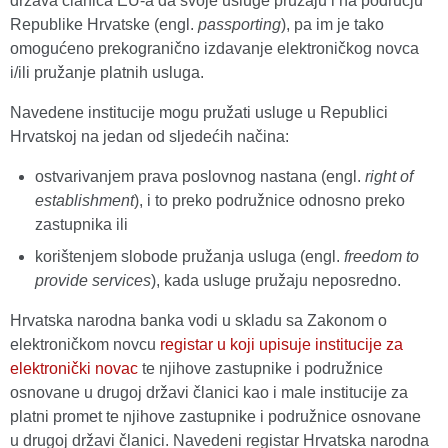
država članica EU-a da svoje usluge pružaju i na području
Republike Hrvatske (engl.
passporting
), pa im je tako
omogućeno prekogranično izdavanje elektroničkog novca
i/ili pružanje platnih usluga.
Navedene institucije mogu pružati usluge u Republici
Hrvatskoj na jedan od sljedećih načina:
ostvarivanjem prava poslovnog nastana (engl.
right of
establishment
), i to preko podružnice odnosno preko
zastupnika ili
korištenjem slobode pružanja usluga (engl.
freedom to
provide services
), kada usluge pružaju neposredno.
Hrvatska narodna banka vodi u skladu sa Zakonom o
elektroničkom novcu
registar u koji upisuje institucije za
elektronički novac
te njihove zastupnike i podružnice
osnovane u drugoj državi članici kao i male institucije za
platni promet te njihove zastupnike i podružnice osnovane
u drugoj državi članici. Navedeni registar Hrvatska narodna