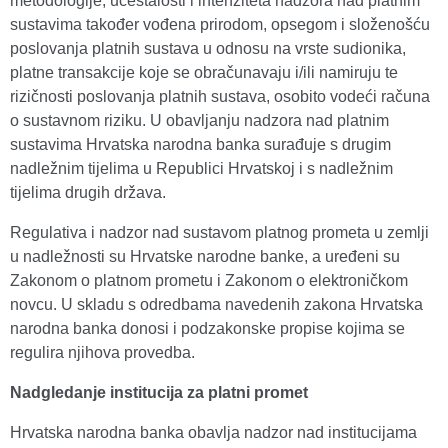
metodologije, učestalosti i intenziteta nadzora nad platnim
sustavima također vođena prirodom, opsegom i složenošću
poslovanja platnih sustava u odnosu na vrste sudionika,
platne transakcije koje se obračunavaju i/ili namiruju te
rizičnosti poslovanja platnih sustava, osobito vodeći računa
o sustavnom riziku. U obavljanju nadzora nad platnim
sustavima Hrvatska narodna banka surađuje s drugim
nadležnim tijelima u Republici Hrvatskoj i s nadležnim
tijelima drugih država.
Regulativa i nadzor nad sustavom platnog prometa u zemlji
u nadležnosti su Hrvatske narodne banke, a uređeni su
Zakonom o platnom prometu i Zakonom o elektroničkom
novcu. U skladu s odredbama navedenih zakona Hrvatska
narodna banka donosi i podzakonske propise kojima se
regulira njihova provedba.
Nadgledanje institucija za platni promet
Hrvatska narodna banka obavlja nadzor nad institucijama