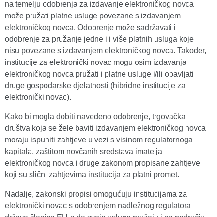
na temelju odobrenja za izdavanje elektroničkog novca
može pružati platne usluge povezane s izdavanjem
elektroničkog novca. Odobrenje može sadržavati i
odobrenje za pružanje jedne ili više platnih usluga koje
nisu povezane s izdavanjem elektroničkog novca. Također,
institucije za elektronički novac mogu osim izdavanja
elektroničkog novca pružati i platne usluge i/ili obavljati
druge gospodarske djelatnosti (hibridne institucije za
elektronički novac).
Kako bi mogla dobiti navedeno odobrenje, trgovačka
društva koja se žele baviti izdavanjem elektroničkog novca
moraju ispuniti zahtjeve u vezi s visinom regulatornoga
kapitala, zaštitom novčanih sredstava imatelja
elektroničkog novca i druge zakonom propisane zahtjeve
koji su slični zahtjevima institucija za platni promet.
Nadalje, zakonski propisi omogućuju institucijama za
elektronički novac s odobrenjem nadležnog regulatora