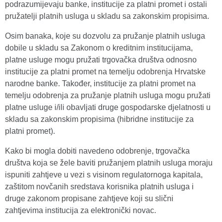
podrazumijevaju banke, institucije za platni promet i ostali
pružatelji platnih usluga u skladu sa zakonskim propisima.
Osim banaka, koje su dozvolu za pružanje platnih usluga
dobile u skladu sa Zakonom o kreditnim institucijama,
platne usluge mogu pružati trgovačka društva odnosno
institucije za platni promet na temelju odobrenja Hrvatske
narodne banke. Također, institucije za platni promet na
temelju odobrenja za pružanje platnih usluga mogu pružati
platne usluge i/ili obavljati druge gospodarske djelatnosti u
skladu sa zakonskim propisima (hibridne institucije za
platni promet).
Kako bi mogla dobiti navedeno odobrenje, trgovačka
društva koja se žele baviti pružanjem platnih usluga moraju
ispuniti zahtjeve u vezi s visinom regulatornoga kapitala,
zaštitom novčanih sredstava korisnika platnih usluga i
druge zakonom propisane zahtjeve koji su slični
zahtjevima institucija za elektronički novac.