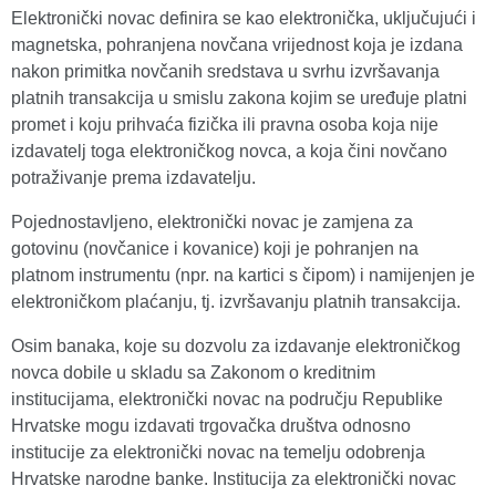
Elektronički novac definira se kao elektronička, uključujući i
magnetska, pohranjena novčana vrijednost koja je izdana
nakon primitka novčanih sredstava u svrhu izvršavanja
platnih transakcija u smislu zakona kojim se uređuje platni
promet i koju prihvaća fizička ili pravna osoba koja nije
izdavatelj toga elektroničkog novca, a koja čini novčano
potraživanje prema izdavatelju.
Pojednostavljeno, elektronički novac je zamjena za
gotovinu (novčanice i kovanice) koji je pohranjen na
platnom instrumentu (npr. na kartici s čipom) i namijenjen je
elektroničkom plaćanju, tj. izvršavanju platnih transakcija.
Osim banaka, koje su dozvolu za izdavanje elektroničkog
novca dobile u skladu sa Zakonom o kreditnim
institucijama, elektronički novac na području Republike
Hrvatske mogu izdavati trgovačka društva odnosno
institucije za elektronički novac na temelju odobrenja
Hrvatske narodne banke. Institucija za elektronički novac