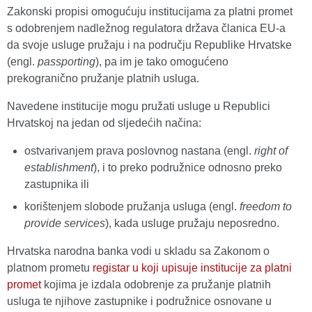
Zakonski propisi omogućuju institucijama za platni promet
s odobrenjem nadležnog regulatora država članica EU-a
da svoje usluge pružaju i na području Republike Hrvatske
(engl.
passporting
), pa im je tako omogućeno
prekogranično pružanje platnih usluga.
Navedene institucije mogu pružati usluge u Republici
Hrvatskoj na jedan od sljedećih načina:
ostvarivanjem prava poslovnog nastana (engl.
right of
establishment
), i to preko podružnice odnosno preko
zastupnika ili
korištenjem slobode pružanja usluga (engl.
freedom to
provide services
), kada usluge pružaju neposredno.
Hrvatska narodna banka vodi u skladu sa Zakonom o
platnom prometu
registar u koji upisuje institucije za platni
promet
kojima je izdala odobrenje za pružanje platnih
usluga te njihove zastupnike i podružnice osnovane u