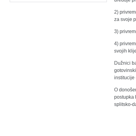
2) privrem
za svoje p
3) privrem
4) privrem
svojih klij
Dužnici b
gotovinski
institucij
O donošen
postupka H
splitsko-d