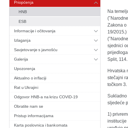
Priopćenja
Na temelju
HNB
("Narodne 
ESB
Zakona o s
Informacije i očitovanja
19/2015.) 
("Narodne 
Izlaganja
sjednici o
Savjetovanje s javnošću
prijedlog
Galerija
Split, 114
Upozorenja
Hrvatska 
stečajni r
Aktualno o inflaciji
točkom 3. 
Rat u Ukrajini
Sukladno 
Odgovor HNB-a na krizu COVID-19
sljedeće p
Obratite nam se
1) privre
Pristup informacijama
institucij
Karta poslovnica i bankomata
uređuje p