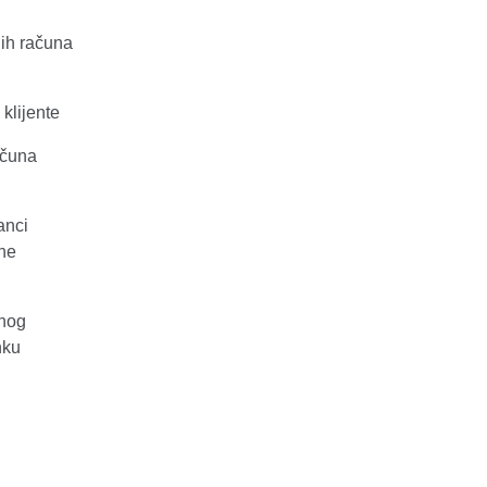
jih računa
 klijente
računa
anci
tne
jnog
nku