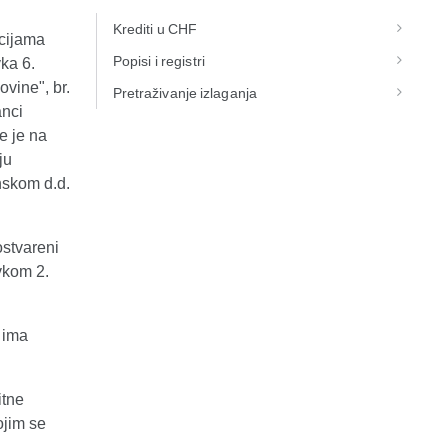
Krediti u CHF
ucijama
Popisi i registri
vka 6.
ovine", br.
Pretraživanje izlaganja
anci
e je na
ju
nskom d.d.
ostvareni
avkom 2.
 ima
itne
ojim se