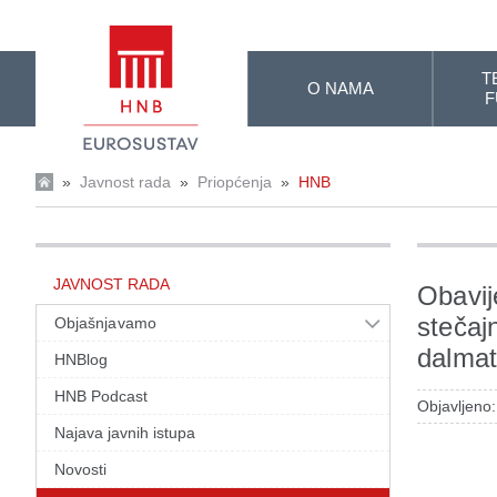
Skip to Main Content
T
O NAMA
F
»
Javnost rada
»
Priopćenja
»
HNB
JAVNOST RADA
Obavij
stečaj
Objašnjavamo
dalmat
HNBlog
HNB Podcast
Objavljeno:
Najava javnih istupa
Novosti