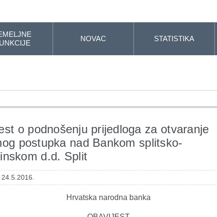
EMELJNE
NOVAC
STATISTIKA
UNKCIJE
est o podnošenju prijedloga za otvaranje
nog postupka nad Bankom splitsko-
inskom d.d. Split
 24.5.2016.
Hrvatska narodna banka
OBAVIJEST