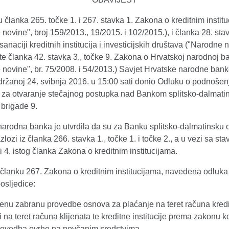
 članka 265. točke 1. i 267. stavka 1. Zakona o kreditnim instit
novine", broj 159/2013., 19/2015. i 102/2015.), i članka 28. sta
anaciji kreditnih institucija i investicijskih društava ("Narodne n
te članka 42. stavka 3., točke 9. Zakona o Hrvatskoj narodnoj b
novine", br. 75/2008. i 54/2013.) Savjet Hrvatske narodne bank
držanoj 24. svibnja 2016. u 15:00 sati donio Odluku o podnošen
a za otvaranje stečajnog postupka nad Bankom splitsko-dalmati
. brigade 9.
narodna banka je utvrdila da su za Banku splitsko-dalmatinsku 
azlozi iz članka 266. stavka 1., točke 1. i točke 2., a u vezi sa st
i 4. istog članka Zakona o kreditnim institucijama.
članku 267. Zakona o kreditnim institucijama, navedena odluka
osljedice:
menu zabranu provedbe osnova za plaćanje na teret računa kred
e i na teret računa klijenata te kreditne institucije prema zakonu k
rovedba ovrhe na novčanim sredstvima