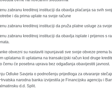
enu zabranu kreditnoj instituciji da obavlja plaćanja sa svih svo
otrebe i da prima uplate na svoje račune
enu zabranu kreditnoj instituciji da pruža platne usluge za svoje
enu zabranu kreditnoj instituciji da obavlja isplate i prijenos s 
enata.
anke obvezni su nastaviti ispunjavati sve svoje obveze prema b
m uplatama ili uplatama na transakcijski račun kod druge kredi
e o čemu će posebna uprava bez odgađanja obavijestiti javnost.
ju Odluke Savjeta o podnošenju prijedloga za otvaranje steča
rvatska narodna banka izvijestila je Financijsku agenciju i Ba
almatinsku d.d. Split.