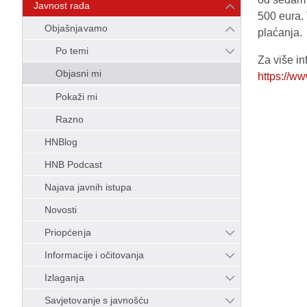
Javnost rada
500 eura. 
Objašnjavamo
plaćanja.
Po temi
Za više i
Objasni mi
https://w
Pokaži mi
Razno
HNBlog
HNB Podcast
Najava javnih istupa
Novosti
Priopćenja
Informacije i očitovanja
Izlaganja
Savjetovanje s javnošću