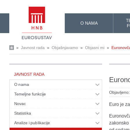
Skip to Main Content
T
O NAMA
F
»
Javnost rada
»
Objašnjavamo
»
Objasni mi
»
Euronovč
JAVNOST RADA
Euron
O nama
Objavljeno:
Temeljne funkcije
Novac
Euro je za
Statistika
Euronovča
Analize i publikacije
zakonsko s
od sedam a