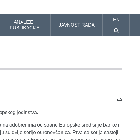
EN
ANALIZE I
JAVNOST RADA
PUBLIKACIJE
ropskog jedinstva.
nama odobrenima od strane Europske središnje banke i
su dvije serije euronovčanica. Prva se serija sastoji
oš naziva serija Europa, ima iste apoene osim apoena od