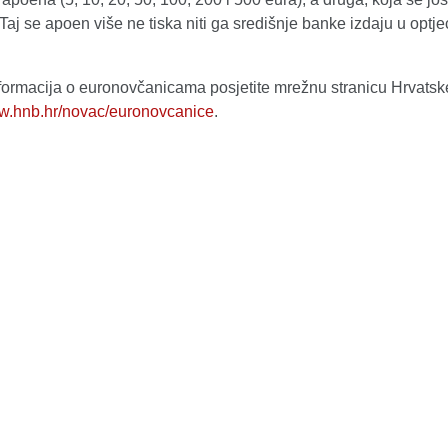
Taj se apoen više ne tiska niti ga središnje banke izdaju u optje
nformacija o euronovčanicama posjetite mrežnu stranicu Hrvatsk
ww.hnb.hr/novac/euronovcanice
.