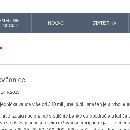
EMELJNE
NOVAC
STATISTIKA
UNKCIJE
anice
ovčanice
 14.6.2023.
jednička valuta više od 340 milijuna ljudi i snažan je simbol eu
nice izdaju nacionalne središnje banke europodručja u količi
u sredstvo plaćanja u svim državama europodručja. U optjecaju 
poena (5, 10, 20, 50, 100, 200 i 500 eura), a druga, koja se j