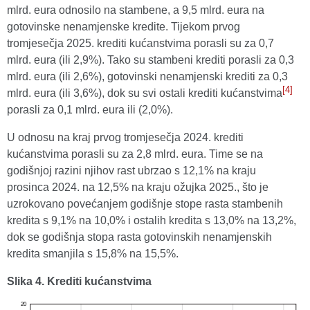
mlrd. eura odnosilo na stambene, a 9,5 mlrd. eura na
gotovinske nenamjenske kredite. Tijekom prvog
tromjesečja 2025. krediti kućanstvima porasli su za 0,7
mlrd. eura (ili 2,9%). Tako su stambeni krediti porasli za 0,3
mlrd. eura (ili 2,6%), gotovinski nenamjenski krediti za 0,3
[4]
mlrd. eura (ili 3,6%), dok su svi ostali krediti kućanstvima
porasli za 0,1 mlrd. eura ili (2,0%).
U odnosu na kraj prvog tromjesečja 2024. krediti
kućanstvima porasli su za 2,8 mlrd. eura. Time se na
godišnjoj razini njihov rast ubrzao s 12,1% na kraju
prosinca 2024. na 12,5% na kraju ožujka 2025., što je
uzrokovano povećanjem godišnje stope rasta stambenih
kredita s 9,1% na 10,0% i ostalih kredita s 13,0% na 13,2%,
dok se godišnja stopa rasta gotovinskih nenamjenskih
kredita smanjila s 15,8% na 15,5%.
Slika 4. Krediti kućanstvima