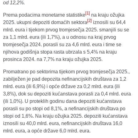
od 12,2%.
[1]
Prema podacima monetarne statistike
na kraju ožujka
[2]
2025. ukupni depoziti domaćih sektora
iznosili su 64,4
mlrd. eura i tijekom prvog tromjesečja 2025. smanjili su se
za 1,1 mlrd. eura (ili 1,7%), a u odnosu na kraj prvog
tromjesečja 2024. porasli su za 4,6 mlrd. eura i time se
njihova godišnja stopa rasta ubrzala s 5,4% na kraju
prosinca 2024. na 7,7% na kraju ožujka 2025.
Promatrano po sektorima tijekom prvog tromjesečja 2025.,
zabilježen je pad depozita nefinancijskih društava za 1,2
mlrd. eura (ili 6,9%) i opće države za 0,2 mlrd. eura (ili
3,8%), dok su depoziti kućanstava porasli za 0,4 mlrd. eura
(ili 1,0%). U proteklih godinu dana depoziti kućanstava
porasli su po stopi od 8,1%, a nefinancijskih društava po
stopi od 1,6%. Na kraju ožujka 2025. depoziti kućanstava
iznosili su 40,0 mlrd. eura, nefinancijskih društava 16,0
mlrd. eura, a opće države 6,0 mlrd. eura.