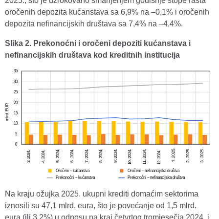
2025., što je uzrokovano smanjenjem godišnje stope rasta
oročenih depozita kućanstava sa 6,9% na –0,1% i oročenih
depozita nefinancijskih društava sa 7,4% na –4,4%.
Slika 2. Prekonoćni i oročeni depoziti kućanstava i
nefinancijskih društava kod kreditnih institucija
Na kraju ožujka 2025. ukupni krediti domaćim sektorima
iznosili su 47,1 mlrd. eura, što je povećanje od 1,5 mlrd.
eura (ili 3,2%) u odnosu na kraj četvrtog tromjesečja 2024. i