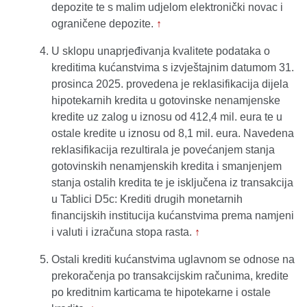
depozite te s malim udjelom elektronički novac i
ograničene depozite.
↑
U sklopu unaprjeđivanja kvalitete podataka o
kreditima kućanstvima s izvještajnim datumom 31.
prosinca 2025. provedena je reklasifikacija dijela
hipotekarnih kredita u gotovinske nenamjenske
kredite uz zalog u iznosu od 412,4 mil. eura te u
ostale kredite u iznosu od 8,1 mil. eura. Navedena
reklasifikacija rezultirala je povećanjem stanja
gotovinskih nenamjenskih kredita i smanjenjem
stanja ostalih kredita te je isključena iz transakcija
u Tablici D5c: Krediti drugih monetarnih
financijskih institucija kućanstvima prema namjeni
i valuti i izračuna stopa rasta.
↑
Ostali krediti kućanstvima uglavnom se odnose na
prekoračenja po transakcijskim računima, kredite
po kreditnim karticama te hipotekarne i ostale