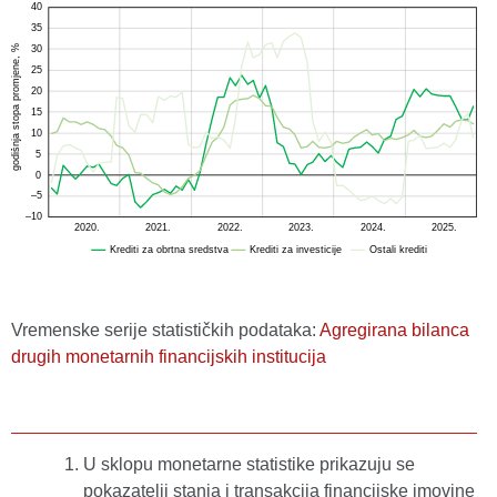
Vremenske serije statističkih podataka:
Agregirana bilanca
drugih monetarnih financijskih institucija
U sklopu monetarne statistike prikazuju se
pokazatelji stanja i transakcija financijske imovine