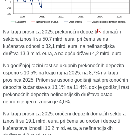
[3]
Na kraju prosinca 2025. prekonoćni depoziti
domaćih
sektora iznosili su 50,7 mlrd. eura, pri čemu se na
kućanstva odnosilo 32,1 mlrd. eura, na nefinancijska
društva 13,3 mlrd. eura, a na opću državu 4,2 mlrd. eura.
Na godišnjoj razini rast se ukupnih prekonoćnih depozita
usporio s 10,5% na kraju rujna 2025. na 8,7% na kraju
prosinca 2025. Pritom se usporio godišnji rast prekonoćnih
depozita kućanstava s 13,1% na 11,4%, dok je godišnji rast
prekonoćnih depozita nefinancijskih društava ostao
nepromijenjen i iznosio je 4,0%.
Na kraju prosinca 2025. oročeni depoziti domaćih sektora
iznosili su 19,1 mlrd. eura, pri čemu su oročeni depoziti
kućanstava iznosili 10,2 mlrd. eura, a nefinancijskih