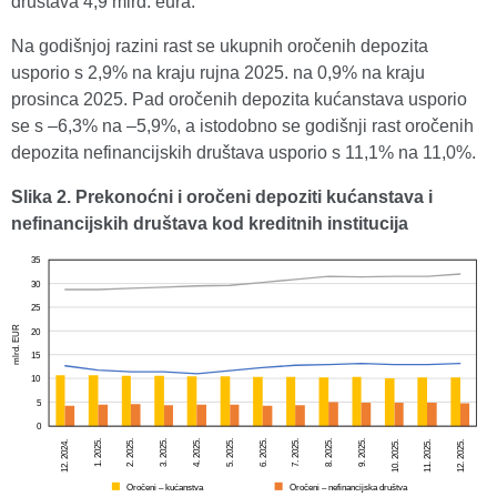
društava 4,9 mlrd. eura.
Na godišnjoj razini rast se ukupnih oročenih depozita
usporio s 2,9% na kraju rujna 2025. na 0,9% na kraju
prosinca 2025. Pad oročenih depozita kućanstava usporio
se s –6,3% na –5,9%, a istodobno se godišnji rast oročenih
depozita nefinancijskih društava usporio s 11,1% na 11,0%.
Slika 2. Prekonoćni i oročeni depoziti kućanstava i
nefinancijskih društava kod kreditnih institucija