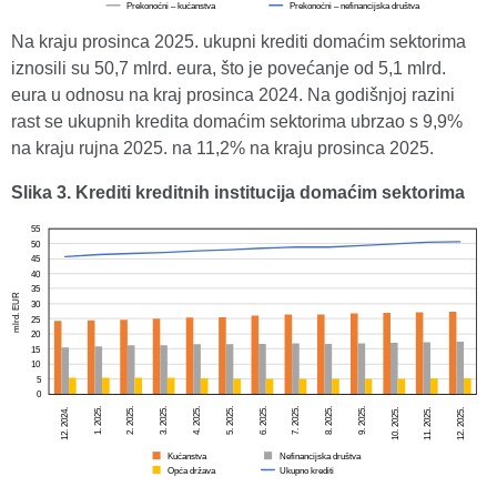
Na kraju prosinca 2025. ukupni krediti domaćim sektorima
iznosili su 50,7 mlrd. eura, što je povećanje od 5,1 mlrd.
eura u odnosu na kraj prosinca 2024. Na godišnjoj razini
rast se ukupnih kredita domaćim sektorima ubrzao s 9,9%
na kraju rujna 2025. na 11,2% na kraju prosinca 2025.
Slika 3. Krediti kreditnih institucija domaćim sektorima