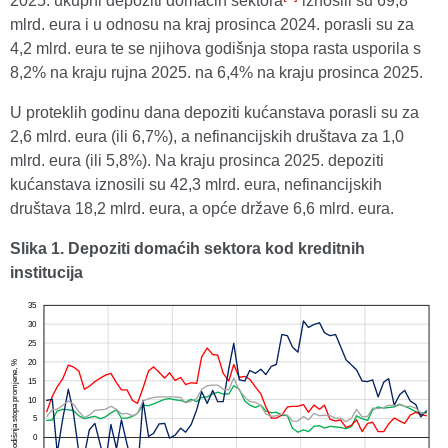
2025. ukupni depoziti domaćih sektora
iznosili su 69,8
mlrd. eura i u odnosu na kraj prosinca 2024. porasli su za
4,2 mlrd. eura te se njihova godišnja stopa rasta usporila s
8,2% na kraju rujna 2025. na 6,4% na kraju prosinca 2025.
U proteklih godinu dana depoziti kućanstava porasli su za
2,6 mlrd. eura (ili 6,7%), a nefinancijskih društava za 1,0
mlrd. eura (ili 5,8%). Na kraju prosinca 2025. depoziti
kućanstava iznosili su 42,3 mlrd. eura, nefinancijskih
društava 18,2 mlrd. eura, a opće države 6,6 mlrd. eura.
Slika 1. Depoziti domaćih sektora kod kreditnih
institucija