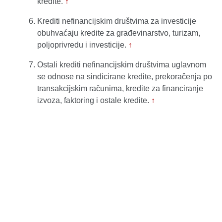
kredite.
↑
Krediti nefinancijskim društvima za investicije
obuhvaćaju kredite za građevinarstvo, turizam,
poljoprivredu i investicije.
↑
Ostali krediti nefinancijskim društvima uglavnom
se odnose na sindicirane kredite, prekoračenja po
transakcijskim računima, kredite za financiranje
izvoza, faktoring i ostale kredite.
↑