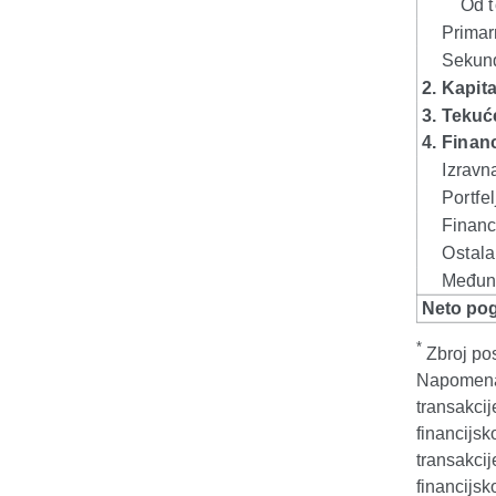
*
Zbroj pos
Napomena: 
transakci
financijsk
transakci
financijsk