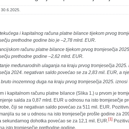
 30.6.2025.
tekućega i kapitalnog računa platne bilance tijekom prvog tromj
sečju prethodne godine bio je –2,78 mlrd. EUR.
ancijskom računu platne bilance tijekom prvog tromjesečja 2025.
sečju prethodne godine –2,62 mlrd. EUR.
tanje međunarodnih ulaganja na kraju prvog tromjesečja 2025. 
sečja 2024. negativan saldo povećao se za 2,83 mil. EUR, a n
 bruto inozemnog duga na kraju prvog tromjesečja 2025. iznosi
 i kapitalnom računu platne bilance (Slika 1.) u prvom je trom
njenje salda za 0,87 mlrd. EUR u odnosu na isto tromjesečje p
robe, čiji se negativan saldo povećao za 511 mil. EUR. Poziti
manjila su se u odnosu na isto tromjesečje prošle godine za 20
[1]
 sekundarnog dohotka povećao se za 12,1 mil. EUR.
Pozitiva
na isto tromjesečje prethodne godine.