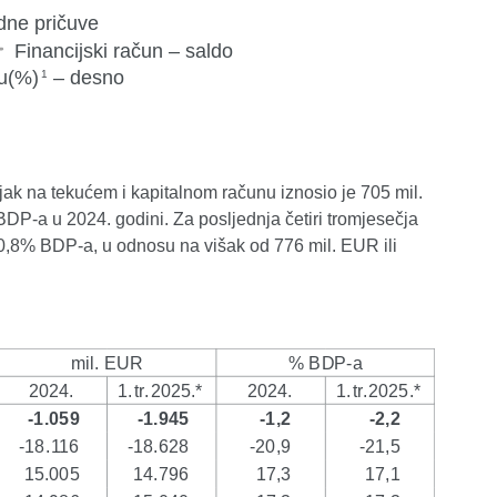
njak na tekućem i kapitalnom računu iznosio je 705 mil.
P-a u 2024. godini. Za posljednja četiri tromjesečja
i 0,8% BDP-a, u odnosu na višak od 776 mil. EUR ili