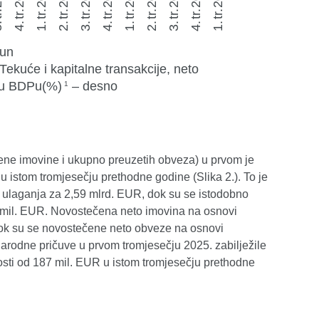
ene imovine i ukupno preuzetih obveza) u prvom je
 istom tromjesečju prethodne godine (Slika 2.). To je
h ulaganja za 2,59 mlrd. EUR, dok su se istodobno
 mil. EUR. Novostečena neto imovina na osnovi
, dok su se novostečene neto obveze na osnovi
narodne pričuve u prvom tromjesečju 2025. zabilježile
sti od 187 mil. EUR u istom tromjesečju prethodne