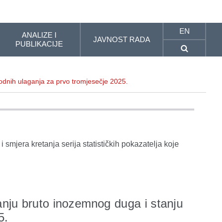
EN
ANALIZE I
JAVNOST RADA
PUBLIKACIJE
rodnih ulaganja za prvo tromjesečje 2025.
i smjera kretanja serija statističkih pokazatelja koje
tanju bruto inozemnog duga i stanju
5.