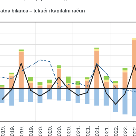
l
atna bilanca – tekući i kapitalni račun