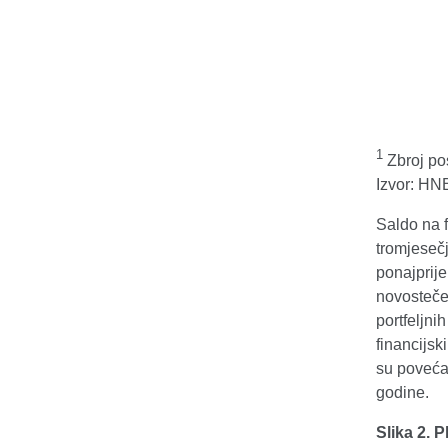
1
Zbroj pos
Izvor: HN
Saldo na 
tromjeseč
ponajprij
novosteče
portfeljni
financijsk
su poveća
godine.
Slika 2. P