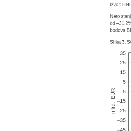
Izvor: HN
Neto stanj
od –31,2%
bodova B
Slika 3. 