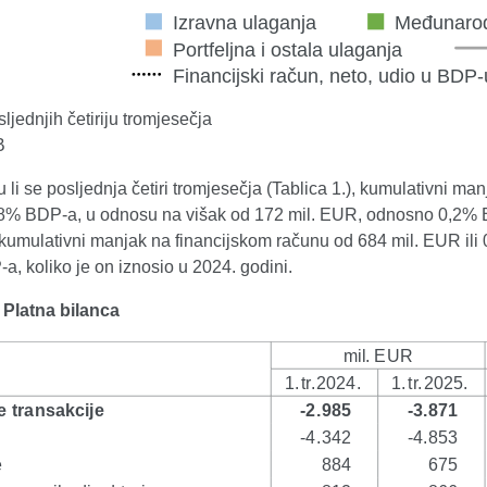
ljednjih četiriju tromjesečja
B
 li se posljednja četiri tromjesečja (Tablica 1.), kumulativni ma
,8% BDP-a, u odnosu na višak od 172 mil. EUR, odnosno 0,2% BD
 i kumulativni manjak na financijskom računu od 684 mil. EUR il
, koliko je on iznosio u 2024. godini.
. Platna bilanca