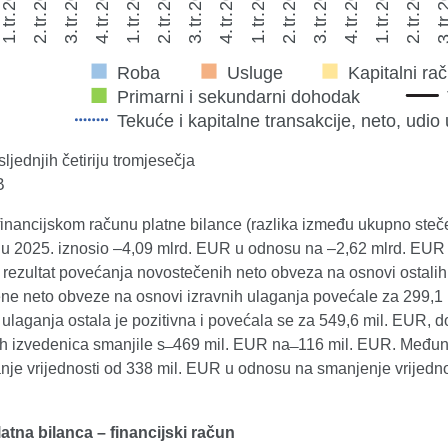
ljednjih četiriju tromjesečja
B
financijskom računu platne bilance (razlika između ukupno steč
ju 2025. iznosio –4,09 mlrd. EUR u odnosu na –2,62 mlrd. EUR u
e rezultat povećanja novostečenih neto obveza na osnovi ostali
ne neto obveze na osnovi izravnih ulaganja povećale za 299,1
h ulaganja ostala je pozitivna i povećala se za 549,6 mil. EUR
ih izvedenica smanjile s ̶ 469 mil. EUR na ̶ 116 mil. EUR. Među
nje vrijednosti od 338 mil. EUR u odnosu na smanjenje vrijedno
latna bilanca – financijski račun