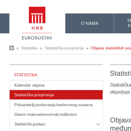
Skip to Main Content
T
O NAMA
F
»
Statistika
»
Statistička priopćenja
»
Objava statističkih p
Statis
STATISTIKA
Statističk
Kalendar objava
objavljuj
Statistička priopćenja
Pokazatelji poslovanja bankovnog sustava
Glavni makroekonomski indikatori
Objava
Statistički podaci
međuna