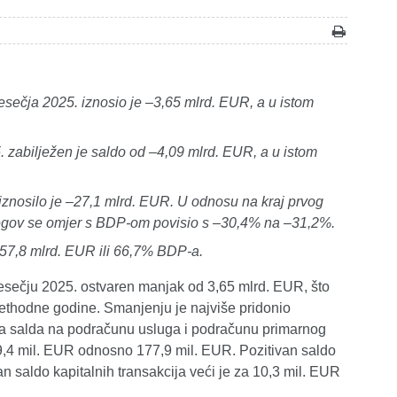
esečja 2025. iznosio je –3,65 mlrd. EUR, a u istom
 zabilježen je saldo od –4,09 mlrd. EUR, a u istom
iznosilo je –27,1 mlrd. EUR. U odnosu na kraj prvog
jegov se omjer s BDP-om povisio s –30,4% na –31,2%.
 57,8 mlrd. EUR ili 66,7% BDP-a.
jesečju 2025. ostvaren manjak od 3,65 mlrd. EUR, što
rethodne godine.
Smanjenju je najviše pridonio
vna salda na podračunu usluga i podračunu primarnog
9,4 mil. EUR odnosno 177,9 mil. EUR. Pozitivan saldo
n saldo kapitalnih transakcija veći je za 10,3 mil. EUR