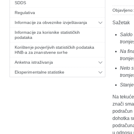
SDDS
Objavljeno:
Regulativa
Informacije za obveznike izvještavanja
Sažetak
Informacije za korisnike statističkih
Saldo 
podataka
tromje
Korištenje povjerljivih statističkih podataka
Na fin
HNB-a za znanstvene svrhe
tromje
Anketna istraživanja
Neto s
Eksperimentalne statistike
tromje
Stanje
Na tekućem
znači sma
podračun 
dohotka s
podračuna
u odnosu 