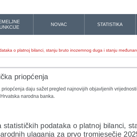
EMELJNE
NOVAC
STATISTIKA
UNKCIJE
odataka o platnoj bilanci, stanju bruto inozemnog duga i stanju međuna
tička priopćenja
a priopćenja daju sažet pregled najnovijih objavljenih vrijednosti 
e Hrvatska narodna banka.
 statističkih podataka o platnoj bilanci, s
rodnih ulaganja za prvo tromjesečje 202