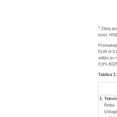
1
Zbroj pos
Izvor: HN
Promatraju
EUR ili 0
vidljiv je
0,9% BDP-a
Tablica 1