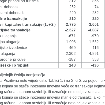
ljednjih četiriju tromjesečja
Pozitivna neto vrijednost u Tablici 1. i na Slici 2. za pojedi
je kojima se stječe inozemna imovina veće od transakcija koj
og računa u danom razdoblju ili označuje neto odljev kapitala u
je kojima se stječe inozemna imovina manje od transakcija ko
og računa u danom razdoblju ili označuje neto priljev kapitala i