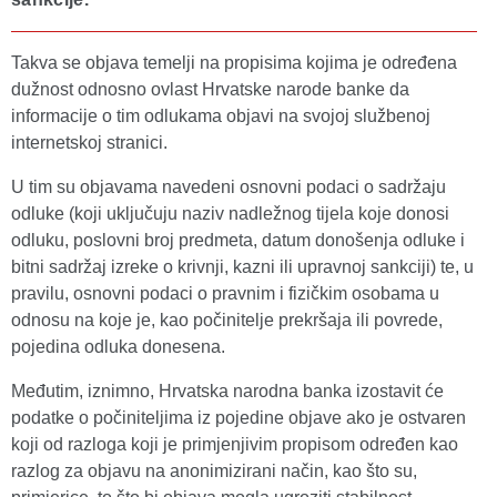
Takva se objava temelji na propisima kojima je određena
dužnost odnosno ovlast Hrvatske narode banke da
informacije o tim odlukama objavi na svojoj službenoj
internetskoj stranici.
U tim su objavama navedeni osnovni podaci o sadržaju
odluke (koji uključuju naziv nadležnog tijela koje donosi
odluku, poslovni broj predmeta, datum donošenja odluke i
bitni sadržaj izreke o krivnji, kazni ili upravnoj sankciji) te, u
pravilu, osnovni podaci o pravnim i fizičkim osobama u
odnosu na koje je, kao počinitelje prekršaja ili povrede,
pojedina odluka donesena.
Međutim, iznimno, Hrvatska narodna banka izostavit će
podatke o počiniteljima iz pojedine objave ako je ostvaren
koji od razloga koji je primjenjivim propisom određen kao
razlog za objavu na anonimizirani način, kao što su,