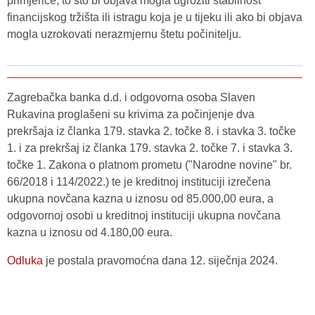
primjerice, to što bi objava mogla ugroziti stabilnost
financijskog tržišta ili istragu koja je u tijeku ili ako bi objava
mogla uzrokovati nerazmjernu štetu počinitelju.
Zagrebačka banka d.d. i odgovorna osoba Slaven
Rukavina proglašeni su krivima za počinjenje dva
prekršaja iz članka 179. stavka 2. točke 8. i stavka 3. točke
1. i za prekršaj iz članka 179. stavka 2. točke 7. i stavka 3.
točke 1. Zakona o platnom prometu ("Narodne novine" br.
66/2018 i 114/2022.) te je kreditnoj instituciji izrečena
ukupna novčana kazna u iznosu od 85.000,00 eura, a
odgovornoj osobi u kreditnoj instituciji ukupna novčana
kazna u iznosu od 4.180,00 eura.
Odluka
je postala pravomoćna dana 12. siječnja 2024.