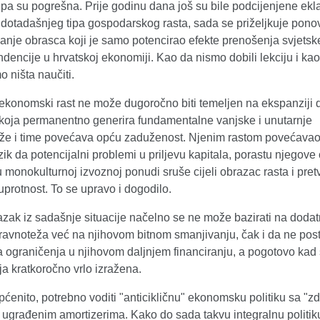
pa su pogrešna. Prije godinu dana još su bile podcijenjene ekl
 dotadašnjeg tipa gospodarskog rasta, sada se priželjkuje pon
anje obrasca koji je samo potencirao efekte prenošenja svjetsk
endencije u hrvatskoj ekonomiji. Kao da nismo dobili lekciju i kao
 ništa naučiti.
a ekonomski rast ne može dugoročno biti temeljen na ekspanziji
 koja permanentno generira fundamentalne vanjske i unutarnje
že i time povećava opću zaduženost. Njenim rastom povećavao
izik da potencijalni problemi u priljevu kapitala, porastu njegove c
 monokulturnoj izvoznoj ponudi sruše cijeli obrazac rasta i pret
protnost. To se upravo i dogodilo.
lazak iz sadašnje situacije načelno se ne može bazirati na dod
eravnoteža već na njihovom bitnom smanjivanju, čak i da ne pos
 ograničenja u njihovom daljnjem financiranju, a pogotovo kad 
a kratkoročno vrlo izražena.
općenito, potrebno voditi "anticikličnu" ekonomsku politiku sa "
i ugrađenim amortizerima. Kako do sada takvu integralnu politi