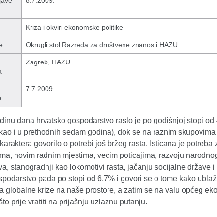
jave
8.7.2009.
Kriza i okviri ekonomske politike
e
Okrugli stol Razreda za društvene znanosti HAZU
Zagreb, HAZU
a
7.7.2009.
a
odinu dana hrvatsko gospodarstvo raslo je po godišnjoj stopi od
 kao i u prethodnih sedam godina), dok se na raznim skupovima 
 karaktera govorilo o potrebi još bržeg rasta. Isticana je potreba
jama, novim radnim mjestima, većim poticajima, razvoju narodno
va, stanogradnji kao lokomotivi rasta, jačanju socijalne države i 
podarstvo pada po stopi od 6,7% i govori se o tome kako ublaži
a globalne krize na naše prostore, a zatim se na valu općeg e
to prije vratiti na prijašnju uzlaznu putanju.