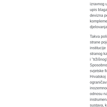
izravnog 
upis blag
devizna p
komplemen
djelovanja
Takva poli
strane poj
institucij
stranog ka
i "tržišno
Sposobnost
svjetske f
Hrvatskoj 
ograničava
inozemnog
odnosu na 
instrumen
sustava, k