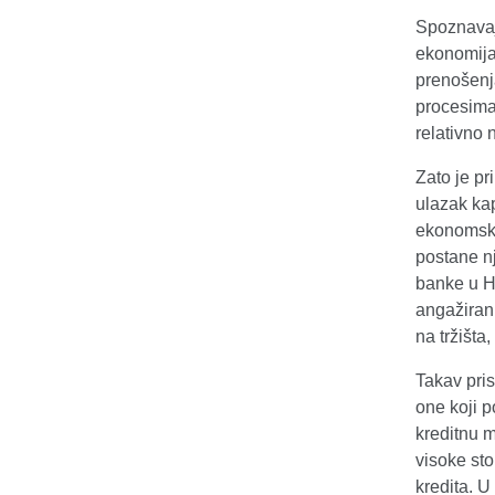
Spoznavaju
ekonomija
prenošenj
procesima 
relativno 
Zato je p
ulazak ka
ekonomsko
postane n
banke u Hr
angažirani
na tržišta
Takav pris
one koji p
kreditnu m
visoke st
kredita. U