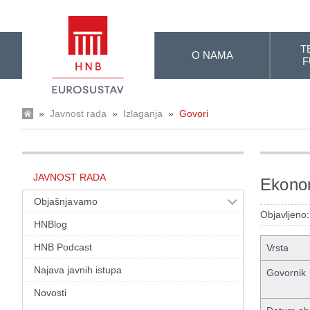
Skip to Main Content
T
O NAMA
F
»
Javnost rada
»
Izlaganja
»
Govori
JAVNOST RADA
Ekonom
Objašnjavamo
Objavljeno:
HNBlog
HNB Podcast
Vrsta
Najava javnih istupa
Govornik
Novosti