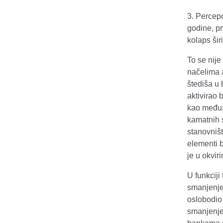
3. Percepc
godine, p
kolaps šir
To se nije
načelima a
štediša u 
aktivirao 
kao međuza
kamatnih s
stanovništ
elementi b
je u okviri
U funkciji
smanjenje
oslobodio 
smanjenje