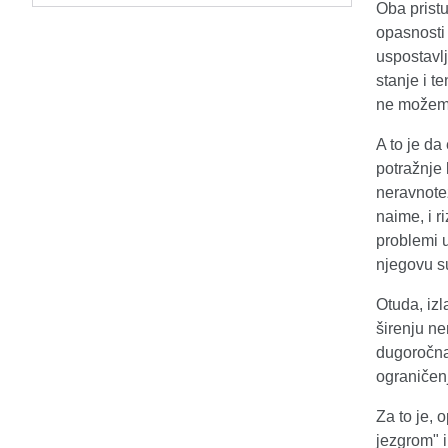
Oba pristu
opasnosti
uspostavlj
stanje i t
ne možemo
A to je d
potražnje
neravnote
naime, i r
problemi u
njegovu su
Otuda, iz
širenju n
dugoročna
ograničenj
Za to je, 
jezgrom" 