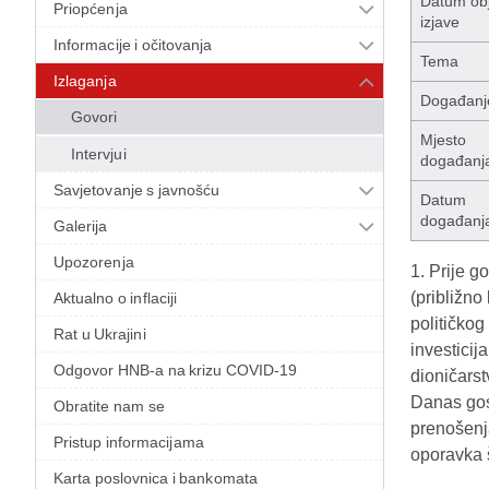
Datum ob
Priopćenja
izjave
Informacije i očitovanja
Tema
Izlaganja
Događanj
Govori
Mjesto
Intervjui
događanj
Savjetovanje s javnošću
Datum
događanj
Galerija
Upozorenja
1. Prije g
(približno
Aktualno o inflaciji
političkog
Rat u Ukrajini
investici
Odgovor HNB-a na krizu COVID-19
dioničarst
Danas gos
Obratite nam se
prenošenj
Pristup informacijama
oporavka š
Karta poslovnica i bankomata