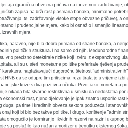
utjecaja (granična obvezna pričuva na inozemno zaduživanje, 
ajničkih zapisa na brži rast plasmana banaka, minimalno potreb
otraživanja, te zadržavanje visoke stope obvezne pričuve), a o
tarno i prudencijalne mjere, kako bi osnažio i smanjio linearno
 izravnih mjera.
tika, naravno, nije bila dobro primana od strane banaka, a nerije
edinih političkih struktura. I na samo od njih. Međunarodne fina
e su vrlo precizno detektirale rizike koji izviru iz ekspanzivnog ul
pitala, ali su u sferi monetarne politike preferirale rješenja pru
g" karaktera, naglašavajući dugoročnu štetnost "administrativnih"
 HNB da se odupre tim pritiscima, rezultirala je u vrijeme izbij
inancijske krize s dva pozitivna učinka. Prvo, iako monetarna pol
nije nikada bila stvarno restriktivna u smislu da nedostatna po
 ekonomski rast, njeno djelovanje je ipak znatno usporilo rast k
 duga, pa time i kreditnih obveza sektora poduzeća i stanovništ
onaj koji bi bio bez takve politike. I drugo, korištenje "administr
ata omogućilo je formiranje likvidnih rezervi na razini ukupnog
oje su poslužile kao nužan amortizer u trenutku eksternog šoka.