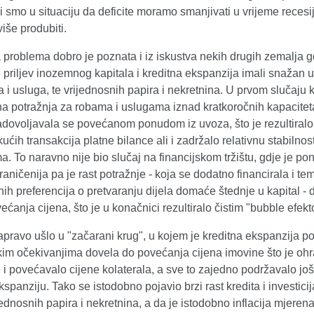
li smo u situaciju da deficite moramo smanjivati u vrijeme recesij
iše produbiti.
problema dobro je poznata i iz iskustva nekih drugih zemalja g
 priljev inozemnog kapitala i kreditna ekspanzija imali snažan u
ba i usluga, te vrijednosnih papira i nekretnina. U prvom slučaju 
a potražnja za robama i uslugama iznad kratkoročnih kapacite
dovoljavala se povećanom ponudom iz uvoza, što je rezultiral
ekućih transakcija platne bilance ali i zadržalo relativnu stabilnos
ima. To naravno nije bio slučaj na financijskom tržištu, gdje je p
ničenija pa je rast potražnje - koja se dodatno financirala i t
nih preferencija o pretvaranju dijela domaće štednje u kapital -
ećanja cijena, što je u konačnici rezultiralo čistim "bubble efek
apravo ušlo u "začarani krug", u kojem je kreditna ekspanzija 
kim očekivanjima dovela do povećanja cijena imovine što je ohr
e i povećavalo cijene kolaterala, a sve to zajedno podržavalo jo
kspanziju. Tako se istodobno pojavio brzi rast kredita i investicija
jednosnih papira i nekretnina, a da je istodobno inflacija mjeren