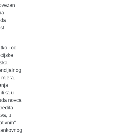
obvezan
na
nda
st
tko i od
ncijske
aska
dencijalnog
 mjera.
anja
itika u
nuda novca
redita i
va, u
ativnih"
 bankovnog