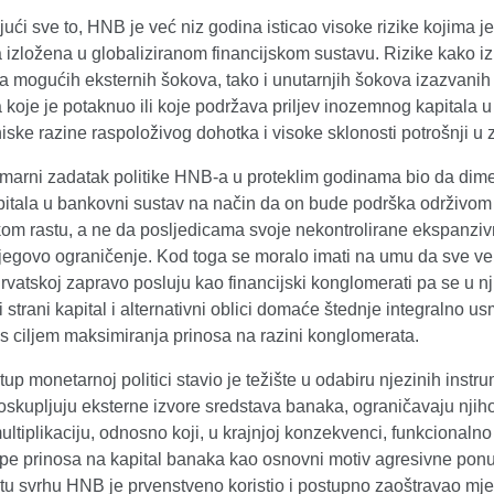
ći sve to, HNB je već niz godina isticao visoke rizike kojima j
 izložena u globaliziranom financijskom sustavu. Rizike kako i
a mogućih eksternih šokova, tako i unutarnjih šokova izazvanih
koje je potaknuo ili koje podržava priljev inozemnog kapitala u
niske razine raspoloživog dohotka i visoke sklonosti potrošnji u z
rimarni zadatak politike HNB-a u proteklim godinama bio da dim
pitala u bankovni sustav na način da on bude podrška održivom
m rastu, a ne da posljedicama svoje nekontrolirane ekspanziv
jegovo ograničenje. Kod toga se moralo imati na umu da sve ve
vatskoj zapravo posluju kao financijski konglomerati pa se u n
 strani kapital i alternativni oblici domaće štednje integralno u
, s ciljem maksimiranja prinosa na razini konglomerata.
tup monetarnoj politici stavio je težište u odabiru njezinih inst
oskupljuju eksterne izvore sredstava banaka, ograničavaju njih
ultiplikaciju, odnosno koji, u krajnjoj konzekvenci, funkcionaln
ope prinosa na kapital banaka kao osnovni motiv agresivne pon
 tu svrhu HNB je prvenstveno koristio i postupno zaoštravao mje