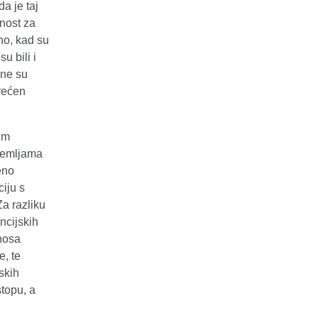
a je taj
nost za
no, kad su
u bili i
ene su
erećen
nim
 zemljama
eno
iju s
Za razliku
ncijskih
inosa
e, te
skih
stopu, a