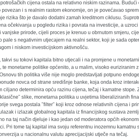
otrošačkih cijena ostala na relativno niskim razinama. Budući d
o povezan i s realnim rastom ekonomije, on je povećavao sprem
e rizika što je davalo dodatni zamah kreditnom ciklusu. Suprot
na očekivanja u pogledu rizika i povrata na investicije, a uzroci s
i vanjske prirode, cijeli proces je krenuo u obrnutom smjeru, cij
 pale s negativnim utjecajem na realni sektor, koji je sada opt
ugom i niskom investicijskom aktivnošću.
 takvi su tokovi kapitala bitno utjecali i na promjene u monetar
 te monetarne politike općenito, a u malim, visoko euriziranim
snovu tih politika više nije moglo predstavljati potpuno endog
ponude novca od strane središnje banke, koja onda kroz interakc
 ciljano determinira opću razinu cijena, tečaj i kamatne stope. 
klasične" slike, monetarna politika u uvjetima liberaliziranih fina
prije svega postala "filter" koji kroz odnose relativnih cijena i pr
ulazak i izlazak globalnog kapitala iz financijskog sustava zemlj
no na taj način djeluje i kao jedan od moderatora općih ekonom
i. Pri tome taj kapital ima svoju referentnu inozemnu kamatnu 
nverzija u nacionalnu valutu aprecijacijski utječe na tečaj.