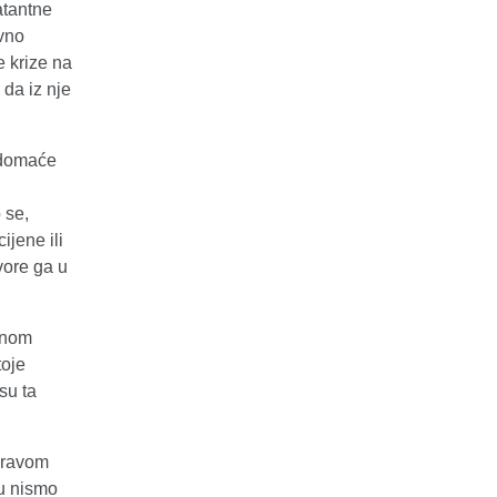
atantne
ovno
e krize na
 da iz nje
 domaće
 se,
ijene ili
vore ga u
atnom
toje
su ta
zdravom
ku nismo