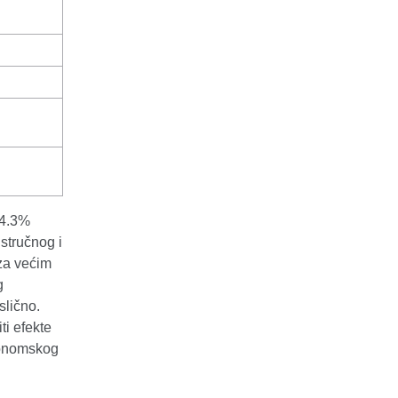
 4.3%
stručnog i
 za većim
g
slično.
ti efekte
konomskog