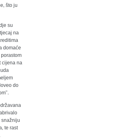
e, što ju
dje su
tjecaj na
kreditima
ta domaće
o porastom
t cijena na
onuda
emeljem
 doveo do
tom".
podržavana
abrivalo
š snažniju
, te rast
a