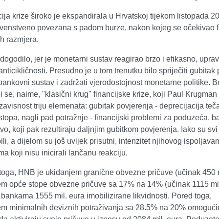
ija krize široko je ekspandirala u Hrvatskoj tijekom listopada 2
rvenstveno povezana s padom burze, nakon kojeg se očekivao fi
ih razmjera.
 dogodilo, jer je monetarni sustav reagirao brzo i efikasno, upra
nticikličnosti. Presudno je u tom trenutku bilo spriječiti gubitak
bankovni sustav i zadržati vjerodostojnost monetarne politike. B
bi se, naime, "klasični krug" financijske krize, koji Paul Krugman
visnost triju elemenata: gubitak povjerenja - deprecijacija teča
topa, nagli pad potražnje - financijski problemi za poduzeća, b
vo, koji pak rezultiraju daljnjim gubitkom povjerenja. Iako su svi 
ili, a dijelom su još uvijek prisutni, intenzitet njihovog ispoljav
ma koji nisu inicirali lančanu reakciju.
 toga, HNB je ukidanjem granične obvezne pričuve (učinak 450 mi
m opće stope obvezne pričuve sa 17% na 14% (učinak 1115 mil
bankama 1555 mil. eura imobilizirane likvidnosti. Pored toga,
m minimalnih deviznih potraživanja sa 28.5% na 20% omogući