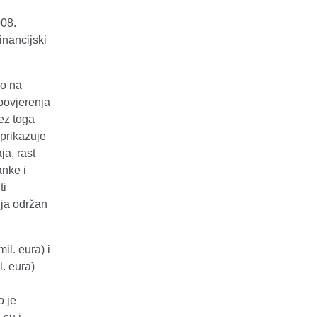
008.
nancijski
vo na
 povjerenja
ez toga
 prikazuje
ja, rast
anke i
ti
anja održan
l. eura) i
. eura)
o je