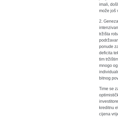
imali, doš
može još v
2. Geneza 
intenzivan
tržišta ro
podržavan
ponude za
deficita t
tim tržišt
mnogo ogra
individual
bitnog pov
Time se z
optimistič
investitor
kreditnu e
cijena vri