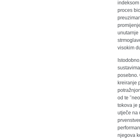
indeksom p
proces bi
preuzimanj
promijenje
unutarnje 
strmoglavo
visokim d
Istodobno,
sustavima,
posebno. O
kreiranje 
potražnjom
od te "neo
tokova je 
utječe na 
prvenstve
performanc
njegova ko