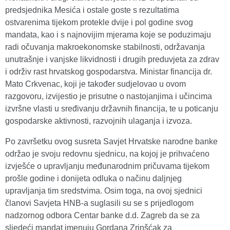
predsjednika Mesića i ostale goste s rezultatima
ostvarenima tijekom protekle dvije i pol godine svog
mandata, kao i s najnovijim mjerama koje se poduzimaju
radi očuvanja makroekonomske stabilnosti, održavanja
unutrašnje i vanjske likvidnosti i drugih preduvjeta za zdrav
i održiv rast hrvatskog gospodarstva. Ministar financija dr.
Mato Crkvenac, koji je također sudjelovao u ovom
razgovoru, izvijestio je prisutne o nastojanjima i učincima
izvršne vlasti u sređivanju državnih financija, te u poticanju
gospodarske aktivnosti, razvojnih ulaganja i izvoza.
Po završetku ovog susreta Savjet Hrvatske narodne banke
održao je svoju redovnu sjednicu, na kojoj je prihvaćeno
izvješće o upravljanju međunarodnim pričuvama tijekom
prošle godine i donijeta odluka o načinu daljnjeg
upravljanja tim sredstvima. Osim toga, na ovoj sjednici
članovi Savjeta HNB-a suglasili su se s prijedlogom
nadzornog odbora Centar banke d.d. Zagreb da se za
sljedeći mandat imenuju Gordana Zrinšćak za