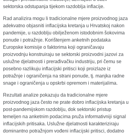
sektorska odstupanja tijekom razdoblja inflacije.
Rad analizira mogu li tradicionalne mjere proizvodnog jaza
adekvatno objasniti inflacijska kretanja u Hrvatskoj nakon
pandemije, u razdoblju obilježenom istodobnim šokovima
ponude i potražnje. Korištenjem anketnih podataka
Europske komisije o faktorima koji ograničavaju
proizvodnju konstruiraju se sektorski proizvodni jazovi za
uslužne djelatnosti i prerađivačku industriju, pri čemu se
posebno razlikuju inflacijski pritisci koji proizlaze iz
potražnje i ograničenja na strani ponude, tj. manjka radne
snage i ograničenja u opskrbi opremom i materijalima.
Rezultati analize pokazuju da tradicionalne mjere
proizvodnog jaza često ne prate dobro inflacijska kretanja u
post-pandemijskom razdoblju, dok sektorski pristup
temeljen na anketnim podacima pruža informativniji signal
inflacijskih pritisaka. Uslužne djelatnosti karakteriziraju
dominantno potražnjom vođeni inflacijski pritisci, dodatno