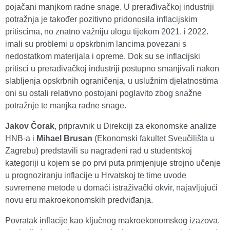
pojačani manjkom radne snage. U prerađivačkoj industriji
potražnja je također pozitivno pridonosila inflacijskim
pritiscima, no znatno važniju ulogu tijekom 2021. i 2022.
imali su problemi u opskrbnim lancima povezani s
nedostatkom materijala i opreme. Dok su se inflacijski
pritisci u prerađivačkoj industriji postupno smanjivali nakon
slabljenja opskrbnih ograničenja, u uslužnim djelatnostima
oni su ostali relativno postojani poglavito zbog snažne
potražnje te manjka radne snage.
Jakov Čorak
, pripravnik u Direkciji za ekonomske analize
HNB-a i
Mihael Brusan
(Ekonomski fakultet Sveučilišta u
Zagrebu) predstavili su nagrađeni rad u studentskoj
kategoriji u kojem se po prvi puta primjenjuje strojno učenje
u prognoziranju inflacije u Hrvatskoj te time uvode
suvremene metode u domaći istraživački okvir, najavljujući
novu eru makroekonomskih predviđanja.
Povratak inflacije kao ključnog makroekonomskog izazova,