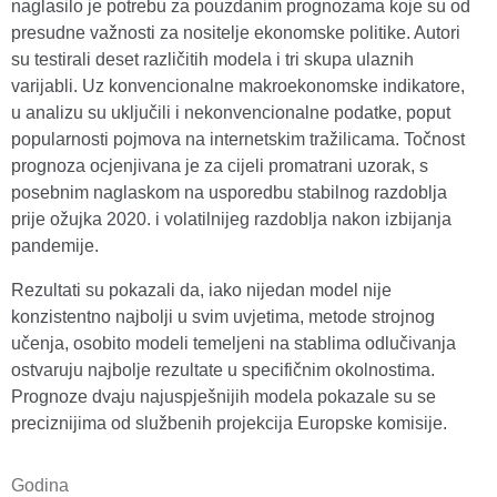
naglasilo je potrebu za pouzdanim prognozama koje su od
presudne važnosti za nositelje ekonomske politike. Autori
su testirali deset različitih modela i tri skupa ulaznih
varijabli. Uz konvencionalne makroekonomske indikatore,
u analizu su uključili i nekonvencionalne podatke, poput
popularnosti pojmova na internetskim tražilicama. Točnost
prognoza ocjenjivana je za cijeli promatrani uzorak, s
posebnim naglaskom na usporedbu stabilnog razdoblja
prije ožujka 2020. i volatilnijeg razdoblja nakon izbijanja
pandemije.
Rezultati su pokazali da, iako nijedan model nije
konzistentno najbolji u svim uvjetima, metode strojnog
učenja, osobito modeli temeljeni na stablima odlučivanja
ostvaruju najbolje rezultate u specifičnim okolnostima.
Prognoze dvaju najuspješnijih modela pokazale su se
preciznijima od službenih projekcija Europske komisije.
Godina