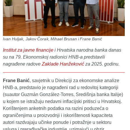
Ivan Huljak, Jakov Čorak, Mihael Brusan i Frane Banić
Institut za javne financije
i Hrvatska narodna banka danas
su na 79. Ekonomskoj radionici HNB-a predstavili
nagrađene radove
Zaklade Hanžeković
za 2025. godinu.
Frane Banić
, savjetnik u Direkciji za ekonomske analize
HNB-a, predstavio je nagrađeni rad u redovitoj kategoriji
(suautor Guzmán González-Torres, Središnja banka Italije)
u kojem se istražuju nedavni inflacijski pritisci u Hrvatskoj.
Korištenjem anketnih podatka na razini poduzeća o
ograničenjima u proizvodnji i iskorištenosti kapaciteta
autori razdvajaju učinke ponude i potražnje u sektoru
usluga i prerađivačke industrije, uzimajući u obzir