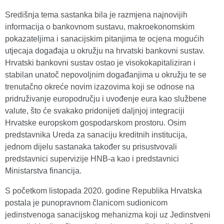
Središnja tema sastanka bila je razmjena najnovijih
informacija o bankovnom sustavu, makroekonomskim
pokazateljima i sanacijskim pitanjima te ocjena mogućih
utjecaja događaja u okružju na hrvatski bankovni sustav.
Hrvatski bankovni sustav ostao je visokokapitaliziran i
stabilan unatoč nepovoljnim događanjima u okružju te se
trenutačno okreće novim izazovima koji se odnose na
pridruživanje europodručju i uvođenje eura kao službene
valute, što će svakako pridonijeti daljnjoj integraciji
Hrvatske europskom gospodarskom prostoru. Osim
predstavnika Ureda za sanaciju kreditnih institucija,
jednom dijelu sastanaka također su prisustvovali
predstavnici supervizije HNB-a kao i predstavnici
Ministarstva financija.
S početkom listopada 2020. godine Republika Hrvatska
postala je punopravnom članicom sudionicom
jedinstvenoga sanacijskog mehanizma koji uz Jedinstveni