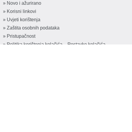
» Novo i ažurirano
» Korisni linkovi
» Uvjeti korištenja
» Zaštita osobnih podataka
» Pristupačnost
» Politika korištenja kolačića
-
Postavke kolačića
Facebook
LinkedIn
Instagram
X
YouTube