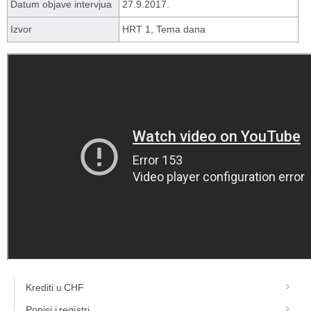
Datum objave intervjua
27.9.2017.
Izvor
HRT 1, Tema dana
Krediti u CHF
Popisi i registri