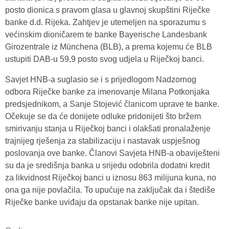
posto dionica s pravom glasa u glavnoj skupštini Riječke
banke d.d. Rijeka. Zahtjev je utemeljen na sporazumu s
većinskim dioničarem te banke Bayerische Landesbank
Girozentrale iz Münchena (BLB), a prema kojemu će BLB
ustupiti DAB-u 59,9 posto svog udjela u Riječkoj banci.
Savjet HNB-a suglasio se i s prijedlogom Nadzornog
odbora Riječke banke za imenovanje Milana Potkonjaka
predsjednikom, a Sanje Stojević članicom uprave te banke.
Očekuje se da će donijete odluke pridonijeti što bržem
smirivanju stanja u Riječkoj banci i olakšati pronalaženje
trajnijeg rješenja za stabilizaciju i nastavak uspješnog
poslovanja ove banke. Članovi Savjeta HNB-a obaviješteni
su da je središnja banka u srijedu odobrila dodatni kredit
za likvidnost Riječkoj banci u iznosu 863 milijuna kuna, no
ona ga nije povlačila. To upućuje na zaključak da i štediše
Riječke banke uviđaju da opstanak banke nije upitan.