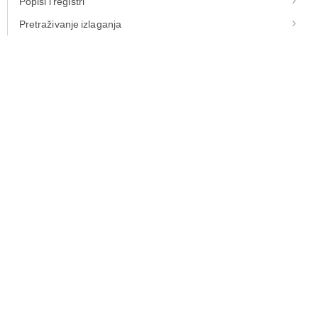
Popisi i registri
Pretraživanje izlaganja