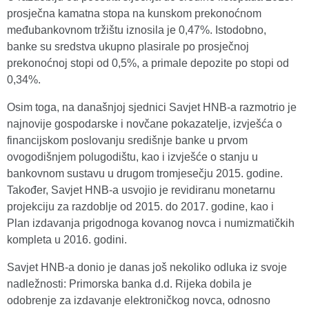
prosječna kamatna stopa na kunskom prekonoćnom
međubankovnom tržištu iznosila je 0,47%. Istodobno,
banke su sredstva ukupno plasirale po prosječnoj
prekonoćnoj stopi od 0,5%, a primale depozite po stopi od
0,34%.
Osim toga, na današnjoj sjednici Savjet HNB-a razmotrio je
najnovije gospodarske i novčane pokazatelje, izvješća o
financijskom poslovanju središnje banke u prvom
ovogodišnjem polugodištu, kao i izvješće o stanju u
bankovnom sustavu u drugom tromjesečju 2015. godine.
Također, Savjet HNB-a usvojio je revidiranu monetarnu
projekciju za razdoblje od 2015. do 2017. godine, kao i
Plan izdavanja prigodnoga kovanog novca i numizmatičkih
kompleta u 2016. godini.
Savjet HNB-a donio je danas još nekoliko odluka iz svoje
nadležnosti: Primorska banka d.d. Rijeka dobila je
odobrenje za izdavanje elektroničkog novca, odnosno