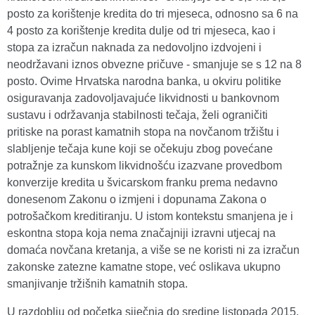
posto za korištenje kredita do tri mjeseca, odnosno sa 6 na
4 posto za korištenje kredita dulje od tri mjeseca, kao i
stopa za izračun naknada za nedovoljno izdvojeni i
neodržavani iznos obvezne pričuve - smanjuje se s 12 na 8
posto. Ovime Hrvatska narodna banka, u okviru politike
osiguravanja zadovoljavajuće likvidnosti u bankovnom
sustavu i održavanja stabilnosti tečaja, želi ograničiti
pritiske na porast kamatnih stopa na novčanom tržištu i
slabljenje tečaja kune koji se očekuju zbog povećane
potražnje za kunskom likvidnošću izazvane provedbom
konverzije kredita u švicarskom franku prema nedavno
donesenom Zakonu o izmjeni i dopunama Zakona o
potrošačkom kreditiranju. U istom kontekstu smanjena je i
eskontna stopa koja nema značajniji izravni utjecaj na
domaća novčana kretanja, a više se ne koristi ni za izračun
zakonske zatezne kamatne stope, već oslikava ukupno
smanjivanje tržišnih kamatnih stopa.
U razdoblju od početka siječnja do sredine listopada 2015.