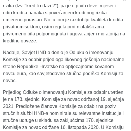
rizika (tzv. "krediti u fazi 2"), pa je u prvih devet mjeseci
udio kredita banaka s povećanjem kreditnog rizika
umjereno porastao. No, u tom je razdoblju kvaliteta kredita
privatnom sektoru, osim regulatornim olakšicama,
privremeno bila potpomognuta i ugovaranjem moratorija na
kreditne obveze.
Nadalje, Savjet HNB-a donio je Odluku o imenovanju
Komisije za odabir prijedloga likovnog rješenja nacionalne
strane Republike Hrvatske na optjecajnome kovanom
novcu eura, kao savjetodavno-stručna podrška Komisiji za
novac.
Prijedlog Odluke o imenovanju Komisije za odabir utvrđen
je na 173. sjednici Komisije za novac održanoj 19. siječnja
2021. Predložene članove Komisije za odabir na poziv
stručnih službi HNB-a nominirale su relevantne institucije i
stručne udruge u skladu sa zaključcima 170. sjednice
Komisije za novac održane 16. listopada 2020. U Komisiju