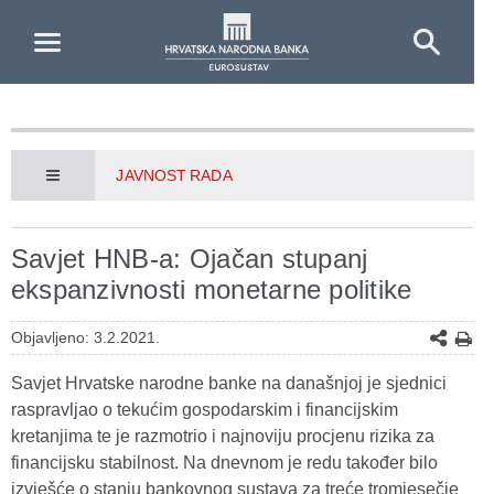
Skip to Main Content
JAVNOST RADA
Savjet HNB-a: Ojačan stupanj
ekspanzivnosti monetarne politike
Objavljeno: 3.2.2021.
Savjet Hrvatske narodne banke na današnjoj je sjednici
raspravljao o tekućim gospodarskim i financijskim
kretanjima te je razmotrio i najnoviju procjenu rizika za
financijsku stabilnost. Na dnevnom je redu također bilo
izvješće o stanju bankovnog sustava za treće tromjesečje