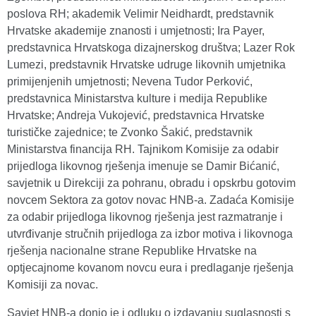
poslova RH; akademik Velimir Neidhardt, predstavnik
Hrvatske akademije znanosti i umjetnosti; Ira Payer,
predstavnica Hrvatskoga dizajnerskog društva; Lazer Rok
Lumezi, predstavnik Hrvatske udruge likovnih umjetnika
primijenjenih umjetnosti; Nevena Tudor Perković,
predstavnica Ministarstva kulture i medija Republike
Hrvatske; Andreja Vukojević, predstavnica Hrvatske
turističke zajednice; te Zvonko Šakić, predstavnik
Ministarstva financija RH. Tajnikom Komisije za odabir
prijedloga likovnog rješenja imenuje se Damir Bićanić,
savjetnik u Direkciji za pohranu, obradu i opskrbu gotovim
novcem Sektora za gotov novac HNB-a. Zadaća Komisije
za odabir prijedloga likovnog rješenja jest razmatranje i
utvrđivanje stručnih prijedloga za izbor motiva i likovnoga
rješenja nacionalne strane Republike Hrvatske na
optjecajnome kovanom novcu eura i predlaganje rješenja
Komisiji za novac.
Savjet HNB-a donio je i odluku o izdavanju suglasnosti s