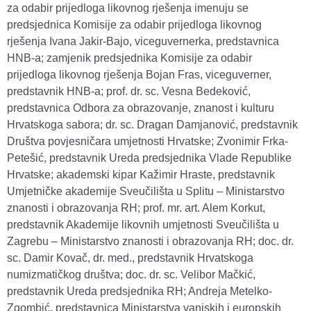
za odabir prijedloga likovnog rješenja imenuju se
predsjednica Komisije za odabir prijedloga likovnog
rješenja Ivana Jakir-Bajo, viceguvernerka, predstavnica
HNB-a; zamjenik predsjednika Komisije za odabir
prijedloga likovnog rješenja Bojan Fras, viceguverner,
predstavnik HNB-a; prof. dr. sc. Vesna Bedeković,
predstavnica Odbora za obrazovanje, znanost i kulturu
Hrvatskoga sabora; dr. sc. Dragan Damjanović, predstavnik
Društva povjesničara umjetnosti Hrvatske; Zvonimir Frka-
Petešić, predstavnik Ureda predsjednika Vlade Republike
Hrvatske; akademski kipar Kažimir Hraste, predstavnik
Umjetničke akademije Sveučilišta u Splitu – Ministarstvo
znanosti i obrazovanja RH; prof. mr. art. Alem Korkut,
predstavnik Akademije likovnih umjetnosti Sveučilišta u
Zagrebu – Ministarstvo znanosti i obrazovanja RH; doc. dr.
sc. Damir Kovač, dr. med., predstavnik Hrvatskoga
numizmatičkog društva; doc. dr. sc. Velibor Mačkić,
predstavnik Ureda predsjednika RH; Andreja Metelko-
Zgombić, predstavnica Ministarstva vanjskih i europskih