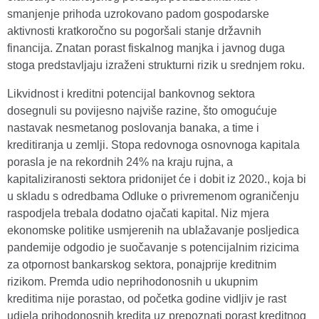
smanjenje prihoda uzrokovano padom gospodarske
aktivnosti kratkoročno su pogoršali stanje državnih
financija. Znatan porast fiskalnog manjka i javnog duga
stoga predstavljaju izraženi strukturni rizik u srednjem roku.
Likvidnost i kreditni potencijal bankovnog sektora
dosegnuli su povijesno najviše razine, što omogućuje
nastavak nesmetanog poslovanja banaka, a time i
kreditiranja u zemlji. Stopa redovnoga osnovnoga kapitala
porasla je na rekordnih 24% na kraju rujna, a
kapitaliziranosti sektora pridonijet će i dobit iz 2020., koja bi
u skladu s odredbama Odluke o privremenom ograničenju
raspodjela trebala dodatno ojačati kapital. Niz mjera
ekonomske politike usmjerenih na ublažavanje posljedica
pandemije odgodio je suočavanje s potencijalnim rizicima
za otpornost bankarskog sektora, ponajprije kreditnim
rizikom. Premda udio neprihodonosnih u ukupnim
kreditima nije porastao, od početka godine vidljiv je rast
udjela prihodonosnih kredita uz prepoznati porast kreditnog