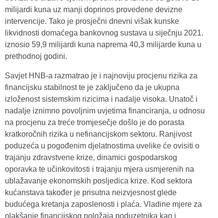
milijardi kuna uz manji doprinos provedene devizne
intervencije. Tako je prosječni dnevni višak kunske
likvidnosti domaćega bankovnog sustava u siječnju 2021.
iznosio 59,9 milijardi kuna naprema 40,3 milijarde kuna u
prethodnoj godini.
Savjet HNB-a razmatrao je i najnoviju procjenu rizika za
financijsku stabilnost te je zaključeno da je ukupna
izloženost sistemskim rizicima i nadalje visoka. Unatoč i
nadalje iznimno povoljnim uvjetima financiranja, u odnosu
na procjenu za treće tromjesečje došlo je do porasta
kratkoročnih rizika u nefinancijskom sektoru. Ranjivost
poduzeća u pogođenim djelatnostima uvelike će ovisiti o
trajanju zdravstvene krize, dinamici gospodarskog
oporavka te učinkovitosti i trajanju mjera usmjerenih na
ublažavanje ekonomskih posljedica krize. Kod sektora
kućanstava također je prisutna neizvjesnost glede
budućega kretanja zaposlenosti i plaća. Vladine mjere za
olakšanje financijskog položaja poduzetnika kao i