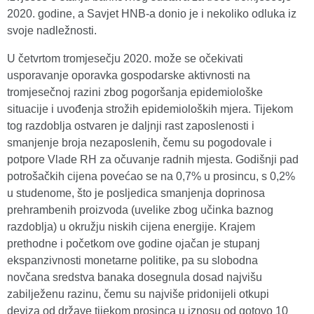
2020. godine, a Savjet HNB-a donio je i nekoliko odluka iz
svoje nadležnosti.
U četvrtom tromjesečju 2020. može se očekivati
usporavanje oporavka gospodarske aktivnosti na
tromjesečnoj razini zbog pogoršanja epidemiološke
situacije i uvođenja strožih epidemioloških mjera. Tijekom
tog razdoblja ostvaren je daljnji rast zaposlenosti i
smanjenje broja nezaposlenih, čemu su pogodovale i
potpore Vlade RH za očuvanje radnih mjesta. Godišnji pad
potrošačkih cijena povećao se na 0,7% u prosincu, s 0,2%
u studenome, što je posljedica smanjenja doprinosa
prehrambenih proizvoda (uvelike zbog učinka baznog
razdoblja) u okružju niskih cijena energije. Krajem
prethodne i početkom ove godine ojačan je stupanj
ekspanzivnosti monetarne politike, pa su slobodna
novčana sredstva banaka dosegnula dosad najvišu
zabilježenu razinu, čemu su najviše pridonijeli otkupi
deviza od države tijekom prosinca u iznosu od gotovo 10