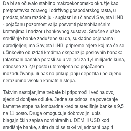
Da bi se očuvalo stabilno makroekonomsko okružje kao
pretpostavka zdravog i održivog gospodarskog rasta, u
predstojećem razdoblju - suglasni su članovi Savjeta HNB
- pojačanu pozornost valja posvetiti platnobilančnim
kretanjima i nadzoru bankovnog sustava. Stručne službe
središnje banke zadužene su da, sukladno ocjenama i
opredjeljenjima Savjeta HNB, pripreme mjere kojima će se
učinkovito obuzdati kreditna ekspanzija poslovnih banaka
(plasmani banaka porasli su u veljači za 1,4 milijarde kuna,
odnosno za 2,9 posto) utemeljena na pojačanom
inozaduživanju ili pak na prikupljanju depozita i po cijenu
nerazumno visokih kamatnih stopa.
Takvim nastojanjima trebale bi pripomoći i već na ovoj
sjednici donijete odluke. Jedna se odnosi na povećanje
kamatne stope na lombardne kredite središnje banke s 9,5
na 11 posto. Druga omogućuje dobrovoljni upis
blagajničkih zapisa nominiranih u DEM ili USD kod
središnje banke, s tim da bi se takvi vrijednosni papiri