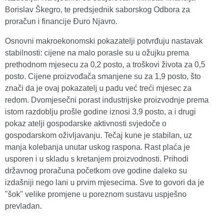
Borislav Škegro, te predsjednik saborskog Odbora za
proračun i financije Đuro Njavro.
Osnovni makroekonomski pokazatelji potvrđuju nastavak
stabilnosti: cijene na malo porasle su u ožujku prema
prethodnom mjesecu za 0,2 posto, a troškovi života za 0,5
posto. Cijene proizvođača smanjene su za 1,9 posto, što
znači da je ovaj pokazatelj u padu već treći mjesec za
redom. Dvomjesečni porast industrijske proizvodnje prema
istom razdoblju prošle godine iznosi 3,9 posto, a i drugi
pokaz atelji gospodarske aktivnosti svjedoče o
gospodarskom oživljavanju. Tečaj kune je stabilan, uz
manja kolebanja unutar uskog raspona. Rast plaća je
usporen i u skladu s kretanjem proizvodnosti. Prihodi
državnog proračuna početkom ove godine daleko su
izdašniji nego lani u prvim mjesecima. Sve to govori da je
"šok" velike promjene u poreznom sustavu uspješno
prevladan.