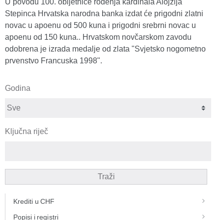
U povodu 100. obljetnice rođenja kardinala Alojzija
Stepinca Hrvatska narodna banka izdat će prigodni zlatni
novac u apoenu od 500 kuna i prigodni srebrni novac u
apoenu od 150 kuna.. Hrvatskom novčarskom zavodu
odobrena je izrada medalje od zlata "Svjetsko nogometno
prvenstvo Francuska 1998".
Godina
Ključna riječ
Traži
Krediti u CHF
Popisi i registri