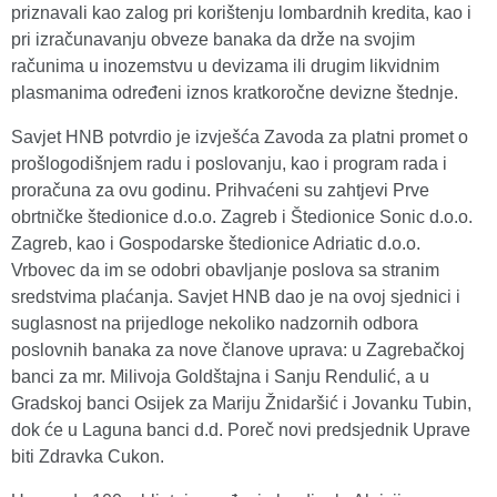
priznavali kao zalog pri korištenju lombardnih kredita, kao i
pri izračunavanju obveze banaka da drže na svojim
računima u inozemstvu u devizama ili drugim likvidnim
plasmanima određeni iznos kratkoročne devizne štednje.
Savjet HNB potvrdio je izvješća Zavoda za platni promet o
prošlogodišnjem radu i poslovanju, kao i program rada i
proračuna za ovu godinu. Prihvaćeni su zahtjevi Prve
obrtničke štedionice d.o.o. Zagreb i Štedionice Sonic d.o.o.
Zagreb, kao i Gospodarske štedionice Adriatic d.o.o.
Vrbovec da im se odobri obavljanje poslova sa stranim
sredstvima plaćanja. Savjet HNB dao je na ovoj sjednici i
suglasnost na prijedloge nekoliko nadzornih odbora
poslovnih banaka za nove članove uprava: u Zagrebačkoj
banci za mr. Milivoja Goldštajna i Sanju Rendulić, a u
Gradskoj banci Osijek za Mariju Žnidaršić i Jovanku Tubin,
dok će u Laguna banci d.d. Poreč novi predsjednik Uprave
biti Zdravka Cukon.