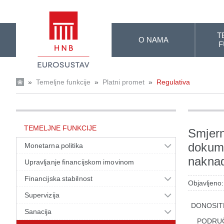
Skip to Main Content
T
O NAMA
F
»
Temeljne funkcije
»
Platni promet
»
Regulativa
TEMELJNE FUNKCIJE
Smjern
dokume
Monetarna politika
nakna
Upravljanje financijskom imovinom
Financijska stabilnost
Objavljeno
Supervizija
DONOSIT
Sanacija
PODRU