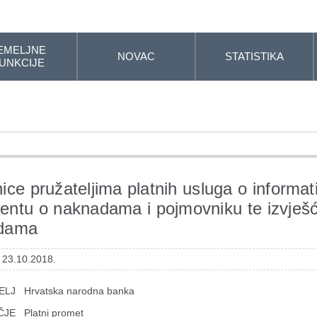
EMELJNE
NOVAC
STATISTIKA
UNKCIJE
ice pružateljima platnih usluga o informa
ntu o naknadama i pojmovniku te izvješ
dama
: 23.10.2018.
ELJ
Hrvatska narodna banka
ČJE
Platni promet