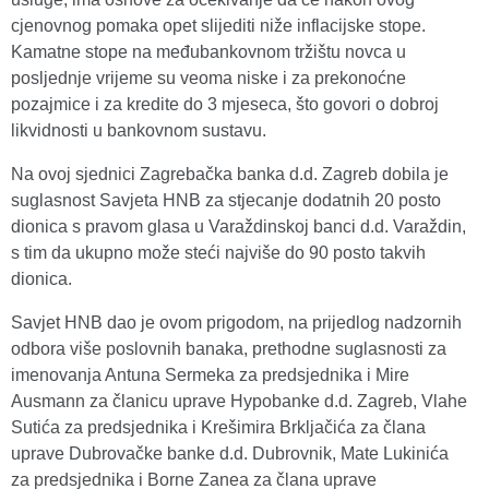
cjenovnog pomaka opet slijediti niže inflacijske stope.
Kamatne stope na međubankovnom tržištu novca u
posljednje vrijeme su veoma niske i za prekonoćne
pozajmice i za kredite do 3 mjeseca, što govori o dobroj
likvidnosti u bankovnom sustavu.
Na ovoj sjednici Zagrebačka banka d.d. Zagreb dobila je
suglasnost Savjeta HNB za stjecanje dodatnih 20 posto
dionica s pravom glasa u Varaždinskoj banci d.d. Varaždin,
s tim da ukupno može steći najviše do 90 posto takvih
dionica.
Savjet HNB dao je ovom prigodom, na prijedlog nadzornih
odbora više poslovnih banaka, prethodne suglasnosti za
imenovanja Antuna Sermeka za predsjednika i Mire
Ausmann za članicu uprave Hypobanke d.d. Zagreb, Vlahe
Sutića za predsjednika i Krešimira Brkljačića za člana
uprave Dubrovačke banke d.d. Dubrovnik, Mate Lukinića
za predsjednika i Borne Zanea za člana uprave