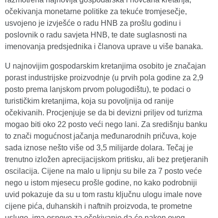
očekivanja monetarne politike za tekuće tromjesečje,
usvojeno je izvješće o radu HNB za prošlu godinu i
poslovnik o radu savjeta HNB, te date suglasnosti na
imenovanja predsjednika i članova uprave u više banaka.
U najnovijim gospodarskim kretanjima osobito je značajan
porast industrijske proizvodnje (u prvih pola godine za 2,9
posto prema lanjskom prvom polugodištu), te podaci o
turističkim kretanjima, koja su povoljnija od ranije
očekivanih. Procjenjuje se da bi devizni priljev od turizma
mogao biti oko 22 posto veći nego lani. Za središnju banku
to znači mogućnost jačanja međunarodnih pričuva, koje
sada iznose nešto više od 3,5 milijarde dolara. Tečaj je
trenutno izložen aprecijacijskom pritisku, ali bez pretjeranih
oscilacija. Cijene na malo u lipnju su bile za 7 posto veće
nego u istom mjesecu prošle godine, no kako podrobniji
uvid pokazuje da su u tom rastu ključnu ulogu imale nove
cijene pića, duhanskih i naftnih proizvoda, te prometne
usluge, ima osnove za očekivanje da će nakon ovog