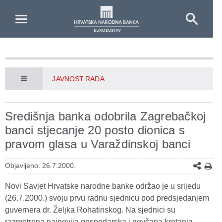
Skip to Main Content
JAVNOST RADA
Središnja banka odobrila Zagrebačkoj
banci stjecanje 20 posto dionica s
pravom glasa u Varaždinskoj banci
Objavljeno: 26.7.2000.
Novi Savjet Hrvatske narodne banke održao je u srijedu
(26.7.2000.) svoju prvu radnu sjednicu pod predsjedanjem
guvernera dr. Željka Rohatinskog. Na sjednici su
razmotrena najnovija gospodarska i novčana kretanja,