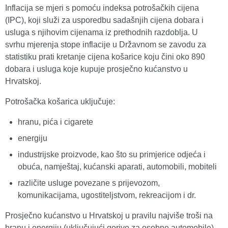
Inflacija se mjeri s pomoću indeksa potrošačkih cijena
(IPC), koji služi za usporedbu sadašnjih cijena dobara i
usluga s njihovim cijenama iz prethodnih razdoblja. U
svrhu mjerenja stope inflacije u Državnom se zavodu za
statistiku prati kretanje cijena košarice koju čini oko 890
dobara i usluga koje kupuje prosječno kućanstvo u
Hrvatskoj.
Potrošačka košarica uključuje:
hranu, pića i cigarete
energiju
industrijske proizvode, kao što su primjerice odjeća i
obuća, namještaj, kućanski aparati, automobili, mobiteli
različite usluge povezane s prijevozom,
komunikacijama, ugostiteljstvom, rekreacijom i dr.
Prosječno kućanstvo u Hrvatskoj u pravilu najviše troši na
hranu i energiju (uključujući gorivo za osobne automobile),