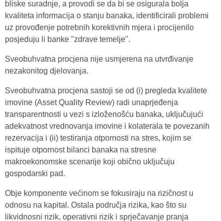
bliske suradnje, a provodi se da bi se osigurala bolja
kvaliteta informacija o stanju banaka, identificirali problemi
uz provođenje potrebnih korektivnih mjera i procijenilo
posjeduju li banke "zdrave temelje".
Sveobuhvatna procjena nije usmjerena na utvrđivanje
nezakonitog djelovanja.
Sveobuhvatna procjena sastoji se od (i) pregleda kvalitete
imovine (Asset Quality Review) radi unaprjeđenja
transparentnosti u vezi s izloženošću banaka, uključujući
adekvatnost vrednovanja imovine i kolaterala te povezanih
rezervacija i (ii) testiranja otpornosti na stres, kojim se
ispituje otpornost bilanci banaka na stresne
makroekonomske scenarije koji obično uključuju
gospodarski pad.
Obje komponente većinom se fokusiraju na rizičnost u
odnosu na kapital. Ostala područja rizika, kao što su
likvidnosni rizik, operativni rizik i sprječavanje pranja