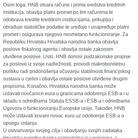
Osim toga, HNB otvara račune i prima sredstva kreditnih
institucija, obavlja platni promet po tim računima te
odobrava kredite kreditnim institucijama, prikuplja i
obrađuje statističke podatke te uređuje i unapređuje platni
promet i osigurava njegovo nesmetano funkcioniranje. Za
Republiku Hrvatsku Hrvatska narodna banka obavlja
poslove fiskalnog agenta i obavlja ostale zakonom
utvrđene poslove. Usto, HNB donosi podzakonske propise
za poslove iz svoje nadležnosti, provodi makrobonitetnu
politiku radi pridonošenja očuvanju stabilnosti financijskog
sustava u cjelini i obavlja ostale poslove utvrđene drugim
propisima. Konačno, Hrvatska narodna banka može
izdavati novčanice eura u granicama odobrenja ESB-a i u
skladu s odredbama Statuta ESSB-a i ESB-a i odredbama
Ugovora o funkcioniranju Europske unije. Također, HNB
može izdavati kovani novac eura uz odobrenje ESB-a o
opsegu izdanja.
U ostvarivanju svojeg cilja i obavljanju svojih zadataka
Hrvatska narodna banka samostalna je i neovisna, a