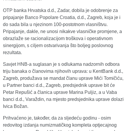
OTP banka Hrvatska d.d., Zadar, dobila je odobrenje za
pripajanje Banco Popolare Croatia, d.d., Zagreb, koja je i
do sada bila u njezinom 100-postotnom vlasništvu.
Pripajanje, dakle, ne unosi nikakve vlasničke promjene, a
obrazlaže se racionalizacijom troškova i operativnom
sinergijom, s ciljem ostvarivanja što boljeg poslovnog
rezultata.
Savjet HNB-a suglasan je s odlukama nadzornih odbora
triju banaka o članovima njihovih uprava: u KentBank d.d.,
Zagreb, produžava se mandat članu uprave Mići Tomičiću,
u Partner banci d.d., Zagreb, predsjednik uprave bit će
Petar Repušić a članica uprave Marina Puljiz, a u Vaba
banci d.d., Varaždin, na mjesto predsjednika uprave dolazi
Ivica Božan.
Prihvaćeno je, također, da za sljedeću godinu - osim
redovitog izdanja numizmatičkog kompleta optjecajnog