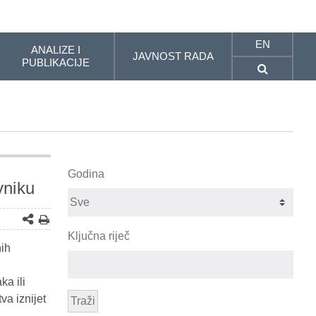
EN
ANALIZE I
JAVNOST RADA
PUBLIKACIJE
Godina
vniku
Ključna riječ
nih
a ili
va iznijet
Traži