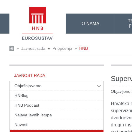
Skip to Main Content
T
O NAMA
F
»
Javnost rada
»
Priopćenja
»
HNB
JAVNOST RADA
Superv
Objašnjavamo
Objavljeno:
HNBlog
Hrvatska 
HNB Podcast
supervizo
Najava javnih istupa
dvodnevno
Novosti
drugih ins
će i pred