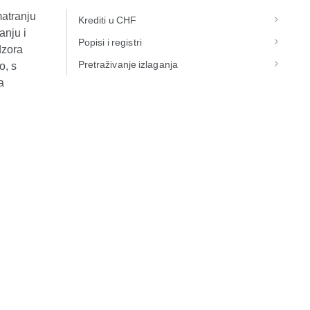
matranju
Krediti u CHF
anju i
Popisi i registri
dzora
Pretraživanje izlaganja
o, s
a