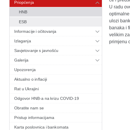
Priopćenja
U radu ov
HNB
optimalne
ulozi ban
ESB
banaka i f
Informacije i očitovanja
velikim z
Izlaganja
primjenu 
Savjetovanje s javnošću
Galerija
Upozorenja
Aktualno o inflaciji
Rat u Ukrajini
Odgovor HNB-a na krizu COVID-19
Obratite nam se
Pristup informacijama
Karta poslovnica i bankomata