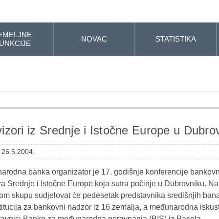
EMELJNE
NOVAC
STATISTIKA
UNKCIJE
izori iz Srednje i Istočne Europe u Dubro
 26.5.2004.
narodna banka organizator je 17. godišnje konferencije bankov
ra Srednje i Istočne Europe koja sutra počinje u Dubrovniku. Na
m skupu sudjelovat će pedesetak predstavnika središnjih banak
titucija za bankovni nadzor iz 16 zemalja, a međunarodna iskust
stavnici Banke za međunarodna poravnanja (BIS) iz Basela.