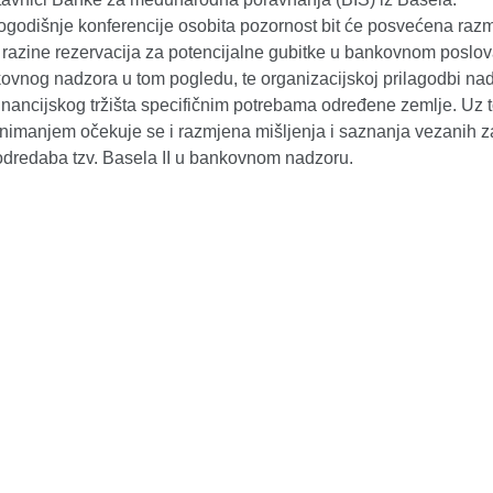
ogodišnje konferencije osobita pozornost bit će posvećena raz
 razine rezervacija za potencijalne gubitke u bankovnom poslov
kovnog nadzora u tom pogledu, te organizacijskoj prilagodbi na
inancijskog tržišta specifičnim potrebama određene zemlje. Uz t
animanjem očekuje se i razmjena mišljenja i saznanja vezanih z
odredaba tzv. Basela II u bankovnom nadzoru.