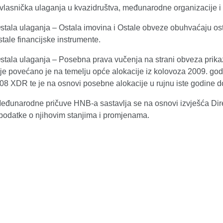
vlasnička ulaganja u kvazidruštva, međunarodne organizacije i 
stala ulaganja – Ostala imovina i Ostale obveze obuhvaćaju ost
ostale financijske instrumente.
Ostala ulaganja – Posebna prava vučenja na strani obveza prika
je povećano je na temelju opće alokacije iz kolovoza 2009. godi
08 XDR te je na osnovi posebne alokacije u rujnu iste godine d
Međunarodne pričuve HNB-a sastavlja se na osnovi izvješća Di
podatke o njihovim stanjima i promjenama.