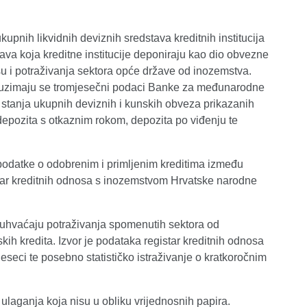
upnih likvidnih deviznih sredstava kreditnih institucija
va koja kreditne institucije deponiraju kao dio obvezne
 su i potraživanja sektora opće države od inozemstva.
tore uzimaju se tromjesečni podaci Banke za međunarodne
 stanja ukupnih deviznih i kunskih obveza prikazanih
depozita s otkaznim rokom, depozita po viđenju te
podatke o odobrenim i primljenim kreditima između
star kreditnih odnosa s inozemstvom Hrvatske narodne
obuhvaćaju potraživanja spomenutih sektora od
h kredita. Izvor je podataka registar kreditnih odnosa
eci te posebno statističko istraživanje o kratkoročnim
ulaganja koja nisu u obliku vrijednosnih papira.