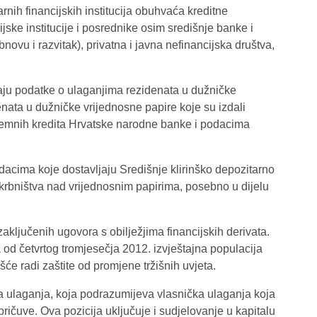
ih financijskih institucija obuhvaća kreditne
jske institucije i posrednike osim središnje banke i
novu i razvitak), privatna i javna nefinancijska društva,
aju podatke o ulaganjima rezidenata u dužničke
enata u dužničke vrijednosne papire koje su izdali
ozemnih kredita Hrvatske narodne banke i podacima
dacima koje dostavljaju Središnje klirinško depozitarno
e skrbništva nad vrijednosnim papirima, posebno u dijelu
aključenih ugovora s obilježjima financijskih derivata.
e, a od četvrtog tromjesečja 2012. izvještajna populacija
će radi zaštite od promjene tržišnih uvjeta.
a ulaganja, koja podrazumijeva vlasnička ulaganja koja
pričuve. Ova pozicija uključuje i sudjelovanje u kapitalu