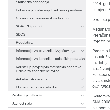
Statistička priopćenja
2014. god
primjene 
Pokazatelji poslovanja bankovnog sustava
Glavni makroekonomski indikatori
Izvori su
Statistički podaci
Međunarod
SDDS
Preračunav
izvještajn
Regulativa
Informacije za obveznike izvještavanja
Podaci o i
raspoloživ
Informacije za korisnike statističkih podataka
razdoblja 
Korištenje povjerljivih statističkih podataka
istraživan
HNB-a za znanstvene svrhe
koristeći 
Anketna istraživanja
u vlasništ
own funds
Eksperimentalne statistike
Analize i publikacije
Sektorska 
SNA 2008 
Javnost rada
platnom bi