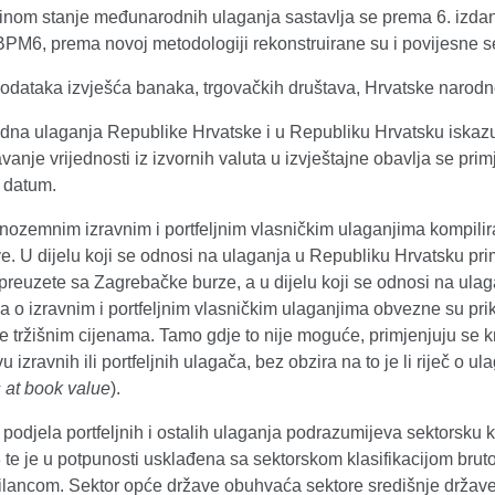
inom stanje međunarodnih ulaganja sastavlja se prema 6. izdanj
BPM6, prema novoj metodologiji rekonstruirane su i povijesne s
 podataka izvješća banaka, trgovačkih društava, Hrvatske narod
na ulaganja Republike Hrvatske i u Republiku Hrvatsku iskazu
anje vrijednosti iz izvornih valuta u izvještajne obavlja se p
i datum.
nozemnim izravnim i portfeljnim vlasničkim ulaganjima kompilira
e. U dijelu koji se odnosi na ulaganja u Republiku Hrvatsku prim
preuzete sa Zagrebačke burze, a u dijelu koji se odnosi na ulag
ja o izravnim i portfeljnim vlasničkim ulaganjima obvezne su prik
se tržišnim cijenama. Tamo gdje to nije moguće, primjenjuju se
vu izravnih ili portfeljnih ulagača, bez obzira na to je li riječ o
 at book value
).
podjela portfeljnih i ostalih ulaganja podrazumijeva sektorsku 
te je u potpunosti usklađena sa sektorskom klasifikacijom b
lancom. Sektor opće države obuhvaća sektore središnje države, 