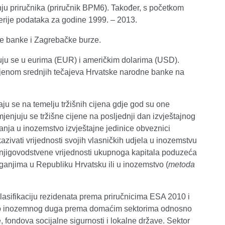
u priručnika (priručnik BPM6). Također, s početkom
erije podataka za godine 1999. – 2013.
ne banke i Zagrebačke burze.
ju se u eurima (EUR) i američkim dolarima (USD).
rimjenom srednjih tečajeva Hrvatske narodne banke na
ju se na temelju tržišnih cijena gdje god su one
jenjuju se tržišne cijene na posljednji dan izvještajnog
anja u inozemstvo izvještajne jedinice obveznici
azivati vrijednosti svojih vlasničkih udjela u inozemstvu
 knjigovodstvene vrijednosti ukupnoga kapitala poduzeća
 ulaganjima u Republiku Hrvatsku ili u inozemstvo (
metoda
klasifikaciju rezidenata prema priručnicima ESA 2010 i
ruto inozemnog duga prema domaćim sektorima odnosno
fondova socijalne sigurnosti i lokalne države. Sektor