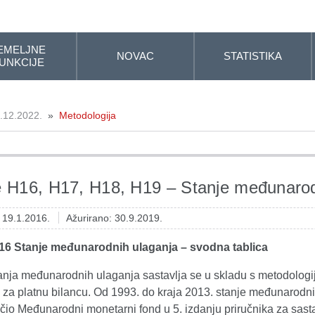
EMELJNE
NOVAC
STATISTIKA
UNKCIJE
.12.2022.
»
Metodologija
e H16, H17, H18, H19 – Stanje međunarod
: 19.1.2016.
Ažurirano: 30.9.2019.
16 Stanje međunarodnih ulaganja – svodna tablica
tanja međunarodnih ulaganja sastavlja se u skladu s metodolog
u za platnu bilancu. Od 1993. do kraja 2013. stanje međunarodni
čio Međunarodni monetarni fond u 5. izdanju priručnika za sasta