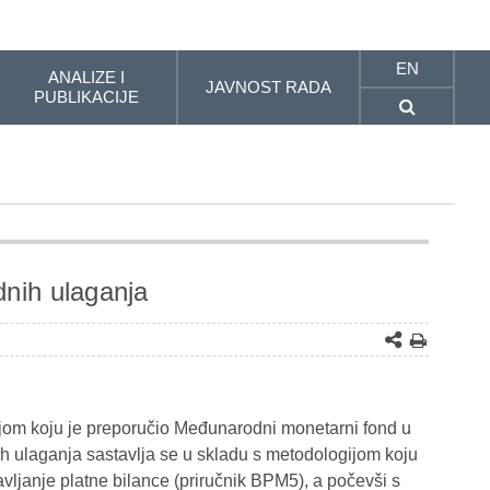
EN
ANALIZE I
JAVNOST RADA
PUBLIKACIJE
nih ulaganja
ijom koju je preporučio Međunarodni monetarni fond u
h ulaganja sastavlja se u skladu s metodologijom koju
vljanje platne bilance (priručnik BPM5), a počevši s