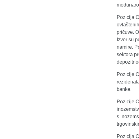
međunarod
Pozicija O
ovlašteni
pričuve. O
Izvor su p
namire. Po
sektora p
depozitnog
Pozicije 
rezidenat
banke.
Pozicije 
inozemstva
s inozems
trgovinski
Pozicija O