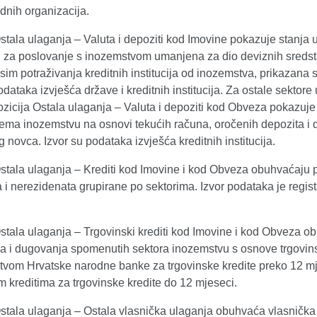
nih organizacija.
stala ulaganja – Valuta i depoziti kod Imovine pokazuje stanja uk
h za poslovanje s inozemstvom umanjena za dio deviznih sredsta
sim potraživanja kreditnih institucija od inozemstva, prikazana
odataka izvješća države i kreditnih institucija. Za ostale sek
zicija Ostala ulaganja – Valuta i depoziti kod Obveza pokazuje
rema inozemstvu na osnovi tekućih računa, oročenih depozita i 
 novca. Izvor su podataka izvješća kreditnih institucija.
Ostala ulaganja – Krediti kod Imovine i kod Obveza obuhvaćaju 
a i nerezidenata grupirane po sektorima. Izvor podataka je regi
Ostala ulaganja – Trgovinski krediti kod Imovine i kod Obveza 
 i dugovanja spomenutih sektora inozemstvu s osnove trgovinski
tvom Hrvatske narodne banke za trgovinske kredite preko 12 mjes
m kreditima za trgovinske kredite do 12 mjeseci.
stala ulaganja – Ostala vlasnička ulaganja obuhvaća vlasnička 