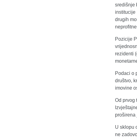
središnje
institucij
drugih mon
neprofitne
Pozicije 
vrijednosn
rezidenti
monetarne 
Podaci o p
društvo, k
imovine os
Od prvog t
Izvještajn
proširena 
U sklopu 
ne zadovol