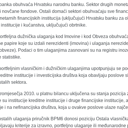
 banka obuhvaća Hrvatsku narodnu banku. Sektor drugih monetarn
e i novčane fondove. Ostali domaći sektori obuhvaćaju sve financi
etarnih financijskih institucija (uključujući Hrvatsku banku za ob
 institucije i kućanstva, uključujući obrtnike.
Portfeljna dužnička ulaganja kod Imovine i kod Obveza obuhvać
e papire koje su izdali nerezidenti (imovina) i ulaganja nerezid
 (obveze). Podaci o tim ulaganjima zasnovani su na registru in
statistike.
ortfeljnim vlasničkim i dužničkim ulaganjima upotpunjuju se po
reditne institucije i investicijska društva koja obavljaju poslov
talih sektora.
romjesečja 2010. u platnu bilancu uključena su stanja pozicija z
e su institucije kreditne institucije i druge financijske institucij
je i na nefinancijska društva, koja u ovakve poslove ulaze najčeš
ostalih ulaganja priručnik BPM6 donosi poziciju Ostala vlasničk
javaju kriterije za izravno, portfeljno ulaganje ili međunarodne 