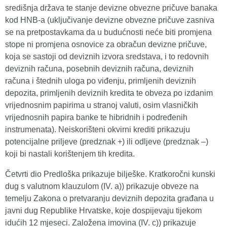
središnja država te stanje devizne obvezne pričuve banaka
kod HNB-a (uključivanje devizne obvezne pričuve zasniva
se na pretpostavkama da u budućnosti neće biti promjena
stope ni promjena osnovice za obračun devizne pričuve,
koja se sastoji od deviznih izvora sredstava, i to redovnih
deviznih računa, posebnih deviznih računa, deviznih
računa i štednih uloga po viđenju, primljenih deviznih
depozita, primljenih deviznih kredita te obveza po izdanim
vrijednosnim papirima u stranoj valuti, osim vlasničkih
vrijednosnih papira banke te hibridnih i podređenih
instrumenata). Neiskorišteni okvirni krediti prikazuju
potencijalne priljeve (predznak +) ili odljeve (predznak –)
koji bi nastali korištenjem tih kredita.
Četvrti dio Predloška prikazuje bilješke. Kratkoročni kunski
dug s valutnom klauzulom (IV. a)) prikazuje obveze na
temelju Zakona o pretvaranju deviznih depozita građana u
javni dug Republike Hrvatske, koje dospijevaju tijekom
idućih 12 mjeseci. Založena imovina (IV. c)) prikazuje