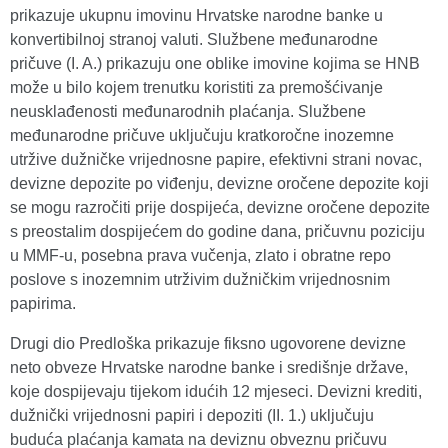
prikazuje ukupnu imovinu Hrvatske narodne banke u
konvertibilnoj stranoj valuti. Službene međunarodne
pričuve (I. A.) prikazuju one oblike imovine kojima se HNB
može u bilo kojem trenutku koristiti za premošćivanje
neusklađenosti međunarodnih plaćanja. Službene
međunarodne pričuve uključuju kratkoročne inozemne
utržive dužničke vrijednosne papire, efektivni strani novac,
devizne depozite po viđenju, devizne oročene depozite koji
se mogu razročiti prije dospijeća, devizne oročene depozite
s preostalim dospijećem do godine dana, pričuvnu poziciju
u MMF-u, posebna prava vučenja, zlato i obratne repo
poslove s inozemnim utrživim dužničkim vrijednosnim
papirima.
Drugi dio Predloška prikazuje fiksno ugovorene devizne
neto obveze Hrvatske narodne banke i središnje države,
koje dospijevaju tijekom idućih 12 mjeseci. Devizni krediti,
dužnički vrijednosni papiri i depoziti (II. 1.) uključuju
buduća plaćanja kamata na deviznu obveznu pričuvu