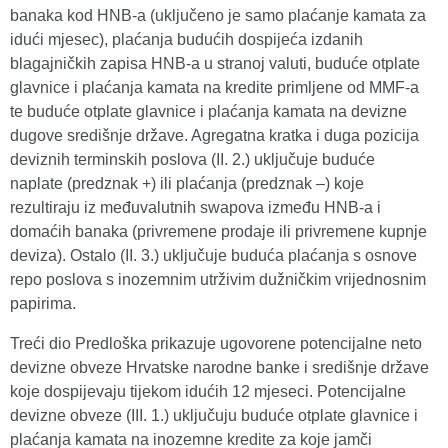
banaka kod HNB-a (uključeno je samo plaćanje kamata za
idući mjesec), plaćanja budućih dospijeća izdanih
blagajničkih zapisa HNB-a u stranoj valuti, buduće otplate
glavnice i plaćanja kamata na kredite primljene od MMF-a
te buduće otplate glavnice i plaćanja kamata na devizne
dugove središnje države. Agregatna kratka i duga pozicija
deviznih terminskih poslova (II. 2.) uključuje buduće
naplate (predznak +) ili plaćanja (predznak –) koje
rezultiraju iz međuvalutnih swapova između HNB-a i
domaćih banaka (privremene prodaje ili privremene kupnje
deviza). Ostalo (II. 3.) uključuje buduća plaćanja s osnove
repo poslova s inozemnim utrživim dužničkim vrijednosnim
papirima.
Treći dio Predloška prikazuje ugovorene potencijalne neto
devizne obveze Hrvatske narodne banke i središnje države
koje dospijevaju tijekom idućih 12 mjeseci. Potencijalne
devizne obveze (III. 1.) uključuju buduće otplate glavnice i
plaćanja kamata na inozemne kredite za koje jamči