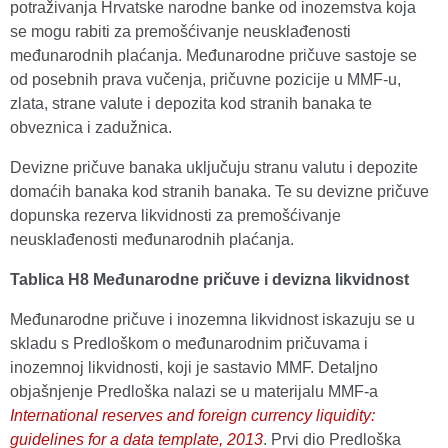
potraživanja Hrvatske narodne banke od inozemstva koja
se mogu rabiti za premošćivanje neusklađenosti
međunarodnih plaćanja. Međunarodne pričuve sastoje se
od posebnih prava vučenja, pričuvne pozicije u MMF-u,
zlata, strane valute i depozita kod stranih banaka te
obveznica i zadužnica.
Devizne pričuve banaka uključuju stranu valutu i depozite
domaćih banaka kod stranih banaka. Te su devizne pričuve
dopunska rezerva likvidnosti za premošćivanje
neusklađenosti međunarodnih plaćanja.
Tablica H8 Međunarodne pričuve i devizna likvidnost
Međunarodne pričuve i inozemna likvidnost iskazuju se u
skladu s Predloškom o međunarodnim pričuvama i
inozemnoj likvidnosti, koji je sastavio MMF. Detaljno
objašnjenje Predloška nalazi se u materijalu MMF-a
International reserves and foreign currency liquidity:
guidelines for a data template, 2013
. Prvi dio Predloška