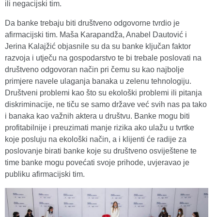
ili negacijski tim.
Da banke trebaju biti društveno odgovorne tvrdio je
afirmacijski tim. Maša Karapandža, Anabel Dautović i
Jerina Kalajžić objasnile su da su banke ključan faktor
razvoja i utječu na gospodarstvo te bi trebale poslovati na
društveno odgovoran način pri čemu su kao najbolje
primjere navele ulaganja banaka u zelenu tehnologiju.
Društveni problemi kao što su ekološki problemi ili pitanja
diskriminacije, ne tiču se samo države već svih nas pa tako
i banaka kao važnih aktera u društvu. Banke mogu biti
profitabilnije i preuzimati manje rizika ako ulažu u tvrtke
koje posluju na ekološki način, a i klijenti će radije za
poslovanje birati banke koje su društveno osviještene te
time banke mogu povećati svoje prihode, uvjeravao je
publiku afirmacijski tim.