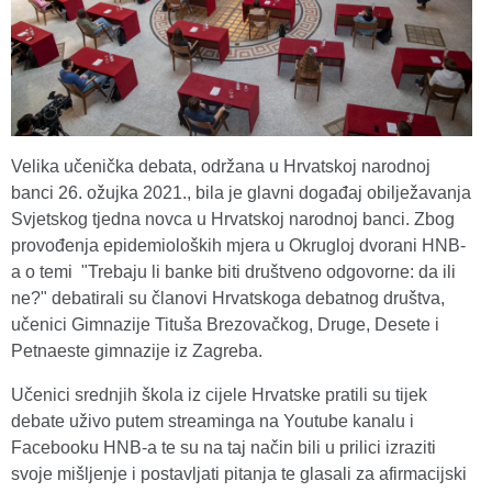
Velika učenička debata, održana u Hrvatskoj narodnoj
banci 26. ožujka 2021., bila je glavni događaj obilježavanja
Svjetskog tjedna novca u Hrvatskoj narodnoj banci. Zbog
provođenja epidemioloških mjera u Okrugloj dvorani HNB-
a o temi "Trebaju li banke biti društveno odgovorne: da ili
ne?" debatirali su članovi Hrvatskoga debatnog društva,
učenici Gimnazije Tituša Brezovačkog, Druge, Desete i
Petnaeste gimnazije iz Zagreba.
Učenici srednjih škola iz cijele Hrvatske pratili su tijek
debate uživo putem streaminga na Youtube kanalu i
Facebooku HNB-a te su na taj način bili u prilici izraziti
svoje mišljenje i postavljati pitanja te glasali za afirmacijski