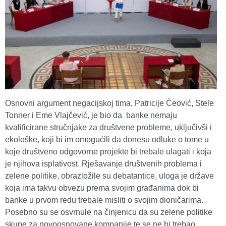
Osnovni argument negacijskoj tima, Patricije Čeović, Stele
Tonner i Eme Vlajčević, je bio da banke nemaju
kvalificirane stručnjake za društvene probleme, uključivši i
ekološke, koji bi im omogućili da donesu odluke o tome u
koje društveno odgovorne projekte bi trebale ulagati i koja
je njihova isplativost. Rješavanje društvenih problema i
zelene politike, obrazložile su debatantice, uloga je države
koja ima takvu obvezu prema svojim građanima dok bi
banke u prvom redu trebale misliti o svojim dioničarima.
Posebno su se osvrnule na činjenicu da su zelene politike
skupe za novoosnovane kompanije te se ne bi trebao