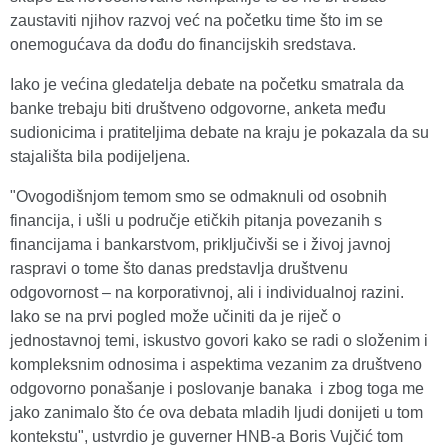
zaustaviti njihov razvoj već na početku time što im se
onemogućava da dođu do financijskih sredstava.
Iako je većina gledatelja debate na početku smatrala da
banke trebaju biti društveno odgovorne, anketa među
sudionicima i pratiteljima debate na kraju je pokazala da su
stajališta bila podijeljena.
"Ovogodišnjom temom smo se odmaknuli od osobnih
financija, i ušli u područje etičkih pitanja povezanih s
financijama i bankarstvom, priključivši se i živoj javnoj
raspravi o tome što danas predstavlja društvenu
odgovornost – na korporativnoj, ali i individualnoj razini.
Iako se na prvi pogled može učiniti da je riječ o
jednostavnoj temi, iskustvo govori kako se radi o složenim i
kompleksnim odnosima i aspektima vezanim za društveno
odgovorno ponašanje i poslovanje banaka i zbog toga me
jako zanimalo što će ova debata mladih ljudi donijeti u tom
kontekstu", ustvrdio je guverner HNB-a Boris Vujčić tom