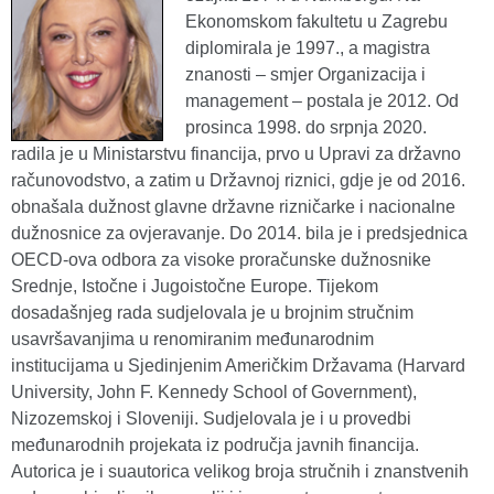
Ekonomskom fakultetu u Zagrebu
diplomirala je 1997., a magistra
znanosti – smjer Organizacija i
management – postala je 2012. Od
prosinca 1998. do srpnja 2020.
radila je u Ministarstvu financija, prvo u Upravi za državno
računovodstvo, a zatim u Državnoj riznici, gdje je od 2016.
obnašala dužnost glavne državne rizničarke i nacionalne
dužnosnice za ovjeravanje. Do 2014. bila je i predsjednica
OECD-ova odbora za visoke proračunske dužnosnike
Srednje, Istočne i Jugoistočne Europe. Tijekom
dosadašnjeg rada sudjelovala je u brojnim stručnim
usavršavanjima u renomiranim međunarodnim
institucijama u Sjedinjenim Američkim Državama (Harvard
University, John F. Kennedy School of Government),
Nizozemskoj i Sloveniji. Sudjelovala je i u provedbi
međunarodnih projekata iz područja javnih financija.
Autorica je i suautorica velikog broja stručnih i znanstvenih