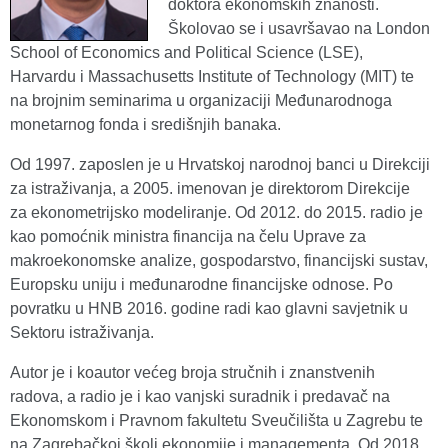
doktora ekonomskih znanosti.
Školovao se i usavršavao na London
School of Economics and Political Science (LSE),
Harvardu i Massachusetts Institute of Technology (MIT) te
na brojnim seminarima u organizaciji Međunarodnoga
monetarnog fonda i središnjih banaka.
Od 1997. zaposlen je u Hrvatskoj narodnoj banci u Direkciji
za istraživanja, a 2005. imenovan je direktorom Direkcije
za ekonometrijsko modeliranje. Od 2012. do 2015. radio je
kao pomoćnik ministra financija na čelu Uprave za
makroekonomske analize, gospodarstvo, financijski sustav,
Europsku uniju i međunarodne financijske odnose. Po
povratku u HNB 2016. godine radi kao glavni savjetnik u
Sektoru istraživanja.
Autor je i koautor većeg broja stručnih i znanstvenih
radova, a radio je i kao vanjski suradnik i predavač na
Ekonomskom i Pravnom fakultetu Sveučilišta u Zagrebu te
na Zagrebačkoj školi ekonomije i managementa. Od 2018.