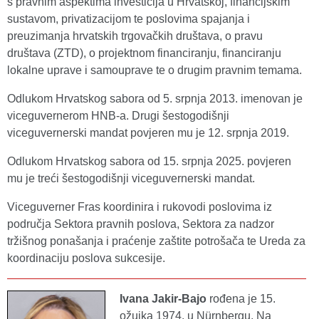
s pravnim aspektima investicija u Hrvatskoj, financijskim
sustavom, privatizacijom te poslovima spajanja i
preuzimanja hrvatskih trgovačkih društava, o pravu
društava (ZTD), o projektnom financiranju, financiranju
lokalne uprave i samouprave te o drugim pravnim temama.
Odlukom Hrvatskog sabora od 5. srpnja 2013. imenovan je
viceguvernerom HNB-a. Drugi šestogodišnji
viceguvernerski mandat povjeren mu je 12. srpnja 2019.
Odlukom Hrvatskog sabora od 15. srpnja 2025. povjeren
mu je treći šestogodišnji viceguvernerski mandat.
Viceguverner Fras koordinira i rukovodi poslovima iz
područja Sektora pravnih poslova, Sektora za nadzor
tržišnog ponašanja i praćenje zaštite potrošača te Ureda za
koordinaciju poslova sukcesije.
Ivana Jakir-Bajo
rođena je 15.
ožujka 1974. u Nürnbergu. Na