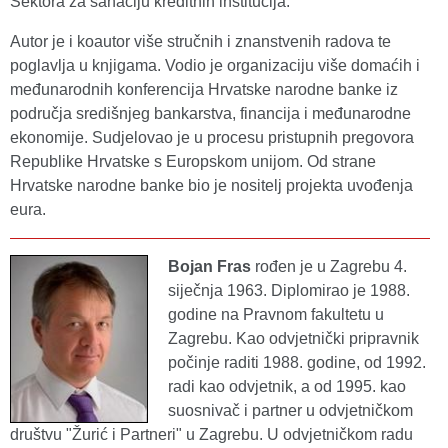
Sektora za sanaciju kreditnih institucija.
Autor je i koautor više stručnih i znanstvenih radova te
poglavlja u knjigama. Vodio je organizaciju više domaćih i
međunarodnih konferencija Hrvatske narodne banke iz
područja središnjeg bankarstva, financija i međunarodne
ekonomije. Sudjelovao je u procesu pristupnih pregovora
Republike Hrvatske s Europskom unijom. Od strane
Hrvatske narodne banke bio je nositelj projekta uvođenja
eura.
Bojan Fras
rođen je u Zagrebu 4.
siječnja 1963. Diplomirao je 1988.
godine na Pravnom fakultetu u
Zagrebu. Kao odvjetnički pripravnik
počinje raditi 1988. godine, od 1992.
radi kao odvjetnik, a od 1995. kao
suosnivač i partner u odvjetničkom
društvu "Žurić i Partneri" u Zagrebu. U odvjetničkom radu