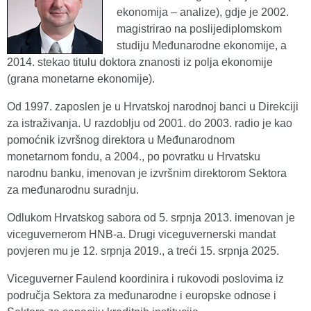
ekonomija – analize), gdje je 2002.
magistrirao na poslijediplomskom
studiju Međunarodne ekonomije, a
2014. stekao titulu doktora znanosti iz polja ekonomije
(grana monetarne ekonomije).
Od 1997. zaposlen je u Hrvatskoj narodnoj banci u Direkciji
za istraživanja. U razdoblju od 2001. do 2003. radio je kao
pomoćnik izvršnog direktora u Međunarodnom
monetarnom fondu, a 2004., po povratku u Hrvatsku
narodnu banku, imenovan je izvršnim direktorom Sektora
za međunarodnu suradnju.
Odlukom Hrvatskog sabora od 5. srpnja 2013. imenovan je
viceguvernerom HNB-a. Drugi viceguvernerski mandat
povjeren mu je 12. srpnja 2019., a treći 15. srpnja 2025.
Viceguverner Faulend koordinira i rukovodi poslovima iz
područja Sektora za međunarodne i europske odnose i