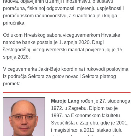
radova, objavljenih u zemlji i inozemstvu, o sustavu
proračuna, fiskalnoj odgovornosti, mjerenju uspješnosti i
proračunskom računovodstvu, a suautorica je i knjiga i
priručnika.
Odlukom Hrvatskog sabora viceguvernerkom Hrvatske
narodne banke postala je 1. srpnja 2020. Drugi
šestogodišnji viceguvernerski mandat povjeren joj je 15.
srpnja 2026.
Viceguvernerka Jakir-Bajo koordinira i rukovodi poslovima
iz područja Sektora za gotov novac i Sektora platnog
prometa.
Maroje Lang
rođen je 27. studenoga
1972. u Zagrebu. Diplomirao je
1997. na Ekonomskom fakultetu
Sveučilišta u Zagrebu, gdje je 2001.
i magistrirao, a 2011. stekao titulu