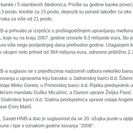
3 banke i 5 stambenih štedionica. Prošle su godine banke poveć
13 posto, kredite za 15 posto, depoziti su porasli također za oko
naka za više od 21 posto.
B-a prihvatio je izvješće o prošlogodišnjem upravljanju međun
 koje su na kraju 2007. godine iznosile 9,3 milijarde eura, što j
eura više nego posljednjeg dana prethodne godine. Ulaganjem ti
e ukupni neto prihod od 364 milijuna eura, odnosno približno 2,7
B-a suglasio se s prijedlozima nadzornih odbora nekoliko bana
ovanja u upravama triju banaka: u Jadranskoj banci d.d. Šibeni
taje Mirko Goreta, u Primorskoj banci d.d. Rijeka predsjednik u
edećem mandatu Duško Miculinić, a članovi uprave Željka Pavić 
 Slatinskoj banci d.d. Slatina predsjednica uprave ostaje Angeli
ave Elvis Mališ.
, Savjet HNB-a dao je suglasnost da se 20. ožujka puste u optj
kune i lipe s oznakom godine kovanja "2008".