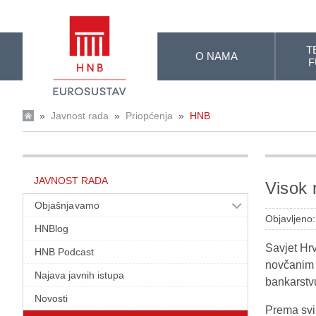
Skip to Main Content
T
O NAMA
F
»
Javnost rada
»
Priopćenja
»
HNB
JAVNOST RADA
Visok 
Objašnjavamo
Objavljeno:
HNBlog
Savjet Hr
HNB Podcast
novčanim k
Najava javnih istupa
bankarstv
Novosti
Prema svi