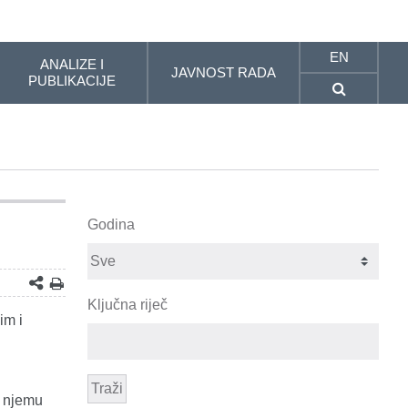
EN
ANALIZE I
JAVNOST RADA
PUBLIKACIJE
Godina
Ključna riječ
im i
Traži
U njemu