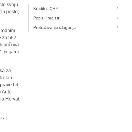
ale svoju
Krediti u CHF
 15 posto,
Popisi i registri
Pretraživanje izlaganja
arodnim
e za 582
h pričuva
 milijardi
ka za
k član
prave bit
i Anto
na Horvat,
ecaj