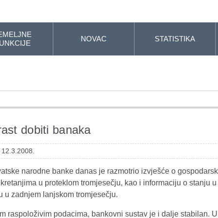
EMELJNE
NOVAC
STATISTIKA
UNKCIJE
rast dobiti banaka
 12.3.2008.
vatske narodne banke danas je razmotrio izvješće o gospodarsk
retanjima u proteklom tromjesečju, kao i informaciju o stanju u
u u zadnjem lanjskom tromjesečju.
m raspoloživim podacima, bankovni sustav je i dalje stabilan. 