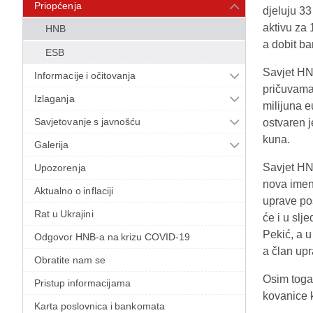
Priopćenja
djeluju 3
aktivu za 
HNB
a dobit ba
ESB
Savjet HN
Informacije i očitovanja
pričuvama,
Izlaganja
milijuna 
Savjetovanje s javnošću
ostvaren j
kuna.
Galerija
Savjet HN
Upozorenja
nova imen
Aktualno o inflaciji
uprave pos
Rat u Ukrajini
će i u slj
Pekić, a u
Odgovor HNB-a na krizu COVID-19
a član upr
Obratite nam se
Osim toga
Pristup informacijama
kovanice 
Karta poslovnica i bankomata