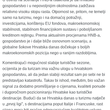
gospodarstvo i u nepovoljnijim okolnostima zadržava
relativno visoku stopu rasta. Otpornost se, pritom, ne temelji
samo na turizmu, nego i na domaćoj potražnji,
investicijama, korištenju EU fondova, makroekonomskoj
stabilnosti, stabilnom financijskom sustavu i poboljšanom
kreditnom rejtingu. Prema aktualnim procjenama HNB-a,
gospodarstvo je i dalje bliže osnovnom scenariju, a
globalne šokove Hrvatska danas dočekuje s boljih
makroekonomskih pozicija nego u ranijim razdobljima.
Komentirajući mogućnost slabije turističke sezone,
ocijenila je da turizam ima važnu ulogu u hrvatskom
gospodarstvu, ali da jedan slabiji rezultat sam po sebi ne bi
predstavljao katastrofu. Takav bi ishod, međutim, bio važan
signal za dodatno promišljanje o cijenama, kvaliteti ponude
i dugoročnom pozicioniranju Hrvatske kao turističke
destinacije. Budući da se Hrvatska danas u turizmu natječe
u „prvoj ligi”, s destinacijama poput Italije i Francuske, rast
cijena mora biti praćen odgovarajućom kvalitetom usluge,