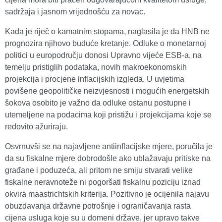
sadržaja i jasnom vrijednošću za novac.
Kada je riječ o kamatnim stopama, naglasila je da HNB ne
prognozira njihovo buduće kretanje. Odluke o monetarnoj
politici u europodručju donosi Upravno vijeće ESB-a, na
temelju pristiglih podataka, novih makroekonomskih
projekcija i procjene inflacijskih izgleda. U uvjetima
povišene geopolitičke neizvjesnosti i mogućih energetskih
šokova osobito je važno da odluke ostanu postupne i
utemeljene na podacima koji pristižu i projekcijama koje se
redovito ažuriraju.
Osvrnuvši se na najavljene antiinflacijske mjere, poručila je
da su fiskalne mjere dobrodošle ako ublažavaju pritiske na
građane i poduzeća, ali pritom ne smiju stvarati velike
fiskalne neravnoteže ni pogoršati fiskalnu poziciju iznad
okvira maastrichtskih kriterija. Pozitivno je ocijenila najavu
obuzdavanja državne potrošnje i ograničavanja rasta
cijena usluga koje su u domeni države, jer upravo takve