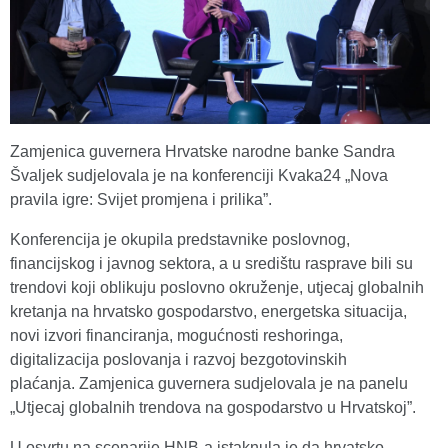
Zamjenica guvernera Hrvatske narodne banke Sandra
Švaljek sudjelovala je na konferenciji Kvaka24 „Nova
pravila igre: Svijet promjena i prilika”.
Konferencija je okupila predstavnike poslovnog,
financijskog i javnog sektora, a u središtu rasprave bili su
trendovi koji oblikuju poslovno okruženje, utjecaj globalnih
kretanja na hrvatsko gospodarstvo, energetska situacija,
novi izvori financiranja, mogućnosti reshoringa,
digitalizacija poslovanja i razvoj bezgotovinskih
plaćanja. Zamjenica guvernera sudjelovala je na panelu
„Utjecaj globalnih trendova na gospodarstvo u Hrvatskoj”.
U osvrtu na scenarije HNB-a istaknula je da hrvatsko