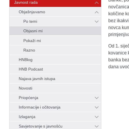
Javnost rada
novčanica 
Objašnjavamo
količine 
bez ikakv
Po temi
novca kun
Objasni mi
primjenjiv
Pokaži mi
Od 1. sije
Razno
kovanice 
HNBlog
banka bez
dana uvođ
HNB Podcast
Najava javnih istupa
Novosti
Priopćenja
Informacije i očitovanja
Izlaganja
Savjetovanje s javnošću