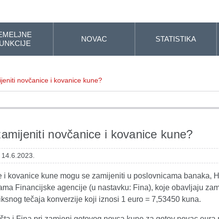
EMELJNE
NOVAC
STATISTIKA
UNKCIJE
jeniti novčanice i kovanice kune?
amijeniti novčanice i kovanice kune?
 14.6.2023.
 i kovanice kune mogu se zamijeniti u poslovnicama banaka, HP-
ama Financijske agencije (u nastavku: Fina), koje obavljaju z
iksnog tečaja konverzije koji iznosi 1 euro = 7,53450 kuna.
šta i Fina pri zamjeni gotovog novca kune za gotov novac eura