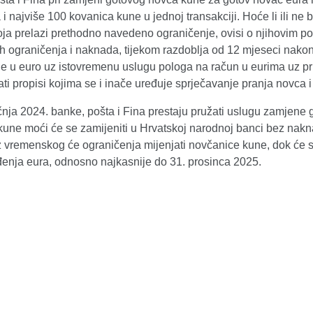
i najviše 100 kovanica kune u jednoj transakciji. Hoće li ili ne
koja prelazi prethodno navedeno ograničenje, ovisi o njihovim 
ih ograničenja i naknada, tijekom razdoblja od 12 mjeseci nak
e u euro uz istovremenu uslugu pologa na račun u eurima uz pri
ati propisi kojima se i inače uređuje sprječavanje pranja novca i
čnja 2024. banke, pošta i Fina prestaju pružati uslugu zamjene
kune moći će se zamijeniti u Hrvatskoj narodnoj banci bez nakna
 vremenskog će ograničenja mijenjati novčanice kune, dok će se
enja eura, odnosno najkasnije do 31. prosinca 2025.