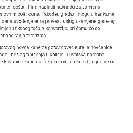
 banke, pošta i Fina naplatiti naknadu za zamjenu
poslovnim politikama. Također, građani mogu u bankama,
on dana uvođenja eura provesti uslugu zamjene gotovog
mjenu fiksnog tečaja konverzije, pri čemu će se
 financiranja terorizma.
 gotovog novca kune za gotov novac eura, a novčanice i
de i bez ograničenja u količini. Hrvatska narodna
 kovanice kune moći zamijeniti u roku od tri godine od