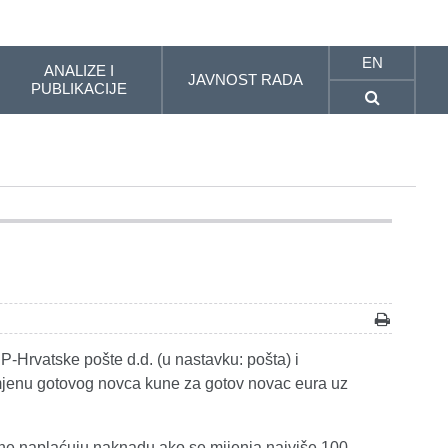
EN
ANALIZE I
JAVNOST RADA
PUBLIKACIJE
Hrvatske pošte d.d. (u nastavku: pošta) i
amjenu gotovog novca kune za gotov novac eura uz
 ne naplaćuju naknadu ako se mijenja najviše 100