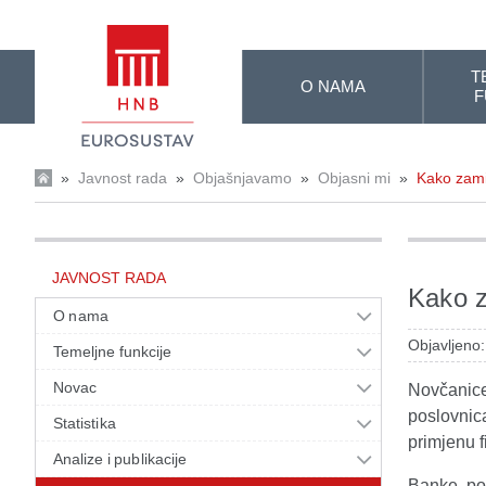
Skip to Main Content
T
O NAMA
F
»
Javnost rada
»
Objašnjavamo
»
Objasni mi
»
Kako zami
JAVNOST RADA
Kako z
O nama
Objavljeno:
Temeljne funkcije
Novac
Novčanice
poslovnic
Statistika
primjenu f
Analize i publikacije
Banke, po