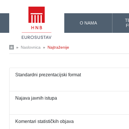
Skip to Main Content
T
O NAMA
F
»
Naslovnica
»
Najtraženije
Standardni prezentacijski format
Najava javnih istupa
Komentari statističkih objava