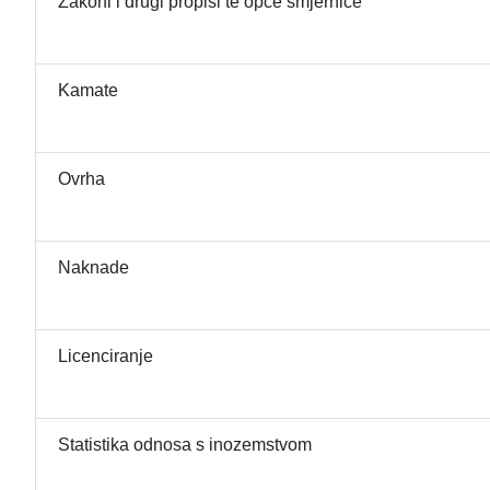
Zakoni i drugi propisi te opće smjernice
Kamate
Ovrha
Naknade
Licenciranje
Statistika odnosa s inozemstvom