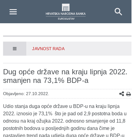
Skip to Main Content
JAVNOST RADA
Dug opće države na kraju lipnja 2022.
smanjen na 73,1% BDP-a
Objavljeno: 27.10.2022.
Udio stanja duga opće države u BDP-u na kraju lipnja
2022. iznosio je 73,1% što je pad od 2,9 postotna boda u
odnosu na kraj ožujka 2022. odnosno smanjenje od 11,8
postotnih bodova u posljednjih godinu dana čime je
nastavljen trend pada udjela duga opće države u BDP-u