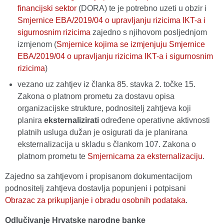
financijski sektor
(DORA) te je potrebno uzeti u obzir i
Smjernice EBA/2019/04 o upravljanju rizicima IKT-a i
sigurnosnim rizicima
zajedno s njihovom posljednjom
izmjenom (
Smjernice kojima se izmjenjuju Smjernice
EBA/2019/04 o upravljanju rizicima IKT-a i sigurnosnim
rizicima
)
vezano uz zahtjev iz članka 85. stavka 2. točke 15.
Zakona o platnom prometu za dostavu opisa
organizacijske strukture, podnositelj zahtjeva koji
planira
eksternalizirati
određene operativne aktivnosti
platnih usluga dužan je osigurati da je planirana
eksternalizacija u skladu s člankom 107. Zakona o
platnom prometu te
Smjernicama za eksternalizaciju
.
Zajedno sa zahtjevom i propisanom dokumentacijom
podnositelj zahtjeva dostavlja popunjeni i potpisani
Obrazac za prikupljanje i obradu osobnih podataka
.
Odlučivanje Hrvatske narodne banke