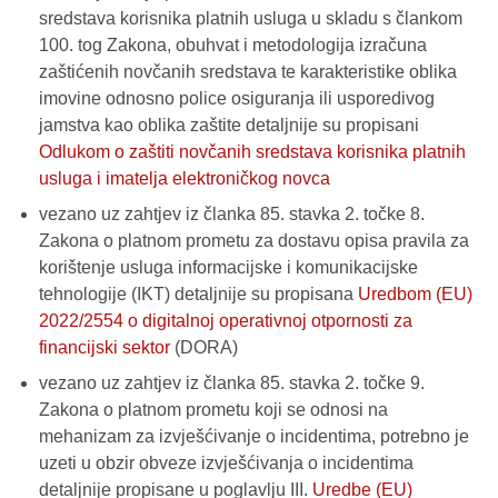
sredstava korisnika platnih usluga u skladu s člankom
100. tog Zakona, obuhvat i metodologija izračuna
zaštićenih novčanih sredstava te karakteristike oblika
imovine odnosno police osiguranja ili usporedivog
jamstva kao oblika zaštite detaljnije su propisani
Odlukom o zaštiti novčanih sredstava korisnika platnih
usluga i imatelja elektroničkog novca
vezano uz zahtjev iz članka 85. stavka 2. točke 8.
Zakona o platnom prometu za dostavu opisa pravila za
korištenje usluga informacijske i komunikacijske
tehnologije (IKT) detaljnije su propisana
Uredbom (EU)
2022/2554 o digitalnoj operativnoj otpornosti za
financijski sektor
(DORA)
vezano uz zahtjev iz članka 85. stavka 2. točke 9.
Zakona o platnom prometu koji se odnosi na
mehanizam za izvješćivanje o incidentima, potrebno je
uzeti u obzir obveze izvješćivanja o incidentima
detaljnije propisane u poglavlju III.
Uredbe (EU)