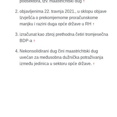
podsektora, tzv. maastrichtski dug
↑
objavljenima 22. travnja 2021., u sklopu objave
Izvješća o prekomjernome proračunskome
manjku i razini duga opće države u RH
↑
izračunat kao zbroj prethodna četiri tromjesečna
BDP-a
↑
Nekonsolidirani dug čini maastrichtski dug
uvećan za međusobna dužnička potraživanja
između jedinica u sektoru opće države.
↑