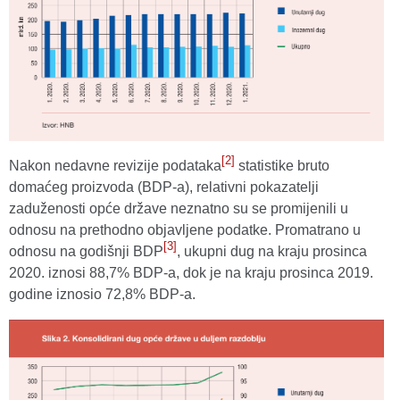
[2]
Nakon nedavne revizije podataka
statistike bruto
domaćeg proizvoda (BDP-a), relativni pokazatelji
zaduženosti opće države neznatno su se promijenili u
odnosu na prethodno objavljene podatke. Promatrano u
[3]
odnosu na godišnji BDP
, ukupni dug na kraju prosinca
2020. iznosi 88,7% BDP-a, dok je na kraju prosinca 2019.
godine iznosio 72,8% BDP-a.