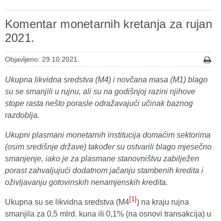
Komentar monetarnih kretanja za rujan
2021.
Objavljeno: 29.10.2021.
Ukupna likvidna sredstva (M4) i novčana masa (M1) blago
su se smanjili u rujnu, ali su na godišnjoj razini njihove
stope rasta nešto porasle odražavajući učinak baznog
razdoblja.
Ukupni plasmani monetarnih institucija domaćim sektorima
(osim središnje države) također su ostvarili blago mjesečno
smanjenje, iako je za plasmane stanovništvu zabilježen
porast zahvaljujući dodatnom jačanju stambenih kredita i
oživljavanju gotovinskih nenamjenskih kredita.
[1]
Ukupna su se likvidna sredstva (M4
) na kraju rujna
smanjila za 0,5 mlrd. kuna ili 0,1% (na osnovi transakcija) u