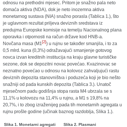
odnosu na prethodni mjesec. Pritom je snažno pala neto
domaća aktiva (NDA), dok je neto inozemna aktiva
monetarnog sustava (NIA) snažno porasla (Tablica 1.), što
je uglavnom rezultat priljeva deviznih sredstava iz
predujma Europske komisije na temelju Nacionalnog plana
oporavka i otpornosti na račun države kod HNB-a.
[2]
Novčana masa (M1
) u rujnu se također smanjila, i to za
0,5 mlrd. kuna (0,3%) odražavajući smanjenje gotovog
novca izvan kreditnih institucija na kraju glavne turističke
sezone, dok se depozitni novac povećao. Kvazinovac se
neznatno povećao u odnosu na kolovoz zahvaljujući rastu
deviznih depozita stanovništva i poduzeća koji je bio nešto
snažniji od pada kunskih depozita (Tablica 3.). Unatoč
mjesečnom padu godišnja stopa rasta M4 ubrzala se s
11,1% u kolovozu na 11,4% u rujnu, a M1 s 19,8% na
20,7%, i to zbog izraženijeg pada tih monetarnih agregata u
rujnu prošle godine (učinak baznog razdoblja, Slika 1.).
Slika 1. Monetarni agregati
Slika 2. Plasmani