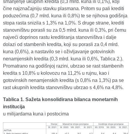
smanjenje ukupnih kredita (0,3 mlrd. kuna ili 0,1%), koji
čine najznačajniju stavku plasmana. Pritom su pali krediti
poduzećima (0,7 mlrd. kuna ili 0,8%) te se njihova godišnja
stopa rasta snizila s 1,3% na 1,0%. S druge strane, krediti
stanovništvu porasli su za 0,5 mlrd. kuna ili 0,3%, pri čemu
najveći doprinos rastu kreditiranja stanovništva i dalje
dolazi od stambenih kredita, koji su porasli za 0,4 mlrd.
kuna (0,6%), a nastavilo se i oživljavanje gotovinskih
nenamjenskih kredita (0,3 mlrd. kuna ili 0,6%, Tablica 2.).
Promatrano na godišnjoj razini, ubrzao se rast stambenih
kredita s 10,8% u kolovozu na 11,2% u rujnu, kao i
gotovinskih nenamjenskih kredita (s 0,8% na 1,3%) pa se
rast ukupnih kredita stanovništvu ubrzao s 4,6% na 4,8%.
Tablica 1. Sažeta konsolidirana bilanca monetarnih
institucija
u milijardama kuna i postocima