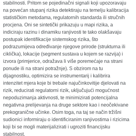
stabilnosti. Pritom se pojedinačni signali koji upozoravaju
na povećan stupanj rizika detektiraju na temelju kalibracija
statističkim metodama, regulatornih standarda ili stručnih
procjena. Oni se sintetički prikazuju u mapi rizika, a
indiciraju razinu i dinamiku ranjivosti te tako olakšavaju
postupak identifikacije sistemskog rizika, što
podrazumijeva određivanje njegove prirode (strukturna ili
ciklička), lokacije (segment sustava u kojem se razvija) i
izvora (primjerice, odražava li više poremećaje na strani
ponude ili na strani potražnje). S obzirom na tu
dijagnostiku, optimizira se instrumentarij i kalibrira
intenzitet mjera koje bi trebale najučinkovitije djelovati na
rizik, reducirati regulatorni rizik, uključujući mogućnost
nepoduzimanja aktivnosti, te minimizirati potencijalna
negativna prelijevanja na druge sektore kao i neočekivane
prekogranične učinke. Osim toga, na taj se način tržišni
sudionici informiraju o identificiranim ranjivostima i rizicima
koji bi se mogli materijalizirati i ugroziti financijsku
stabilnost.