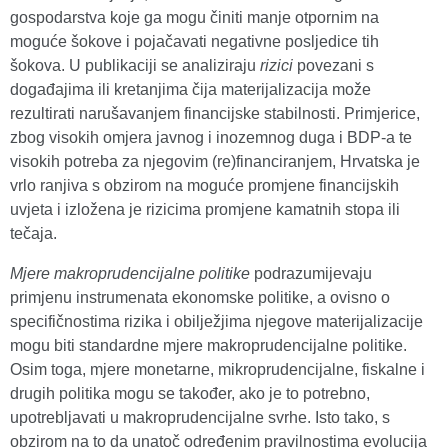
gospodarstva koje ga mogu činiti manje otpornim na
moguće šokove i pojačavati negativne posljedice tih
šokova. U publikaciji se analiziraju
rizici
povezani s
događajima ili kretanjima čija materijalizacija može
rezultirati narušavanjem financijske stabilnosti. Primjerice,
zbog visokih omjera javnog i inozemnog duga i BDP-a te
visokih potreba za njegovim (re)financiranjem, Hrvatska je
vrlo ranjiva s obzirom na moguće promjene financijskih
uvjeta i izložena je rizicima promjene kamatnih stopa ili
tečaja.
Mjere makroprudencijalne politike
podrazumijevaju
primjenu instrumenata ekonomske politike, a ovisno o
specifičnostima rizika i obilježjima njegove materijalizacije
mogu biti standardne mjere makroprudencijalne politike.
Osim toga, mjere monetarne, mikroprudencijalne, fiskalne i
drugih politika mogu se također, ako je to potrebno,
upotrebljavati u makroprudencijalne svrhe. Isto tako, s
obzirom na to da unatoč određenim pravilnostima evolucija