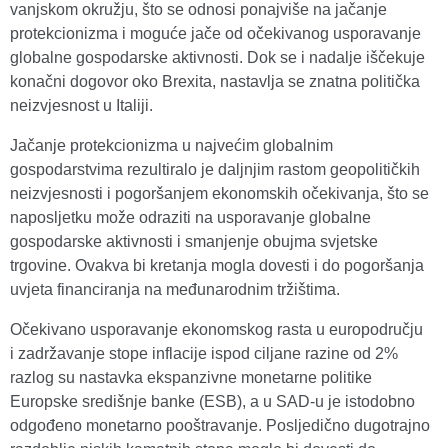
vanjskom okružju, što se odnosi ponajviše na jačanje
protekcionizma i moguće jače od očekivanog usporavanje
globalne gospodarske aktivnosti. Dok se i nadalje iščekuje
konačni dogovor oko Brexita, nastavlja se znatna politička
neizvjesnost u Italiji.
Jačanje protekcionizma u najvećim globalnim
gospodarstvima rezultiralo je daljnjim rastom geopolitičkih
neizvjesnosti i pogoršanjem ekonomskih očekivanja, što se
naposljetku može odraziti na usporavanje globalne
gospodarske aktivnosti i smanjenje obujma svjetske
trgovine. Ovakva bi kretanja mogla dovesti i do pogoršanja
uvjeta financiranja na međunarodnim tržištima.
Očekivano usporavanje ekonomskog rasta u europodručju
i zadržavanje stope inflacije ispod ciljane razine od 2%
razlog su nastavka ekspanzivne monetarne politike
Europske središnje banke (ESB), a u SAD-u je istodobno
odgođeno monetarno pooštravanje. Posljedično dugotrajno