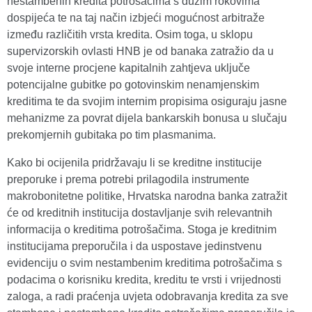
nestambenih kredita potrošačima s dužim rokovima
dospijeća te na taj način izbjeći mogućnost arbitraže
između različitih vrsta kredita. Osim toga, u sklopu
supervizorskih ovlasti HNB je od banaka zatražio da u
svoje interne procjene kapitalnih zahtjeva uključe
potencijalne gubitke po gotovinskim nenamjenskim
kreditima te da svojim internim propisima osiguraju jasne
mehanizme za povrat dijela bankarskih bonusa u slučaju
prekomjernih gubitaka po tim plasmanima.
Kako bi ocijenila pridržavaju li se kreditne institucije
preporuke i prema potrebi prilagodila instrumente
makrobonitetne politike, Hrvatska narodna banka zatražit
će od kreditnih institucija dostavljanje svih relevantnih
informacija o kreditima potrošačima. Stoga je kreditnim
institucijama preporučila i da uspostave jedinstvenu
evidenciju o svim nestambenim kreditima potrošačima s
podacima o korisniku kredita, kreditu te vrsti i vrijednosti
zaloga, a radi praćenja uvjeta odobravanja kredita za sve