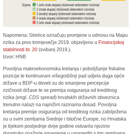
Napomena: Strelice označuju promjene u odnosu na Mapu
rizika za prvo tromjesečje 2019. objavljenu u
Financijskoj
stabilnosti br. 20
(svibanj 2019.).
Izvor: HNB
Povoljna makroekonomska kretanja i poboljšanje fiskalne
pozicije te kontinuirani višegodišnji pad udjela duga opće
države u BDP-u doveli su do smanjene percepcije
rizičnosti države te se premija osiguranja od kreditnog
rizika (engl.
CDS spread
) hrvatskih državnih obveznica
trenutno nalazi na najnižim razinama dosad. Povoljna
kretanja premije osiguranja od kreditnog rizika zabilježena
su u svim zemljama Srednje i Istočne Europe, no Hrvatska
je tijekom posljednje dvije godine ostvarila njezino
dvostruko snažnije smanjenje u usporedbi s tim zemljama,