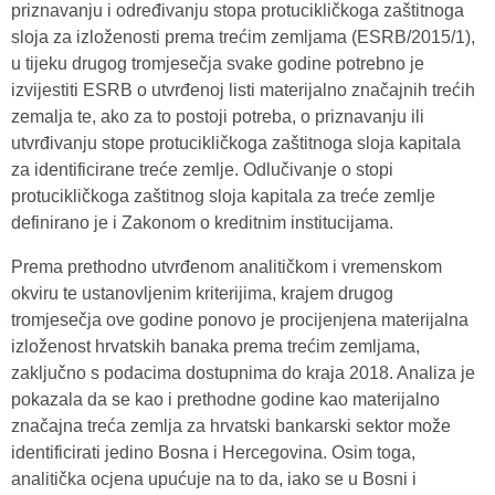
priznavanju i određivanju stopa protucikličkoga zaštitnoga
sloja za izloženosti prema trećim zemljama (ESRB/2015/1),
u tijeku drugog tromjesečja svake godine potrebno je
izvijestiti ESRB o utvrđenoj listi materijalno značajnih trećih
zemalja te, ako za to postoji potreba, o priznavanju ili
utvrđivanju stope protucikličkoga zaštitnoga sloja kapitala
za identificirane treće zemlje. Odlučivanje o stopi
protucikličkoga zaštitnog sloja kapitala za treće zemlje
definirano je i Zakonom o kreditnim institucijama.
Prema prethodno utvrđenom analitičkom i vremenskom
okviru te ustanovljenim kriterijima, krajem drugog
tromjesečja ove godine ponovo je procijenjena materijalna
izloženost hrvatskih banaka prema trećim zemljama,
zaključno s podacima dostupnima do kraja 2018. Analiza je
pokazala da se kao i prethodne godine kao materijalno
značajna treća zemlja za hrvatski bankarski sektor može
identificirati jedino Bosna i Hercegovina. Osim toga,
analitička ocjena upućuje na to da, iako se u Bosni i