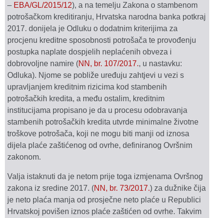
–
EBA/GL/2015/12
), a na temelju Zakona o stambenom
potrošačkom kreditiranju, Hrvatska narodna banka potkraj
2017. donijela je Odluku o dodatnim kriterijima za
procjenu kreditne sposobnosti potrošača te provođenju
postupka naplate dospjelih neplaćenih obveza i
dobrovoljne namire (
NN, br. 107/2017.
, u nastavku:
Odluka). Njome se pobliže uređuju zahtjevi u vezi s
upravljanjem kreditnim rizicima kod stambenih
potrošačkih kredita, a među ostalim, kreditnim
institucijama propisano je da u procesu odobravanja
stambenih potrošačkih kredita utvrde minimalne životne
troškove potrošača, koji ne mogu biti manji od iznosa
dijela plaće zaštićenog od ovrhe, definiranog Ovršnim
zakonom.
Valja istaknuti da je netom prije toga izmjenama Ovršnog
zakona iz sredine 2017. (
NN, br. 73/2017.
) za dužnike čija
je neto plaća manja od prosječne neto plaće u Republici
Hrvatskoj povišen iznos plaće zaštićen od ovrhe. Takvim