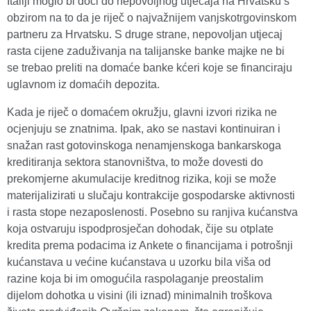
Italiji moglo bi doći do nepovoljnog utjecaja na Hrvatsku s
obzirom na to da je riječ o najvažnijem vanjskotrgovinskom
partneru za Hrvatsku. S druge strane, nepovoljan utjecaj
rasta cijene zaduživanja na talijanske banke majke ne bi
se trebao preliti na domaće banke kćeri koje se financiraju
uglavnom iz domaćih depozita.
Kada je riječ o domaćem okružju, glavni izvori rizika ne
ocjenjuju se znatnima. Ipak, ako se nastavi kontinuiran i
snažan rast gotovinskoga nenamjenskoga bankarskoga
kreditiranja sektora stanovništva, to može dovesti do
prekomjerne akumulacije kreditnog rizika, koji se može
materijalizirati u slučaju kontrakcije gospodarske aktivnosti
i rasta stope nezaposlenosti. Posebno su ranjiva kućanstva
koja ostvaruju ispodprosječan dohodak, čije su otplate
kredita prema podacima iz Ankete o financijama i potrošnji
kućanstava u većine kućanstava u uzorku bila viša od
razine koja bi im omogućila raspolaganje preostalim
dijelom dohotka u visini (ili iznad) minimalnih troškova