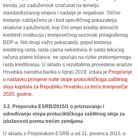
trenda, jaz zaduženosti izračunat na temelju
standardiziranog omjera i nadalje je negativan. Slično
kretanje zabilježeno je i kod specifičnog pokazatelja
relativne zaduženosti, koji čini omjer kredita domaćih
kreditnih institucija i tromjesečnog sezonski prilagođenog
BDP-a. Niti drugi važni pokazatelji, poput kretanja
kreditnog rasta, rasta cijena nekretnina ili salda tekućeg
računa platne bilance, ne upućuju na rizike prekomjernoga
rasta kreditiranja. U skladu s rezultatima provedene analize
Hrvatska narodna banka u lipnju 2019. izdala je
Priopćenje
o nastavku primjene nulte stope protucikličkoga zaštitnog
sloja kapitala za Republiku Hrvatsku za treće tromjesečje
2020. godine
.
3.2. Preporuka ESRB/2015/1 o priznavanju i
određivanju stopa protucikličkoga zaštitnog sloja za
izloženosti prema trećim zemljama
U skladu s Preporukom ESRB-a od 11. prosinca 2015. o