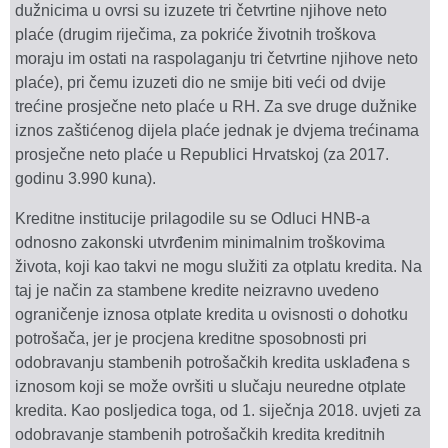
dužnicima u ovrsi su izuzete tri četvrtine njihove neto
plaće (drugim riječima, za pokriće životnih troškova
moraju im ostati na raspolaganju tri četvrtine njihove neto
plaće), pri čemu izuzeti dio ne smije biti veći od dvije
trećine prosječne neto plaće u RH. Za sve druge dužnike
iznos zaštićenog dijela plaće jednak je dvjema trećinama
prosječne neto plaće u Republici Hrvatskoj (za 2017.
godinu 3.990 kuna).
Kreditne institucije prilagodile su se Odluci HNB-a
odnosno zakonski utvrđenim minimalnim troškovima
života, koji kao takvi ne mogu služiti za otplatu kredita. Na
taj je način za stambene kredite neizravno uvedeno
ograničenje iznosa otplate kredita u ovisnosti o dohotku
potrošača, jer je procjena kreditne sposobnosti pri
odobravanju stambenih potrošačkih kredita usklađena s
iznosom koji se može ovršiti u slučaju neuredne otplate
kredita. Kao posljedica toga, od 1. siječnja 2018. uvjeti za
odobravanje stambenih potrošačkih kredita kreditnih