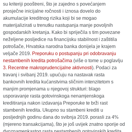
su kriteriji pooštreni, što je zajedno s povećanjem
prosječne inicijalne ročnosti i iznosa dovelo do
akumulacije kreditnog rizika koji bi se mogao
materijalizirati u trenutku nastupanja manje povoljnih
gospodarskih kretanja. Kako bi spriječila s tim povezane
neželjene posljedice na financijsku stabilnost i zaštitila
potrošače, Hrvatska narodna banka donijela je krajem
veljače 2019.
Preporuku o postupanju pri odobravanju
nestambenih kredita potrošačima
(više o tome u poglavlju
3. Recentne makroprudencijalne aktivnosti
). Podaci za
travanj i svibanj 2019. upućuju na nastavak rasta
bankovnih kredita kućanstvima sličnim intenzitetom s
manjim promjenama u njegovoj strukturi: blago
usporavanje rasta gotovinskoga nenamjenskoga
kreditiranja nakon izdavanja Preporuke te brži rast
stambenih kredita. Ukupno su stambeni krediti u
posljednjih godinu dana do svibnja 2019. porasli za 4%
(mjereno transakcijama), što je još uvijek znatno sporije od
dvoznamenkastog rasta nestambenih gotovinskih kredita.