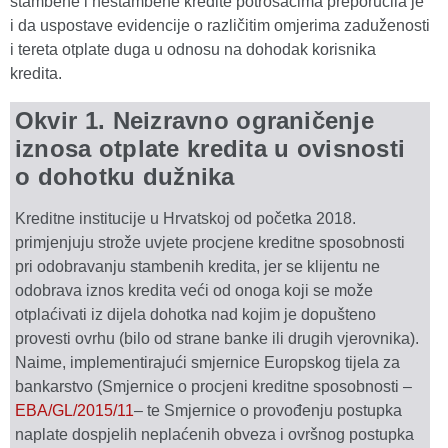
stambene i nestambene kredite potrošačima preporučila je
i da uspostave evidencije o različitim omjerima zaduženosti
i tereta otplate duga u odnosu na dohodak korisnika
kredita.
Okvir 1. Neizravno ograničenje
iznosa otplate kredita u ovisnosti
o dohotku dužnika
Kreditne institucije u Hrvatskoj od početka 2018.
primjenjuju strože uvjete procjene kreditne sposobnosti
pri odobravanju stambenih kredita, jer se klijentu ne
odobrava iznos kredita veći od onoga koji se može
otplaćivati iz dijela dohotka nad kojim je dopušteno
provesti ovrhu (bilo od strane banke ili drugih vjerovnika).
Naime, implementirajući smjernice Europskog tijela za
bankarstvo (Smjernice o procjeni kreditne sposobnosti –
EBA/GL/2015/11
– te Smjernice o provođenju postupka
naplate dospjelih neplaćenih obveza i ovršnog postupka