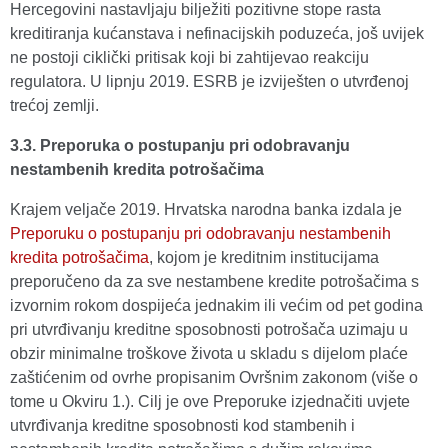
Hercegovini nastavljaju bilježiti pozitivne stope rasta
kreditiranja kućanstava i nefinacijskih poduzeća, još uvijek
ne postoji ciklički pritisak koji bi zahtijevao reakciju
regulatora. U lipnju 2019. ESRB je izviješten o utvrđenoj
trećoj zemlji.
3.3. Preporuka o postupanju pri odobravanju
nestambenih kredita potrošačima
Krajem veljače 2019. Hrvatska narodna banka izdala je
Preporuku o postupanju pri odobravanju nestambenih
kredita potrošačima
, kojom je kreditnim institucijama
preporučeno da za sve nestambene kredite potrošačima s
izvornim rokom dospijeća jednakim ili većim od pet godina
pri utvrđivanju kreditne sposobnosti potrošača uzimaju u
obzir minimalne troškove života u skladu s dijelom plaće
zaštićenim od ovrhe propisanim Ovršnim zakonom (više o
tome u Okviru 1.). Cilj je ove Preporuke izjednačiti uvjete
utvrđivanja kreditne sposobnosti kod stambenih i