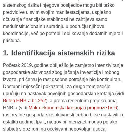
sistemskog rizika i njegove posljedice mogu biti teško
predvidive u svim svojim manifestacijama, uspješno
očuvanje financijske stabilnosti ne zahtijeva samo
međuinstitucionalnu suradnju u području njihove
koordinacije, već po potrebi i oblikovanje dodatnih mjera i
pristupa.
1. Identifikacija sistemskih rizika
Početak 2019. godine obilježilo je zamjetno intenziviranje
gospodarske aktivnosti zbog jačanja investicija i robnog
izvoza, pri čemu je rast osobne potrošnje bio kontinuiran.
Dostupni mjesečni pokazatelji za drugo tromjesečje
upućuju na nastavak povoljnih gospodarskih kretanja (vidi
Bilten HNB-a br. 252
), a prema recentnim projekcijama
HNB-a (vidi
Makroekonomska kretanja i prognoze br. 6
)
rast realne gospodarske aktivnosti trebao bi se nastaviti i u
ostatku godine. Ipak, njegov bi intenzitet mogao polako
slabjeti s obzirom na očekivani nepovoljan utjecaj