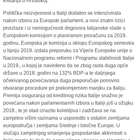
kretanja u Hrvatskoj.
Politička neizvjesnost u Italiji dodatno se intenzivirala
nakon izbora za Europski parlament, a novi znatni rizici
proizlaze i iz nemogućnosti dogovora talijanske vlade s
Europskom komisijom o planiranom proračunu za 2019.
godinu. Europska je komisija u sklopu Europskog semestra
u lipnju 2019. izdala preporuku za Vijeće Europske unije o
Nacionalnom programu reformi i Programu stabilnosti Italije
u 2019., u kojoj je navedeno da se zbog rasta duga opće
države u 2018. godini na 132% BDP-a te daljnjega
očekivanog povećavanja duga preporučuje ponovno
otvaranje procedure pri prekomjernom manjku za Italiju.
Premija osiguranja od kreditnog rizika Italije snažno je
povećana nakon parlamentarnih izbora u Italiji još u ožujku
2018., te je otad izrazito kolebljiva i zadržava se na
zamjetno višim razinama u usporedbi s ostalim zemljama
europodručja i zemljama Srednje i Istočne Europe. U
slučaju zamjetnijeg smanjenja gospodarske aktivnosti u