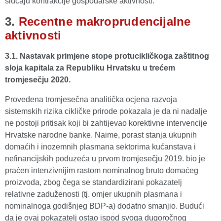
slučaju kontrakcije gospodarske aktivnosti.
3.
Recentne makroprudencijalne
aktivnosti
3.1. Nastavak primjene stope protucikličkoga zaštitnog
sloja kapitala za Republiku Hrvatsku u trećem
tromjesečju 2020.
Provedena tromjesečna analitička ocjena razvoja
sistemskih rizika cikličke prirode pokazala je da ni nadalje
ne postoji pritisak koji bi zahtijevao korektivne intervencije
Hrvatske narodne banke. Naime, porast stanja ukupnih
domaćih i inozemnih plasmana sektorima kućanstava i
nefinancijskih poduzeća u prvom tromjesečju 2019. bio je
praćen intenzivnijim rastom nominalnog bruto domaćeg
proizvoda, zbog čega se standardizirani pokazatelj
relativne zaduženosti (tj. omjer ukupnih plasmana i
nominalnoga godišnjeg BDP-a) dodatno smanjio. Budući
da je ovaj pokazatelj ostao ispod svoga dugoročnog