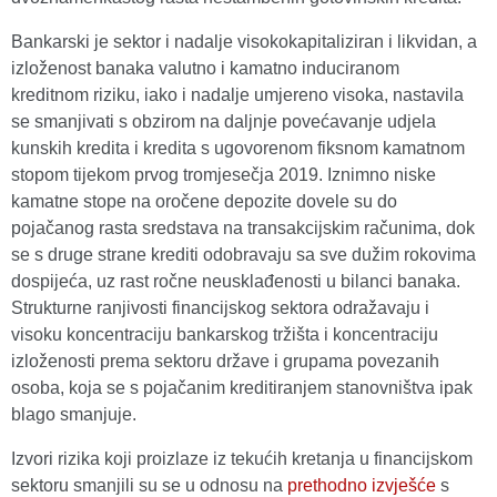
Bankarski je sektor i nadalje visokokapitaliziran i likvidan, a
izloženost banaka valutno i kamatno induciranom
kreditnom riziku, iako i nadalje umjereno visoka, nastavila
se smanjivati s obzirom na daljnje povećavanje udjela
kunskih kredita i kredita s ugovorenom fiksnom kamatnom
stopom tijekom prvog tromjesečja 2019. Iznimno niske
kamatne stope na oročene depozite dovele su do
pojačanog rasta sredstava na transakcijskim računima, dok
se s druge strane krediti odobravaju sa sve dužim rokovima
dospijeća, uz rast ročne neusklađenosti u bilanci banaka.
Strukturne ranjivosti financijskog sektora odražavaju i
visoku koncentraciju bankarskog tržišta i koncentraciju
izloženosti prema sektoru države i grupama povezanih
osoba, koja se s pojačanim kreditiranjem stanovništva ipak
blago smanjuje.
Izvori rizika koji proizlaze iz tekućih kretanja u financijskom
sektoru smanjili su se u odnosu na
prethodno izvješće
s