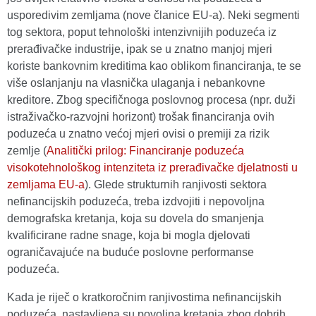
usporedivim zemljama (nove članice EU-a). Neki segmenti
tog sektora, poput tehnološki intenzivnijih poduzeća iz
prerađivačke industrije, ipak se u znatno manjoj mjeri
koriste bankovnim kreditima kao oblikom financiranja, te se
više oslanjanju na vlasnička ulaganja i nebankovne
kreditore. Zbog specifičnoga poslovnog procesa (npr. duži
istraživačko-razvojni horizont) trošak financiranja ovih
poduzeća u znatno većoj mjeri ovisi o premiji za rizik
zemlje (
Analitički prilog: Financiranje poduzeća
visokotehnološkog intenziteta iz prerađivačke djelatnosti u
zemljama EU-a
). Glede strukturnih ranjivosti sektora
nefinancijskih poduzeća, treba izdvojiti i nepovoljna
demografska kretanja, koja su dovela do smanjenja
kvalificirane radne snage, koja bi mogla djelovati
ograničavajuće na buduće poslovne performanse
poduzeća.
Kada je riječ o kratkoročnim ranjivostima nefinancijskih
poduzeća, nastavljena su povoljna kretanja zbog dobrih