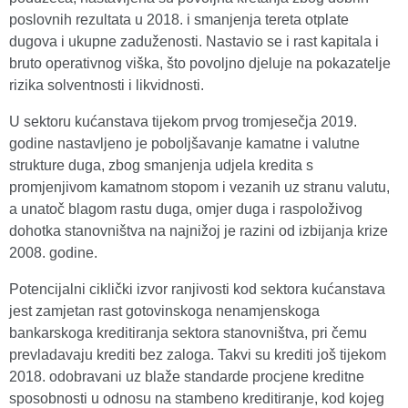
poslovnih rezultata u 2018. i smanjenja tereta otplate
dugova i ukupne zaduženosti. Nastavio se i rast kapitala i
bruto operativnog viška, što povoljno djeluje na pokazatelje
rizika solventnosti i likvidnosti.
U sektoru kućanstava tijekom prvog tromjesečja 2019.
godine nastavljeno je poboljšavanje kamatne i valutne
strukture duga, zbog smanjenja udjela kredita s
promjenjivom kamatnom stopom i vezanih uz stranu valutu,
a unatoč blagom rastu duga, omjer duga i raspoloživog
dohotka stanovništva na najnižoj je razini od izbijanja krize
2008. godine.
Potencijalni ciklički izvor ranjivosti kod sektora kućanstava
jest zamjetan rast gotovinskoga nenamjenskoga
bankarskoga kreditiranja sektora stanovništva, pri čemu
prevladavaju krediti bez zaloga. Takvi su krediti još tijekom
2018. odobravani uz blaže standarde procjene kreditne
sposobnosti u odnosu na stambeno kreditiranje, kod kojeg