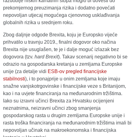
razdoblje niskih kamatnih stopa moglo bi dovesti do
prekomjernog preuzimanja rizika i dodatno povećati
nepovoljan utjecaj mogućega cjenovnog usklađivanja
globalnih rizika u srednjem roku.
Zbog daljnje odgode Brexita, koju je Europsko vijeće
prihvatilo u travnju 2019., finalni dogovor oko načina
Brexita nije usuglašen, te je i dalje moguć izlazak bez
dogovora (tzv.
hard
Brexit
). Takav scenarij negativno bi se
odrazio na gospodarska kretanja u zemljama Europske
unije (za detalje vidi
ESB-ov pregled financijske
stabilnosti
), i to ponajprije u onim zemljama koje imaju
snažne vanjskotrgovinske i financijske veze s Britanijom,
kao i na uvjete financiranja na međunarodnim tržištima.
Iako su izravni učinci Brexita za Hrvatsku ocijenjeni
neznatnima, neizravni učinci zbog smanjenja
gospodarskog rasta u drugim zemljama Europske unije i
rasta troška financiranja na međunarodnim tržištima imali bi
nepovoljan učinak na makroekonomska i financijska