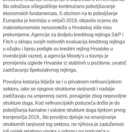
što odražava višegodišnje kontinuirano poboljšavanje
ekonomskih fundamenata. S obzirom na to poboljšanje
Europska je komisija u veljači 2019. objavila ocjenu da
makroekonomske neravnoteže u Hrvatskoj više nisu
prekomjerne. Agencije za dodjelu kreditnog rejtinga S&P i
Fitch u sklopu svojih redovitih evaluacija kreditnog rejtinga
u ožujku i lipnju podigle su kreditni rejting Hrvatske u
investicijski razred, a agencija Moody's u travnju je
promijenila izglede Hrvatske iz stabilnih u pozitivne, unatoč
zadržavanju špekulativnog rejtinga.
Povoljna kretanja bilježe se i u privatnom nefinancijskom
sektoru, iako se njegove strukturne ranjivosti i nadalje
zadržavaju na umjerenoj razini, ponajprije zbog nepovoljne
strukture duga. Kod nefinancijskih poduzeća došlo je do
poboljšanja kamatne i valutne strukture duga tijekom prvog
tromjesečja 2019., što povoljno djeluje na smanjivanje
strukturnih ranjivosti tog sektora, no njihova je zaduženost
još uvijek relativno visoka u odnosu na poduzeća u