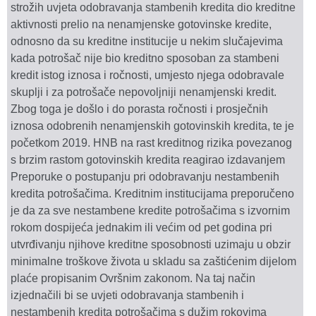
strožih uvjeta odobravanja stambenih kredita dio kreditne
aktivnosti prelio na nenamjenske gotovinske kredite,
odnosno da su kreditne institucije u nekim slučajevima
kada potrošač nije bio kreditno sposoban za stambeni
kredit istog iznosa i ročnosti, umjesto njega odobravale
skuplji i za potrošače nepovoljniji nenamjenski kredit.
Zbog toga je došlo i do porasta ročnosti i prosječnih
iznosa odobrenih nenamjenskih gotovinskih kredita, te je
početkom 2019. HNB na rast kreditnog rizika povezanog
s brzim rastom gotovinskih kredita reagirao izdavanjem
Preporuke o postupanju pri odobravanju nestambenih
kredita potrošačima. Kreditnim institucijama preporučeno
je da za sve nestambene kredite potrošačima s izvornim
rokom dospijeća jednakim ili većim od pet godina pri
utvrđivanju njihove kreditne sposobnosti uzimaju u obzir
minimalne troškove života u skladu sa zaštićenim dijelom
plaće propisanim Ovršnim zakonom. Na taj način
izjednačili bi se uvjeti odobravanja stambenih i
nestambenih kredita potrošačima s dužim rokovima