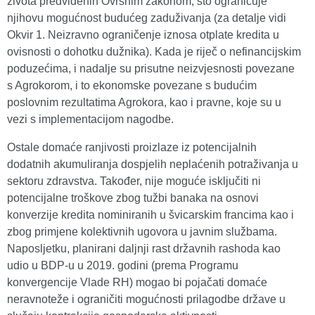
života predviđenih Ovršnim zakonom, što ograničuje
njihovu mogućnost budućeg zaduživanja (za detalje vidi
Okvir 1. Neizravno ograničenje iznosa otplate kredita u
ovisnosti o dohotku dužnika). Kada je riječ o nefinancijskim
poduzećima, i nadalje su prisutne neizvjesnosti povezane
s Agrokorom, i to ekonomske povezane s budućim
poslovnim rezultatima Agrokora, kao i pravne, koje su u
vezi s implementacijom nagodbe.
Ostale domaće ranjivosti proizlaze iz potencijalnih
dodatnih akumuliranja dospjelih neplaćenih potraživanja u
sektoru zdravstva. Također, nije moguće isključiti ni
potencijalne troškove zbog tužbi banaka na osnovi
konverzije kredita nominiranih u švicarskim francima kao i
zbog primjene kolektivnih ugovora u javnim službama.
Naposljetku, planirani daljnji rast državnih rashoda kao
udio u BDP-u u 2019. godini (prema Programu
konvergencije Vlade RH) mogao bi pojačati domaće
neravnoteže i ograničiti mogućnosti prilagodbe države u