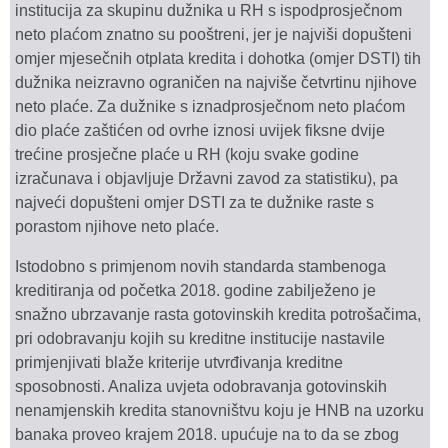
institucija za skupinu dužnika u RH s ispodprosječnom
neto plaćom znatno su pooštreni, jer je najviši dopušteni
omjer mjesečnih otplata kredita i dohotka (omjer DSTI) tih
dužnika neizravno ograničen na najviše četvrtinu njihove
neto plaće. Za dužnike s iznadprosječnom neto plaćom
dio plaće zaštićen od ovrhe iznosi uvijek fiksne dvije
trećine prosječne plaće u RH (koju svake godine
izračunava i objavljuje Državni zavod za statistiku), pa
najveći dopušteni omjer DSTI za te dužnike raste s
porastom njihove neto plaće.
Istodobno s primjenom novih standarda stambenoga
kreditiranja od početka 2018. godine zabilježeno je
snažno ubrzavanje rasta gotovinskih kredita potrošačima,
pri odobravanju kojih su kreditne institucije nastavile
primjenjivati blaže kriterije utvrđivanja kreditne
sposobnosti. Analiza uvjeta odobravanja gotovinskih
nenamjenskih kredita stanovništvu koju je HNB na uzorku
banaka proveo krajem 2018. upućuje na to da se zbog