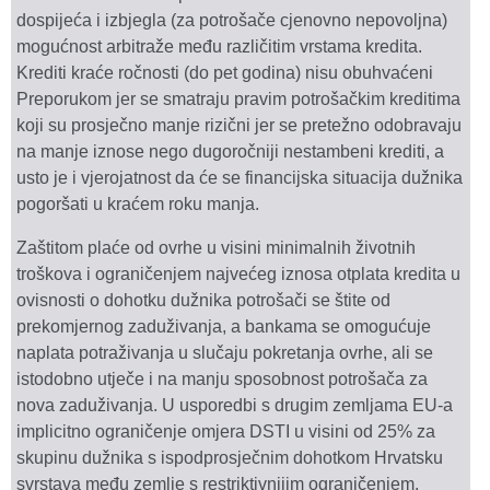
dospijeća i izbjegla (za potrošače cjenovno nepovoljna)
mogućnost arbitraže među različitim vrstama kredita.
Krediti kraće ročnosti (do pet godina) nisu obuhvaćeni
Preporukom jer se smatraju pravim potrošačkim kreditima
koji su prosječno manje rizični jer se pretežno odobravaju
na manje iznose nego dugoročniji nestambeni krediti, a
usto je i vjerojatnost da će se financijska situacija dužnika
pogoršati u kraćem roku manja.
Zaštitom plaće od ovrhe u visini minimalnih životnih
troškova i ograničenjem najvećeg iznosa otplata kredita u
ovisnosti o dohotku dužnika potrošači se štite od
prekomjernog zaduživanja, a bankama se omogućuje
naplata potraživanja u slučaju pokretanja ovrhe, ali se
istodobno utječe i na manju sposobnost potrošača za
nova zaduživanja. U usporedbi s drugim zemljama EU-a
implicitno ograničenje omjera DSTI u visini od 25% za
skupinu dužnika s ispodprosječnim dohotkom Hrvatsku
svrstava među zemlje s restriktivnijim ograničenjem.