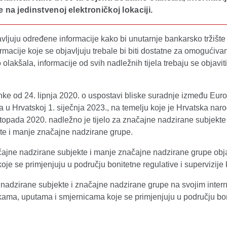
 na jedinstvenoj elektroničkoj lokaciji.
ljuju određene informacije kako bi unutarnje bankarsko tržište 
rmacije koje se objavljuju trebale bi biti dostatne za omogući
o olakšala, informacije od svih nadležnih tijela trebaju se objavit
e od 24. lipnja 2020. o uspostavi bliske suradnje između Eur
a u Hrvatskoj 1. siječnja 2023., na temelju koje je Hrvatska 
opada 2020. nadležno je tijelo za značajne nadzirane subjekte
te i manje značajne nadzirane grupe.
ajne nadzirane subjekte i manje značajne nadzirane grupe obja
se primjenjuju u području bonitetne regulative i supervizije kr
nadzirane subjekte i značajne nadzirane grupe na svojim interne
, uputama i smjernicama koje se primjenjuju u području bonitetn