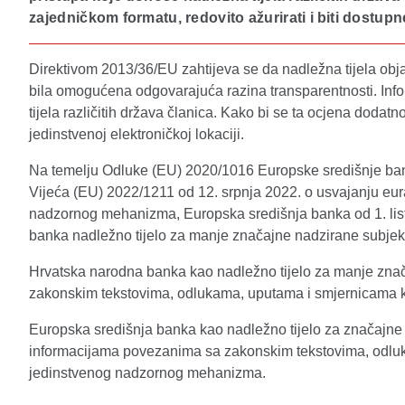
zajedničkom formatu, redovito ažurirati i biti dostupne
Direktivom 2013/36/EU zahtijeva se da nadležna tijela objav
bila omogućena odgovarajuća razina transparentnosti. Info
tijela različitih država članica. Kako bi se ta ocjena dodatn
jedinstvenoj elektroničkoj lokaciji.
Na temelju Odluke (EU) 2020/1016 Europske središnje bank
Vijeća (EU) 2022/1211 od 12. srpnja 2022. o usvajanju eur
nadzornog mehanizma, Europska središnja banka od 1. list
banka nadležno tijelo za manje značajne nadzirane subjek
Hrvatska narodna banka kao nadležno tijelo za manje znač
zakonskim tekstovima, odlukama, uputama i smjernicama koje 
Europska središnja banka kao nadležno tijelo za značajne 
informacijama povezanima sa zakonskim tekstovima, odlukama
jedinstvenog nadzornog mehanizma.