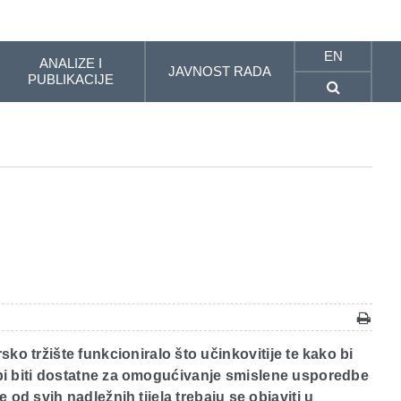
EN
ANALIZE I
JAVNOST RADA
PUBLIKACIJE
ko tržište funkcioniralo što učinkovitije te kako bi
 bi biti dostatne za omogućivanje smislene usporedbe
 od svih nadležnih tijela trebaju se objaviti u