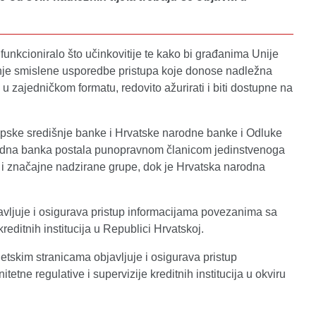
funkcioniralo što učinkovitije te kako bi građanima Unije
vanje smislene usporedbe pristupa koje donose nadležna
i u zajedničkom formatu, redovito ažurirati i biti dostupne na
opske središnje banke i Hrvatske narodne banke i Odluke
narodna banka postala punopravnom članicom jedinstvenoga
 i značajne nadzirane grupe, dok je Hrvatska narodna
vljuje i osigurava pristup informacijama povezanima sa
editnih institucija u Republici Hrvatskoj.
tskim stranicama objavljuje i osigurava pristup
e regulative i supervizije kreditnih institucija u okviru