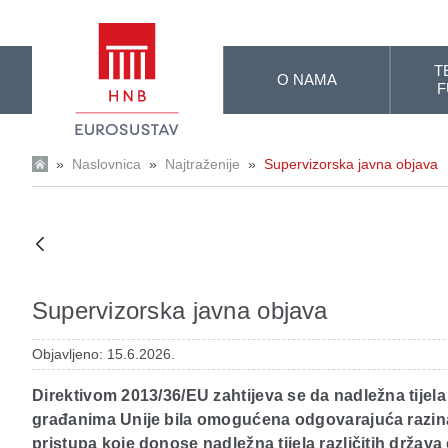
Skip to Main Content
T
O NAMA
F
»
Naslovnica
»
Najtraženije
»
Supervizorska javna objava
Supervizorska javna objava
Objavljeno: 15.6.2026.
Direktivom 2013/36/EU zahtijeva se da nadležna tijela
građanima Unije bila omogućena odgovarajuća razina 
pristupa koje donose nadležna tijela različitih država 