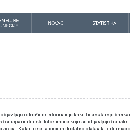
EMELJNE
NOVAC
STATISTIKA
UNKCIJE
 objavljuju određene informacije kako bi unutarnje bankars
transparentnosti. Informacije koje se objavljuju trebale
članica. Kako bi se ta ocjena dodatno olakšala, informacije