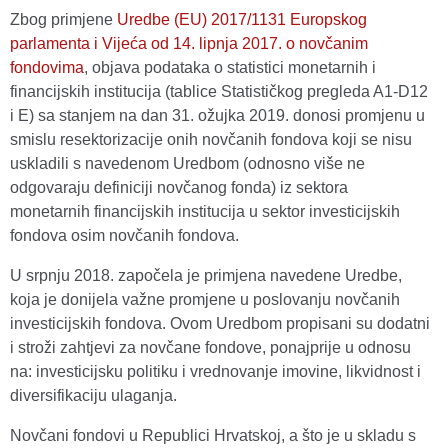
Zbog primjene
Uredbe (EU) 2017/1131 Europskog
parlamenta i Vijeća od 14. lipnja 2017. o novčanim
fondovima
, objava podataka o statistici monetarnih i
financijskih institucija (tablice Statističkog pregleda A1-D12
i E) sa stanjem na dan 31. ožujka 2019. donosi promjenu u
smislu resektorizacije onih novčanih fondova koji se nisu
uskladili s navedenom Uredbom (odnosno više ne
odgovaraju definiciji novčanog fonda) iz sektora
monetarnih financijskih institucija u sektor investicijskih
fondova osim novčanih fondova.
U srpnju 2018. započela je primjena navedene Uredbe,
koja je donijela važne promjene u poslovanju novčanih
investicijskih fondova. Ovom Uredbom propisani su dodatni
i stroži zahtjevi za novčane fondove, ponajprije u odnosu
na: investicijsku politiku i vrednovanje imovine, likvidnost i
diversifikaciju ulaganja.
Novčani fondovi u Republici Hrvatskoj, a što je u skladu s