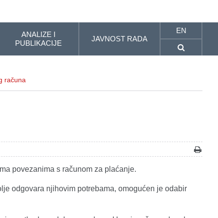
EN
ANALIZE I
JAVNOST RADA
PUBLIKACIJE
g računa
gama povezanima s računom za plaćanje.
olje odgovara njihovim potrebama, omogućen je odabir