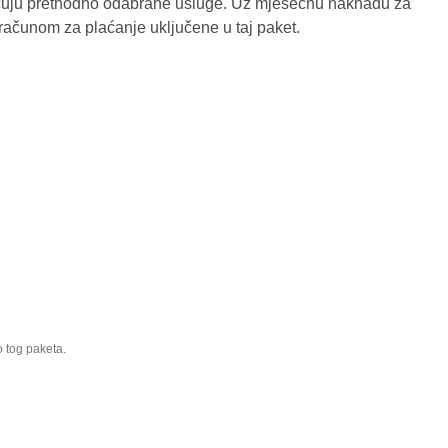
ključuju prethodno odabrane usluge. Uz mjesečnu naknadu za
računom za plaćanje uključene u taj paket.
 tog paketa.