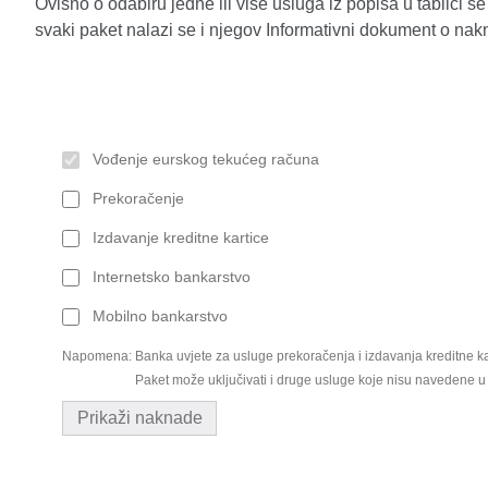
Ovisno o odabiru jedne ili više usluga iz popisa u tablic
svaki paket nalazi se i njegov Informativni dokument o na
Vođenje eurskog tekućeg računa
Prekoračenje
Izdavanje kreditne kartice
Internetsko bankarstvo
Mobilno bankarstvo
Napomena:
Banka uvjete za usluge prekoračenja i izdavanja kreditne k
Paket može uključivati i druge usluge koje nisu navedene 
Prikaži naknade