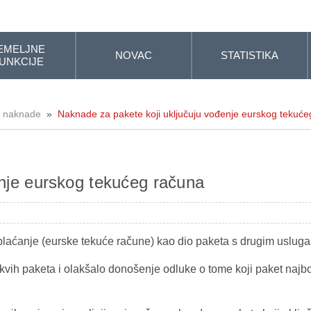
EMELJNE
NOVAC
STATISTIKA
UNKCIJE
e naknade
»
Naknade za pakete koji uključuju vođenje eurskog tekuće
enje eurskog tekućeg računa
plaćanje (eurske tekuće račune) kao dio paketa s drugim uslu
vih paketa i olakšalo donošenje odluke o tome koji paket najb