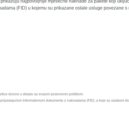
i se prikazuju najpovoljnije mjesečne naknade za pakete koji u
knadama (FID) u kojemu su prikazane ostale usluge povezane s 
artice donosi u skladu sa svojom poslovnom politikom.
u pripadajućem Informativnom dokumentu o naknadama (FID), a koje su sastavni dio