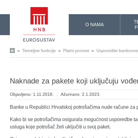
Skip to Main Content
T
O NAMA
F
»
Temeljne funkcije
»
Platni promet
»
Usporedite bankovn
Naknade za pakete koji uključuju vođ
Objavljeno: 1.11.2018.
Ažurirano: 2.1.2023.
Banke u Republici Hrvatskoj potrošačima nude račune za 
Kako bi se potrošačima osigurala mogućnost usporedbe tak
usluga koje potrošač želi uključiti u svoj paket.