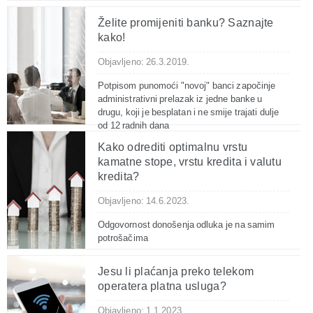
Želite promijeniti banku? Saznajte
kako!
Objavljeno: 26.3.2019.
Potpisom punomoći "novoj" banci započinje
administrativni prelazak iz jedne banke u
drugu, koji je besplatan i ne smije trajati dulje
od 12 radnih dana
Kako odrediti optimalnu vrstu
kamatne stope, vrstu kredita i valutu
kredita?
Objavljeno: 14.6.2023.
Odgovornost donošenja odluka je na samim
potrošačima
Jesu li plaćanja preko telekom
operatera platna usluga?
Objavljeno: 1.1.2023.