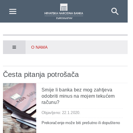
Skip to Main Content
O NAMA
Česta pitanja potrošača
Smije li banka bez mog zahtjeva
odobriti minus na mojem tekućem
računu?
Objavljeno: 22.1.2020.
Prekoračenje može biti prešutno ili dopušteno