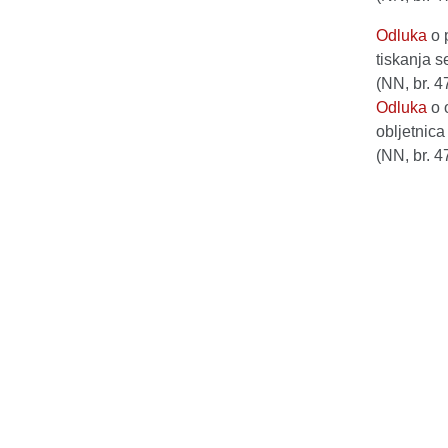
Odluka
o 
tiskanja s
(NN, br. 4
Odluka
o 
obljetnica
(NN, br. 4