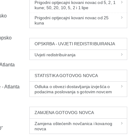
Prigodni optjecajni kovani novac od 5, 2, 1
kune; 50, 20, 10, 5, 2 i 1 lipe
sko
Prigodni optjecajni kovani novac od 25
kuna
ropsko
OPSKRBA - UVJETI REDISTRIBUIRANJA
Uvjeti redistribuiranja
Atlanta
STATISTIKA GOTOVOG NOVCA
- Atlanta
Odluka o obvezi dostavljanja izvješća o
podacima poslovanja s gotovim novcem
ZAMJENA GOTOVOG NOVCA
Zamjena oštećenih novčanica i kovanog
O"
novca