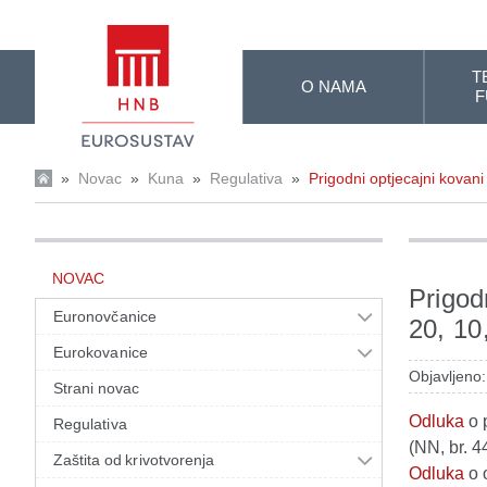
Skip to Main Content
T
O NAMA
F
»
Novac
»
Kuna
»
Regulativa
»
Prigodni optjecajni kovani 
NOVAC
Prigod
Euronovčanice
20, 10,
Eurokovanice
Objavljeno
Strani novac
Odluka
o 
Regulativa
(NN, br. 4
Zaštita od krivotvorenja
Odluka
o 