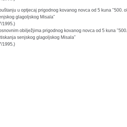
puštanju u optjecaj prigodnog kovanog novca od 5 kuna "500. ob
enjskog glagoljskog Misala"
7/1995.)
osnovnim obilježjima prigodnog kovanog novca od 5 kuna "500
 tiskanja senjskog glagoljskog Misala"
7/1995.)