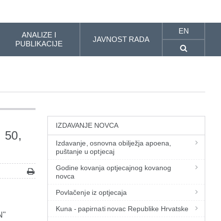
EN
ANALIZE I
JAVNOST RADA
PUBLIKACIJE
IZDAVANJE NOVCA
; 50,
Izdavanje, osnovna obilježja apoena,
puštanje u optjecaj
Godine kovanja optjecajnog kovanog
novca
Povlačenje iz optjecaja
Kuna - papirnati novac Republike Hrvatske
N"