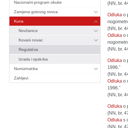
Nacionalni program obuke
(NN, br. 4
Zamjena gotovog novca
Odluka
o 
Kuna
nogometno
(NN, br. 4
Novčanice
Odluka
o 
Kovani novac
nogometno
(NN, br. 4
Regulativa
Izrada i opskrba
Odluka
o 
1996."
Numizmatika
(NN, br. 4
Zahtjevi
Odluka
o 
1996."
(NN, br. 4
Odluka
o 
(NN, br. 4
Odluka
s 
(NN, br. 4