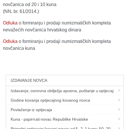
novčanica od 20 i 10 kuna
(NN, br. 61/2014.)
Odluka
o formiranju i prodaji numizmatičkih kompleta
nevažećih novčanica hrvatskog dinara
Odluka
o formiranju i prodaji numizmatičkih kompleta
novčanica kuna
IZDAVANJE NOVCA
Izdavanje, osnovna obilježja apoena, puštanje u optjecaj
Godine kovanja optjecajnog kovanog novca
Povlačenje iz optjecaja
Kuna - papirnati novac Republike Hrvatske
Prigodni optjecajni kovani novac od 5, 2, 1 kune; 50, 20,