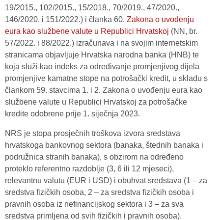
19/2015., 102/2015., 15/2018., 70/2019., 47/2020.,
146/2020. i 151/2022.) i članka 60.
Zakona o uvođenju
eura kao službene valute u Republici Hrvatskoj
(NN, br.
57/2022. i 88/2022.) izračunava i na svojim internetskim
stranicama objavljuje Hrvatska narodna banka (HNB) te
koja služi kao indeks za određivanje promjenjivog dijela
promjenjive kamatne stope na potrošački kredit, u skladu s
člankom 59. stavcima 1. i 2. Zakona o uvođenju eura kao
službene valute u Republici Hrvatskoj za potrošačke
kredite odobrene prije 1. siječnja 2023.
NRS je stopa prosječnih troškova izvora sredstava
hrvatskoga bankovnog sektora (banaka, štednih banaka i
podružnica stranih banaka), s obzirom na određeno
proteklo referentno razdoblje (3, 6 ili 12 mjeseci),
relevantnu valutu (EUR i USD) i obuhvat sredstava (1 – za
sredstva fizičkih osoba, 2 – za sredstva fizičkih osoba i
pravnih osoba iz nefinancijskog sektora i 3 – za sva
sredstva primljena od svih fizičkih i pravnih osoba).