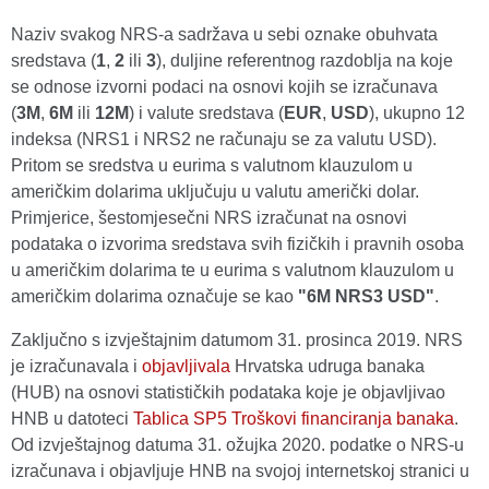
Naziv svakog NRS-a sadržava u sebi oznake obuhvata
sredstava (
1
,
2
ili
3
), duljine referentnog razdoblja na koje
se odnose izvorni podaci na osnovi kojih se izračunava
(
3M
,
6M
ili
12M
) i valute sredstava (
EUR
,
USD
), ukupno 12
indeksa (NRS1 i NRS2 ne računaju se za valutu USD).
Pritom se sredstva u eurima s valutnom klauzulom u
američkim dolarima uključuju u valutu američki dolar.
Primjerice, šestomjesečni NRS izračunat na osnovi
podataka o izvorima sredstava svih fizičkih i pravnih osoba
u američkim dolarima te u eurima s valutnom klauzulom u
američkim dolarima označuje se kao
"6M NRS3 USD"
.
Zaključno s izvještajnim datumom 31. prosinca 2019. NRS
je izračunavala i
objavljivala
Hrvatska udruga banaka
(HUB) na osnovi statističkih podataka koje je objavljivao
HNB u datoteci
Tablica SP5 Troškovi financiranja banaka
.
Od izvještajnog datuma 31. ožujka 2020. podatke o NRS-u
izračunava i objavljuje HNB na svojoj internetskoj stranici u