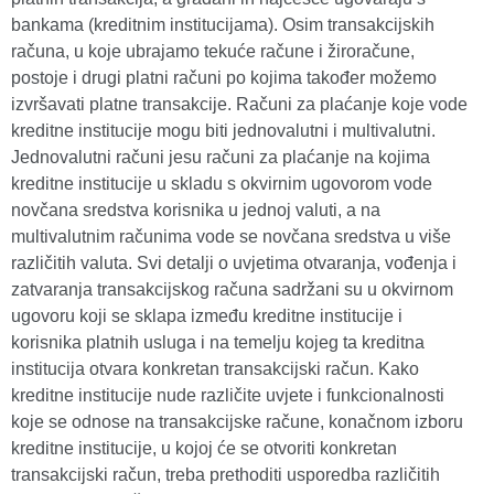
bankama (kreditnim institucijama). Osim transakcijskih
računa, u koje ubrajamo tekuće račune i žiroračune,
postoje i drugi platni računi po kojima također možemo
izvršavati platne transakcije. Računi za plaćanje koje vode
kreditne institucije mogu biti jednovalutni i multivalutni.
Jednovalutni računi jesu računi za plaćanje na kojima
kreditne institucije u skladu s okvirnim ugovorom vode
novčana sredstva korisnika u jednoj valuti, a na
multivalutnim računima vode se novčana sredstva u više
različitih valuta. Svi detalji o uvjetima otvaranja, vođenja i
zatvaranja transakcijskog računa sadržani su u okvirnom
ugovoru koji se sklapa između kreditne institucije i
korisnika platnih usluga i na temelju kojeg ta kreditna
institucija otvara konkretan transakcijski račun. Kako
kreditne institucije nude različite uvjete i funkcionalnosti
koje se odnose na transakcijske račune, konačnom izboru
kreditne institucije, u kojoj će se otvoriti konkretan
transakcijski račun, treba prethoditi usporedba različitih