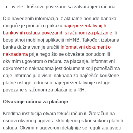
uvjete i troškove povezane sa zatvaranjem računa.
Dio navedenih informacija iz aktualne ponude banaka
moguće je pronaći u prikazu
najreprezentativnijih
bankovnih usluga povezanih s računom za plaćanje
ili
besplatnoj mobilnoj aplikaciji mHNB. Također, izabrana
banka dužna vam je uručiti
Informativni dokument o
naknadama
prije nego što se obvežete ponudom ili
okvirnim ugovorom o računu za plaćanje. Informativni
dokument o naknadama jest dokument koji potrošačima
daje informaciju o visini naknada za najčešće korištene
platne usluge, odnosno najreprezentativnije usluge
povezane s računom za plaćanje u RH.
Otvaranje računa za plaćanje
Kreditna institucija otvara tekući račun ili žiroračun na
osnovi okvirnog ugovora sklopljenog s korisnikom platnih
usluga. Okvirnim ugovorom detaljnije se reguliraju uvjeti