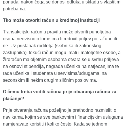
ponuda, nakon čega se donosi odluka u skladu s vlastitim
potrebama.
Tko može otvoriti račun u kreditnoj instituciji
Transakcijski račun u pravilu može otvoriti punoljetna
osoba neovisno o tome ima li redovit priljev po računu ili
ne. Uz pristanak roditelja (skrbnika ili zakonskog
zastupnika), tekući račun mogu imati i maloljetne osobe, a
žiroračun maloljetnim osobama otvara se u svrhu priljeva
na osnovi stipendija, nagrada učenika na natjecanjima te
rada učenika i studenata u servisima/udrugama, na
sezonskim ili nekim drugim sličnim poslovima.
O čemu treba voditi računa prije otvaranja računa za
plaćanje?
Prije otvaranja računa poželjno je prethodno razmisliti o
navikama, kojim se sve bankovnim i financijskim uslugama
namjeravate koristiti i koliko često. Kada se jednom