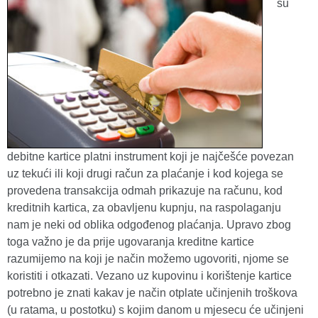
su
debitne kartice platni instrument koji je najčešće povezan
uz tekući ili koji drugi račun za plaćanje i kod kojega se
provedena transakcija odmah prikazuje na računu, kod
kreditnih kartica, za obavljenu kupnju, na raspolaganju
nam je neki od oblika odgođenog plaćanja. Upravo zbog
toga važno je da prije ugovaranja kreditne kartice
razumijemo na koji je način možemo ugovoriti, njome se
koristiti i otkazati. Vezano uz kupovinu i korištenje kartice
potrebno je znati kakav je način otplate učinjenih troškova
(u ratama, u postotku) s kojim danom u mjesecu će učinjeni