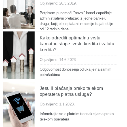
Objavljeno: 26.3.2019.
Potpisom punomoći "novoj" banci započinje
administrativni prelazak iz jedne banke u
drugu, koji je besplatan i ne smije trajati dulje
od 12 radnih dana
Kako odrediti optimalnu vrstu
kamatne stope, vrstu kredita i valutu
kredita?
Objavljeno: 14.6.2023.
Odgovornost donošenja odluka je na samim
potrošačima
Jesu li plaćanja preko telekom
operatera platna usluga?
Objavljeno: 1.1.2023.
Informirajte se o platnim transakcijama preko
telekom operatera