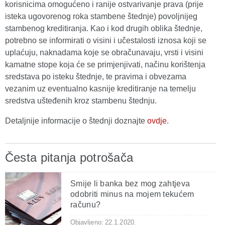
korisnicima omogućeno i ranije ostvarivanje prava (prije
isteka ugovorenog roka stambene štednje) povoljnijeg
stambenog kreditiranja. Kao i kod drugih oblika štednje,
potrebno se informirati o visini i učestalosti iznosa koji se
uplaćuju, naknadama koje se obračunavaju, vrsti i visini
kamatne stope koja će se primjenjivati, načinu korištenja
sredstava po isteku štednje, te pravima i obvezama
vezanim uz eventualno kasnije kreditiranje na temelju
sredstva ušteđenih kroz stambenu štednju.
Detaljnije informacije o štednji doznajte
ovdje
.
Česta pitanja potrošača
Smije li banka bez mog zahtjeva
odobriti minus na mojem tekućem
računu?
Objavljeno: 22.1.2020.