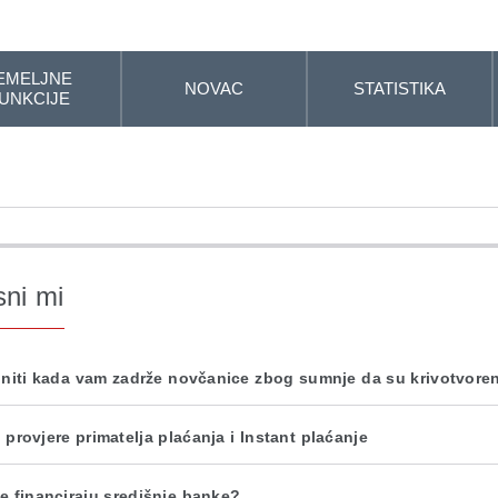
EMELJNE
NOVAC
STATISTIKA
UNKCIJE
sni mi
initi kada vam zadrže novčanice zbog sumnje da su krivotvore
 provjere primatelja plaćanja i Instant plaćanje
e financiraju središnje banke?