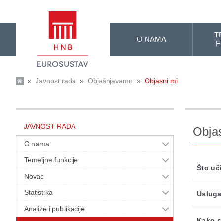
Skip to Main Content
T
O NAMA
F
»
Javnost rada
»
Objašnjavamo
»
Objasni mi
JAVNOST RADA
Obja
O nama
Temeljne funkcije
Što uč
Novac
Statistika
Usluga
Analize i publikacije
Kako s