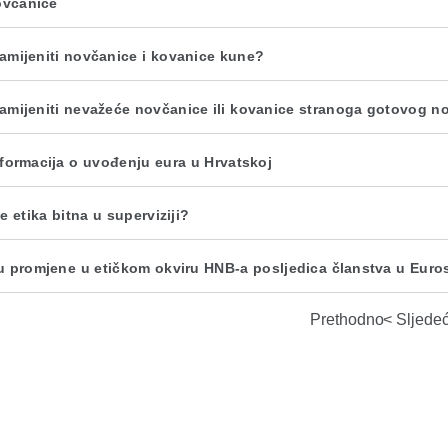
ovčanice
amijeniti novčanice i kovanice kune?
amijeniti nevažeće novčanice ili kovanice stranoga gotovog n
nformacija o uvođenju eura u Hrvatskoj
e etika bitna u superviziji?
u promjene u etičkom okviru HNB-a posljedica članstva u Eur
Prethodno
Sljede