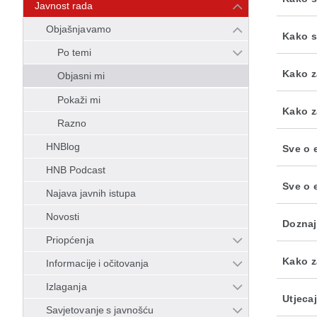
Javnost rada
Objašnjavamo
Kako s
Po temi
Kako z
Objasni mi
Pokaži mi
Kako z
Razno
HNBlog
Sve o 
HNB Podcast
Sve o 
Najava javnih istupa
Novosti
Doznaj
Priopćenja
Kako z
Informacije i očitovanja
Izlaganja
Utjeca
Savjetovanje s javnošću