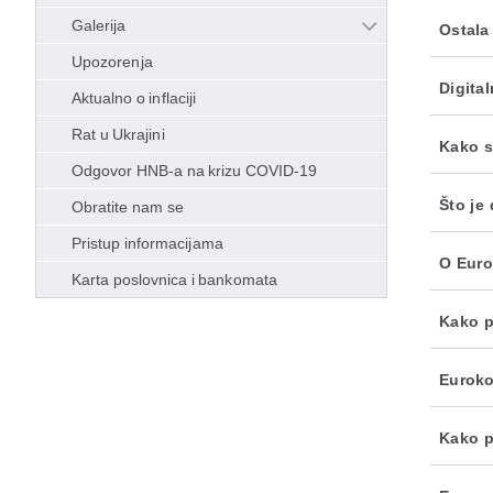
Galerija
Ostala
Upozorenja
Digita
Aktualno o inflaciji
Rat u Ukrajini
Kako se
Odgovor HNB-a na krizu COVID-19
Što je 
Obratite nam se
Pristup informacijama
O Euro
Karta poslovnica i bankomata
Kako p
Euroko
Kako p