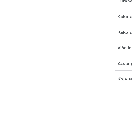
Euron
Kako z
Kako z
Više i
Zašto j
Koje s