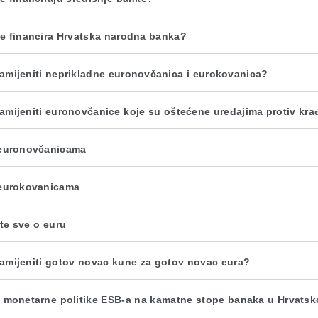
e financira Hrvatska narodna banka?
amijeniti neprikladne euronovčanica i eurokovanica?
amijeniti euronovčanice koje su oštećene uređajima protiv kra
euronovčanicama
eurokovanicama
te sve o euru
amijeniti gotov novac kune za gotov novac eura?
j monetarne politike ESB-a na kamatne stope banaka u Hrvatsk