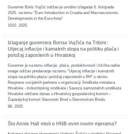
Guverner Boris Vujčić održao je uvodno izlaganje 6. listopada
2025. na temu "Euro Introduction in Croatia and Macroeconomic
Developments in the Euro Area"
1010. 2025.
Izlaganje guvernera Borisa Vujčića na Tribini:
Utjecaj inflacije i kamatnih stopa na politiku plaća i
položaj zaposlenih u Hrvatskoj
Guverner je na temu inflacije, plaća, produktivnosti i tržišta radne
snage održao predavanje na temu "Utjecaj inflacije i kamatnih
stopa na politiku plaća i položaj zaposlenih u RH" u okviru
Rasprave socijalnih partnera u organizaciji Sindikata metalaca
Hrvatske - Industrijskog sindikata i Saveza samostalnih sindikata
Hrvatske održane danas u Hrvatskoj gospodarskoj komori –
Županijskoj komori Slavonski Brod u Slavonskom Brodu.
99. 2025.
Što Annie Hall misli o HNB-ovim novim mjerama?
Kolumna glavnog ekonomista Vedrana Šošića u tjedniku Nacional