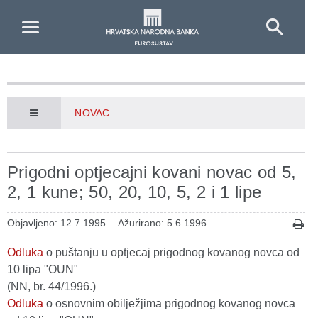
Skip to Main Content
NOVAC
Prigodni optjecajni kovani novac od 5,
2, 1 kune; 50, 20, 10, 5, 2 i 1 lipe
Objavljeno: 12.7.1995.
Ažurirano: 5.6.1996.
Odluka
o puštanju u optjecaj prigodnog kovanog novca od
10 lipa "OUN"
(NN, br. 44/1996.)
Odluka
o osnovnim obilježjima prigodnog kovanog novca